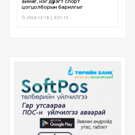
аймаг, нэг дүүрэгт спорт
цогцолборын барилгыг
ашиглалтад орууллаа
2024-12-18 | 9:51:15