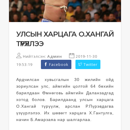
УЛСЫН ХАРЦАГА О.ХАНГАЙ
ТҮРҮҮЛЛЭЭ
Нийтэлсэн:
Админ
2019-11-30
19:53:19
Facebook
Twitter
Ардчилсан хувьсгалын 30 жилийн ойд
зориулсан улс, аймгийн цолтой 64 бөхийн
барилдаан
Өмнөговь аймгийн Даланзадгад
хотод
болов. Барилдаанд улсын харцага
О.Хангай түрүүлж, арслан Р.Пүрэвдагва
үзүүрлэлээ. Их шөвөгт харцага Х.Гантулга,
начин Б.Амарзаяа нар шалгарлаа.