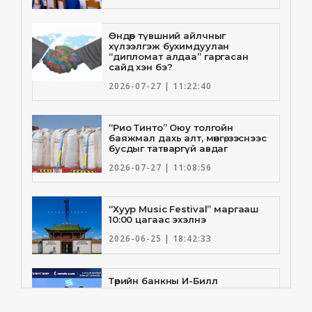
Өндөр түвшний айлчныг
хүлээлгэж бухимдуулан
“дипломат алдаа” гаргасан
сайд хэн бэ?
2026-07-27 | 11:22:40
“Рио Тинто” Оюу толгойн
баяжмал дахь алт, мөнгө, зэснээс
бусдыг татваргүй авдаг
2026-07-27 | 11:08:56
“Хуур Music Festival” маргааш
10:00 цагаас эхэлнэ
2026-06-25 | 18:42:33
Төрийн банкны И-Билл
үйлчилгээнд Голомт банк
нэгдлээ