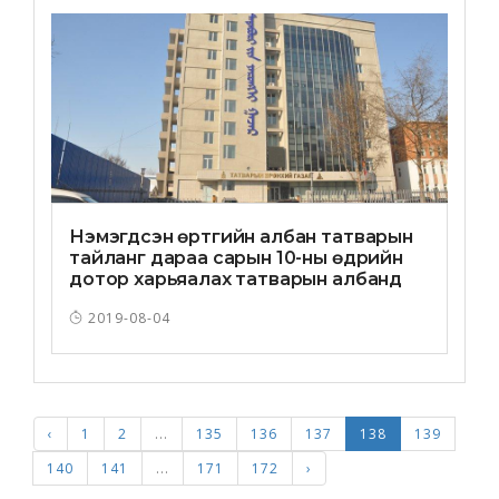
Нэмэгдсэн өртгийн албан татварын
тайланг дараа сарын 10-ны өдрийн
дотор харьяалах татварын албанд
тушаана
2019-08-04
‹
1
2
...
135
136
137
138
139
140
141
...
171
172
›