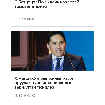
С.Батцэцэг Польшийн нээлттэй
тэмцээнд түрүүлэв
2019-08-05
Х.Мандахбаярыг ажлын хэсэгт
оруулах нь ашиг сонирхолын
зөрчилтэй гэж үзлээ
2019-08-05