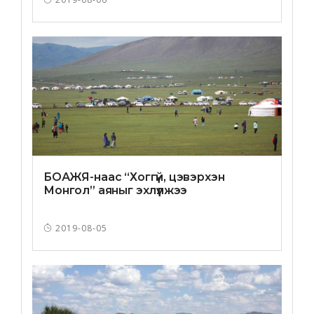
БОАЖЯ-наас “Хоггүй, цэвэрхэн
Монгол” аяныг эхлүүлжээ
2019-08-05