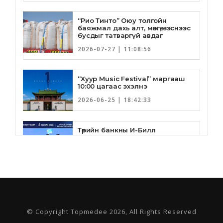
“Рио Тинто” Оюу толгойн
баяжмал дахь алт, мөнгө, зэснээс
бусдыг татваргүй авдаг
2026-07-27 | 11:08:56
“Хуур Music Festival” маргааш
10:00 цагаас эхэлнэ
2026-06-25 | 18:42:33
Төрийн банкны И-Билл
үйлчилгээнд Голомт банк
нэгдлээ
2026-06-25 | 9:33:55
Төрийн банк, Санхүү Эдийн
Засгийн Их Сургууль хамтын
ажиллагааны санамж бичгээ
шинэчлэн байгууллаа
© Copyright Topmedee 2026, All Rights Reserved