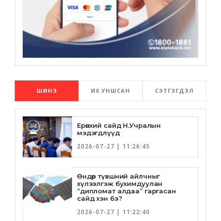
ШИНЭ
ИХ УНШСАН
СЭТГЭГДЭЛ
Ерөнхий сайд Н.Учралын
мэдэгдлүүд
2026-07-27 | 11:26:45
Өндөр түвшний айлчныг
хүлээлгэж бухимдуулан
“дипломат алдаа” гаргасан
сайд хэн бэ?
2026-07-27 | 11:22:40