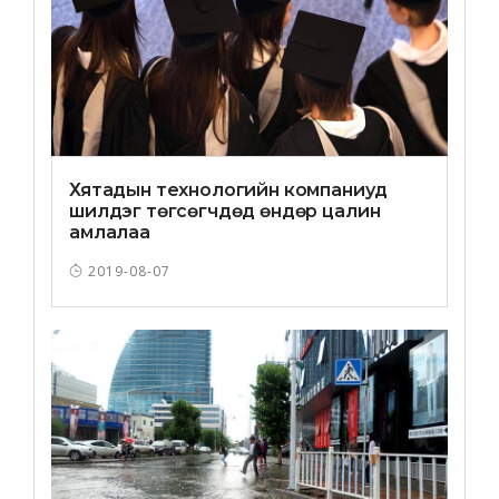
Хятадын технологийн компаниуд
шилдэг төгсөгчдөд өндөр цалин
амлалаа
2019-08-07