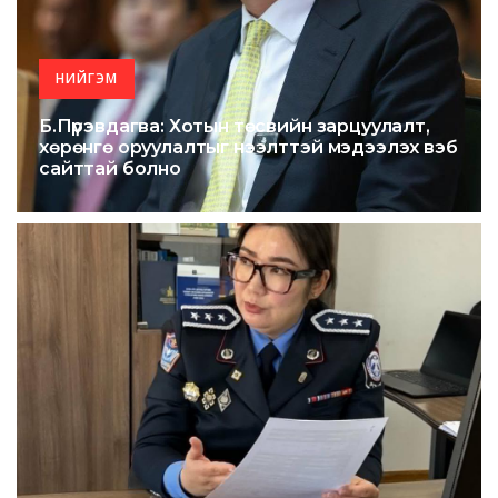
НИЙГЭМ
Б.Пүрэвдагва: Хотын төсвийн зарцуулалт,
хөрөнгө оруулалтыг нээлттэй мэдээлэх вэб
сайттай болно