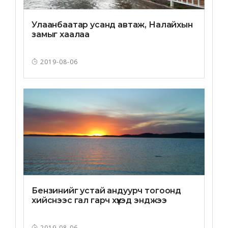
Улаанбаатар усанд автаж, Налайхын
замыг хаалаа
2019-08-06
Бензинийг устай андуурч тогоонд
хийснээс гал гарч хүүхэд энджээ
2019-08-06