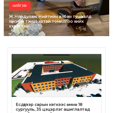
НИЙГЭМ
Ж.Нямдулам: Нийтийн албан тушаалд
хүйсийн тэнцвэртэй томилгоо хийх
хэрэгтэй
Есдүгээр сарын нэгнээс өмнө 18
сургууль, 35 цэцэрлэг ашиглалтад