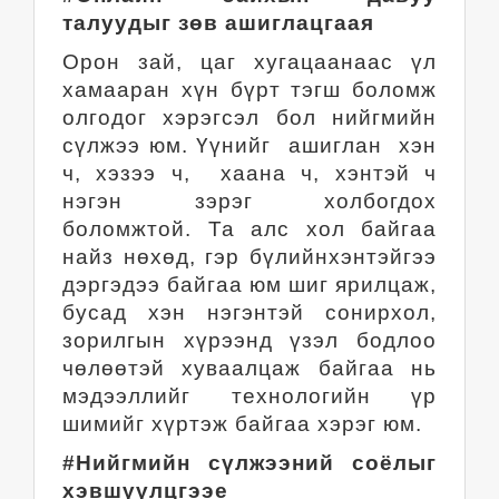
талуудыг зөв ашиглацгаая
Орон зай, цаг хугацаанаас үл
хамааран хүн бүрт тэгш боломж
олгодог хэрэгсэл бол нийгмийн
сүлжээ юм. Үүнийг ашиглан хэн
ч, хэзээ ч, хаана ч, хэнтэй ч
нэгэн зэрэг холбогдох
боломжтой. Та алс хол байгаа
найз нөхөд, гэр бүлийнхэнтэйгээ
дэргэдээ байгаа юм шиг ярилцаж,
бусад хэн нэгэнтэй сонирхол,
зорилгын хүрээнд үзэл бодлоо
чөлөөтэй хуваалцаж байгаа нь
мэдээллийг технологийн үр
шимийг хүртэж байгаа хэрэг юм.
#Нийгмийн сүлжээний соёлыг
хэвшүүлцгээе