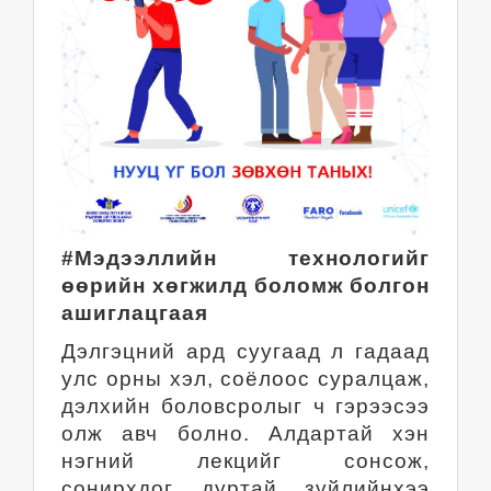
#Мэдээллийн технологийг
өөрийн хөгжилд боломж болгон
ашиглацгаая
Дэлгэцний ард суугаад л гадаад
улс орны хэл, соёлоос суралцаж,
дэлхийн боловсролыг ч гэрээсээ
олж авч болно. Алдартай хэн
нэгний лекцийг сонсож,
сонирхдог дуртай зүйлийнхээ