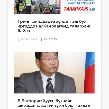
Төрийн шийдвэрээ хүндэтгэж буй
иргэддээ албан хаагчид талархаж
байна
2020-02-24 | 19:42:35
Б.Батзориг: Хууль бүхнийг
шийддэг шидтэй зүйл биш. Гэхдээ