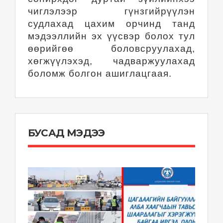
чиглэлээр гүнзгийрүүлэн
судлахад цахим орчинд танд
мэдээллийн эх үүсвэр болох тул
өөрийгөө боловсруулахад,
хөгжүүлэхэд, чадваржуулахад
боломж болгон ашиглацгаая.
БУСАД МЭДЭЭ