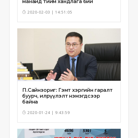
манайд тийм хандлага бий
болчихлоо
2020-02-03 | 14:51:05
П.Сайнзориг: Гэмт хэргийн гаралт
буурч, илрүүлэлт нэмэгдсээр
байна
2020-01-24 | 9:43:59