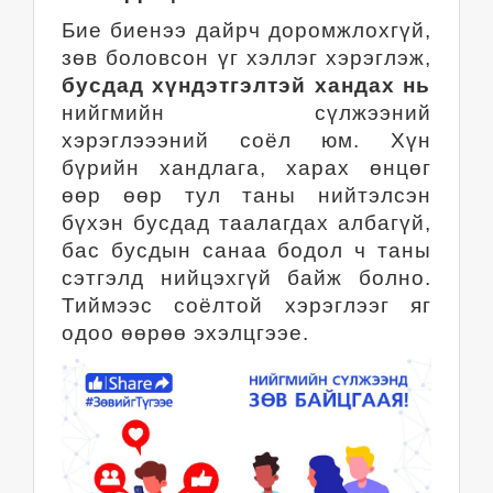
Бие биенээ дайрч доромжлохгүй,
зөв боловсон үг хэллэг хэрэглэж,
бусдад хүндэтгэлтэй хандах нь
нийгмийн сүлжээний
хэрэглэээний соёл юм. Хүн
бүрийн хандлага, харах өнцөг
өөр өөр тул таны нийтэлсэн
бүхэн бусдад таалагдах албагүй,
бас бусдын санаа бодол ч таны
сэтгэлд нийцэхгүй байж болно.
Тиймээс соёлтой хэрэглээг яг
одоо өөрөө эхэлцгээе.