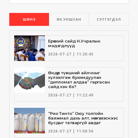
ШИНЭ
ИХ УНШСАН
СЭТГЭГДЭЛ
Ерөнхий сайд Н.Учралын
мэдэгдлүүд
2026-07-27 | 11:26:45
Өндөр түвшний айлчныг
хүлээлгэж бухимдуулан
“дипломат алдаа” гаргасан
сайд хэн бэ?
2026-07-27 | 11:22:40
“Рио Тинто” Оюу толгойн
баяжмал дахь алт, мөнгө, зэснээс
бусдыг татваргүй авдаг
2026-07-27 | 11:08:56