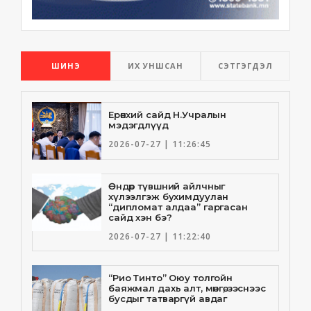
ШИНЭ
ИХ УНШСАН
СЭТГЭГДЭЛ
Ерөнхий сайд Н.Учралын
мэдэгдлүүд
2026-07-27 | 11:26:45
Өндөр түвшний айлчныг
хүлээлгэж бухимдуулан
“дипломат алдаа” гаргасан
сайд хэн бэ?
2026-07-27 | 11:22:40
“Рио Тинто” Оюу толгойн
баяжмал дахь алт, мөнгө, зэснээс
бусдыг татваргүй авдаг