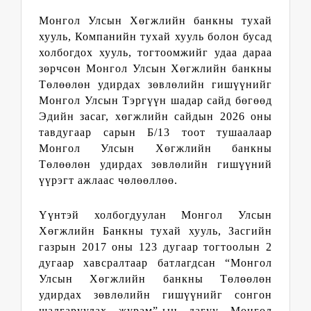
Монгол Улсын Хөгжлийн банкны тухай
хууль, Компанийн тухай хууль болон бусад
холбогдох хууль, тогтоомжийг удаа дараа
зөрчсөн Монгол Улсын Хөгжлийн банкны
Төлөөлөн удирдах зөвлөлийн гишүүнийг
Монгол Улсын Тэргүүн шадар сайд бөгөөд
Эдийн засаг, хөгжлийн сайдын 2026 оны
тавдугаар сарын Б/13 тоот тушаалаар
Монгол Улсын Хөгжлийн банкны
Төлөөлөн удирдах зөвлөлийн гишүүний
үүрэгт ажлаас чөлөөллөө.
Үүнтэй холбогдуулан Монгол Улсын
Хөгжлийн Банкны тухай хууль, Засгийн
газрын 2017 оны 123 дугаар тогтоолын 2
дугаар хавсралтаар батлагдсан “Монгол
Улсын Хөгжлийн банкны Төлөөлөн
удирдах зөвлөлийн гишүүнийг сонгон
шалгаруулах журам”-ын дагуу Монгол