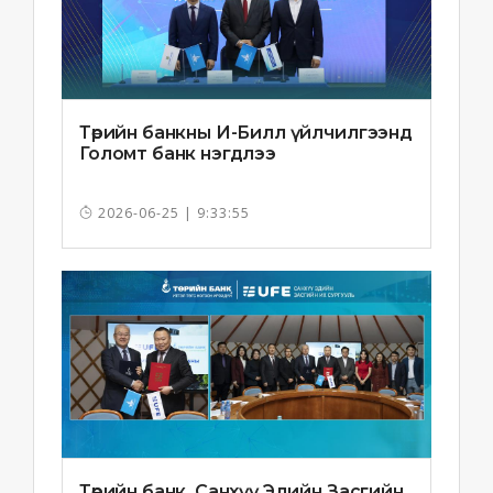
Төрийн банкны И-Билл үйлчилгээнд
Голомт банк нэгдлээ
2026-06-25 | 9:33:55
Төрийн банк, Санхүү Эдийн Засгийн