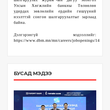
Улсын Хөгжлийн банкны Төлөөлөн
удирдах зөвлөлийн ердийн гишүүний
нээлттэй сонгон шалгаруулалтыг зарлаад
байна.
Дэлгэрэнгүй мэдээллийг:
https://www.dbm.mn/mn/careers/jobopenings/14
БУСАД МЭДЭЭ