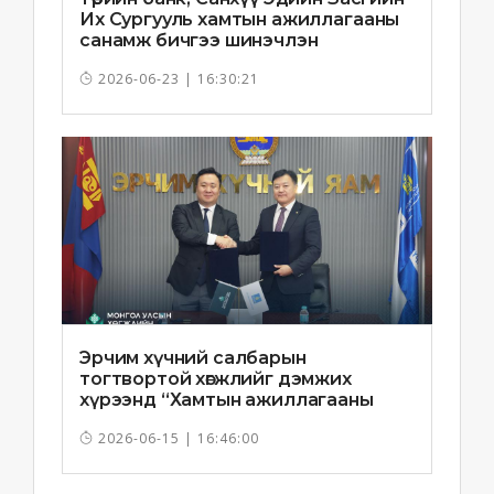
Их Сургууль хамтын ажиллагааны
санамж бичгээ шинэчлэн
байгууллаа
2026-06-23 | 16:30:21
Эрчим хүчний салбарын
тогтвортой хөгжлийг дэмжих
хүрээнд “Хамтын ажиллагааны
санамж бичиг”-ийг байгууллаа
2026-06-15 | 16:46:00