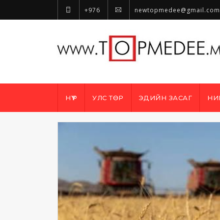
+976
newtopmedee@gmail.com
НҮҮР
УЛС ТӨР
ЭДИЙН ЗАСАГ
НИ