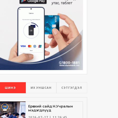
ШИНЭ
ИХ УНШСАН
СЭТГЭГДЭЛ
Ерөнхий сайд Н.Учралын
мэдэгдлүүд
2026-07-27 | 11:26:45