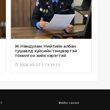
Ж.Нямдулам: Нийтийн албан
тушаалд хүйсийн тэнцвэртэй
томилгоо хийх хэрэгтэй
2026-05-27 | 13:35:13
ed
Үнийн санал