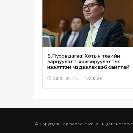
Б.Пүрэвдагва: Хотын төсвийн
зарцуулалт, хөрөнгө оруулалтыг
нээлттэй мэдээлэх вэб сайттай
болно
2026-06-16 | 18:00:29
© Copyright Topmedee 2026, All Rights Reserv