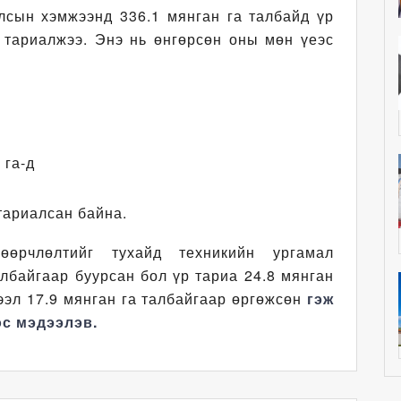
лсын хэмжээнд 336.1 мянган га талбайд үр
г тариалжээ. Энэ нь өнгөрсөн оны мөн үеэс
 га-д
 тариалсан байна.
өөрчлөлтийг тухайд техникийн ургамал
албайгаар буурсан бол үр тариа 24.8 мянган
жээл 17.9 мянган га талбайгаар өргөжсөн
гэж
с мэдээлэв.