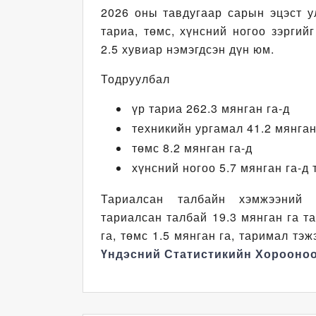
2026 оны тавдугаар сарын эцэст у
тариа, төмс, хүнсний ногоо зэргий
2.5 хувиар нэмэгдсэн дүн юм.
Тодруулбал
үр тариа 262.3 мянган га-д
техникийн ургамал 41.2 мянган
төмс 8.2 мянган га-д
хүнсний ногоо 5.7 мянган га-д
Тариалсан талбайн хэмжээний 
тариалсан талбай 19.3 мянган га т
га, төмс 1.5 мянган га, таримал тэ
Үндэсний Статистикийн Хорооноо