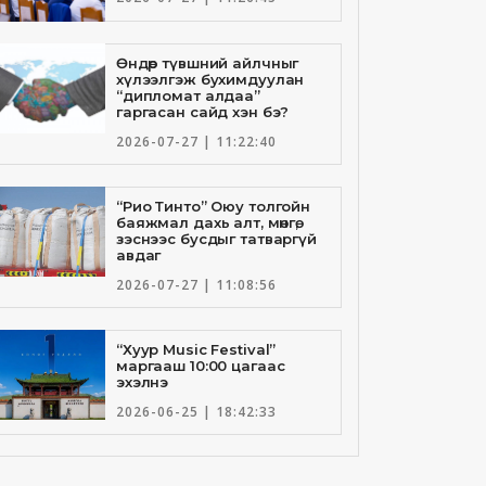
Өндөр түвшний айлчныг
хүлээлгэж бухимдуулан
“дипломат алдаа”
гаргасан сайд хэн бэ?
2026-07-27 | 11:22:40
“Рио Тинто” Оюу толгойн
баяжмал дахь алт, мөнгө,
зэснээс бусдыг татваргүй
авдаг
2026-07-27 | 11:08:56
“Хуур Music Festival”
маргааш 10:00 цагаас
эхэлнэ
2026-06-25 | 18:42:33
Төрийн банкны И-Билл