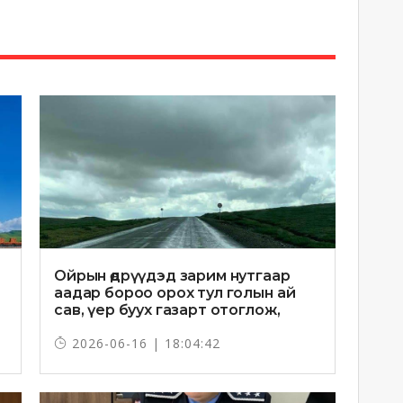
Ойрын өдрүүдэд зарим нутгаар
аадар бороо орох тул голын ай
сав, үер буух газарт отоглож,
хоноглохгүй байхыг зөвлөв
2026-06-16 | 18:04:42