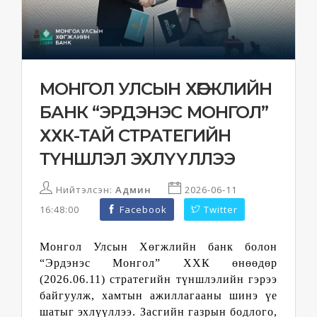
МОНГОЛ УЛСЫН ХӨГЖЛИЙН
БАНК “ЭРДЭНЭС МОНГОЛ”
ХХК-ТАЙ СТРАТЕГИЙН
ТҮНШЛЭЛ ЭХЛҮҮЛЛЭЭ
Нийтэлсэн:
Админ
2026-06-11
16:48:00
Facebook
Twitter
Монгол Улсын Хөгжлийн банк болон
“Эрдэнэс Монгол” ХХК өнөөдөр
(2026.06.11) стратегийн түншлэлийн гэрээ
байгуулж, хамтын ажиллагааны шинэ үе
шатыг эхлүүллээ.
Засгийн газрын бодлого,