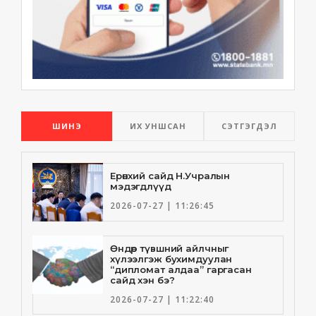
ШИНЭ
ИХ УНШСАН
СЭТГЭГДЭЛ
Ерөнхий сайд Н.Учралын
мэдэгдлүүд
2026-07-27 | 11:26:45
Өндөр түвшний айлчныг
хүлээлгэж бухимдуулан
“дипломат алдаа” гаргасан
сайд хэн бэ?
2026-07-27 | 11:22:40