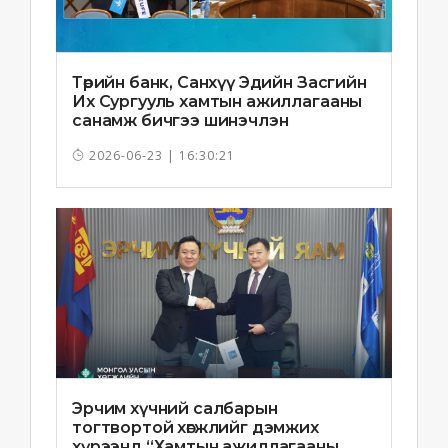
Төрийн банк, Санхүү Эдийн Засгийн
Их Сургууль хамтын ажиллагааны
санамж бичгээ шинэчлэн
байгууллаа
2026-06-23 | 16:30:21
Эрчим хүчний салбарын
тогтвортой хөгжлийг дэмжих
хүрээнд “Хамтын ажиллагааны