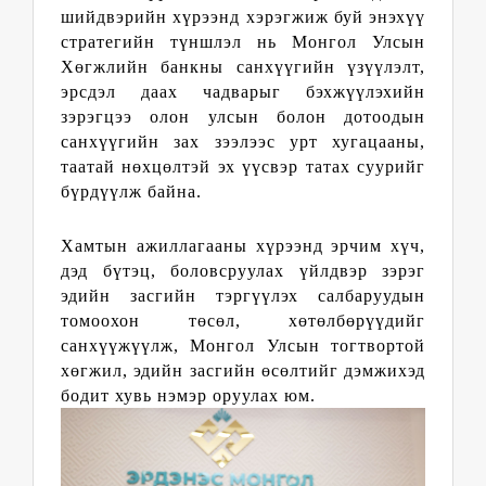
шийдвэрийн хүрээнд хэрэгжиж буй энэхүү
стратегийн түншлэл нь Монгол Улсын
Хөгжлийн банкны санхүүгийн үзүүлэлт,
эрсдэл даах чадварыг бэхжүүлэхийн
зэрэгцээ олон улсын болон дотоодын
санхүүгийн зах зээлээс урт хугацааны,
таатай нөхцөлтэй эх үүсвэр татах суурийг
бүрдүүлж байна.
Хамтын ажиллагааны хүрээнд эрчим хүч,
дэд бүтэц, боловсруулах үйлдвэр зэрэг
эдийн засгийн тэргүүлэх салбаруудын
томоохон төсөл, хөтөлбөрүүдийг
санхүүжүүлж, Монгол Улсын тогтвортой
хөгжил, эдийн засгийн өсөлтийг дэмжихэд
бодит хувь нэмэр оруулах юм.