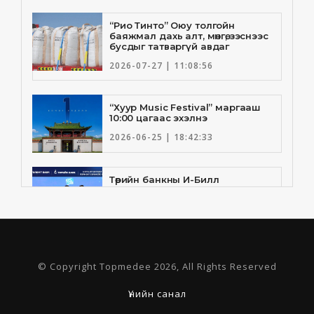
“Рио Тинто” Оюу толгойн
баяжмал дахь алт, мөнгө, зэснээс
бусдыг татваргүй авдаг
2026-07-27 | 11:08:56
“Хуур Music Festival” маргааш
10:00 цагаас эхэлнэ
2026-06-25 | 18:42:33
Төрийн банкны И-Билл
үйлчилгээнд Голомт банк
нэгдлээ
2026-06-25 | 9:33:55
Төрийн банк, Санхүү Эдийн
© Copyright Topmedee 2026, All Rights Reserved
Засгийн Их Сургууль хамтын
ажиллагааны санамж бичгээ
шинэчлэн байгууллаа
Үнийн санал
2026-06-23 | 16:30:21