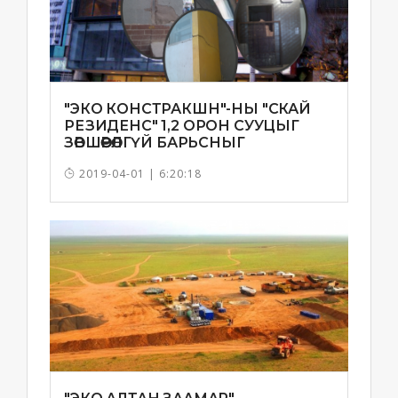
"ЭКО КОНСТРАКШН"-НЫ "СКАЙ
РЕЗИДЕНС" 1,2 ОРОН СУУЦЫГ
ЗӨВШӨӨРӨЛГҮЙ БАРЬСНЫГ
ТОГТООЖЭЭ
2019-04-01 | 6:20:18