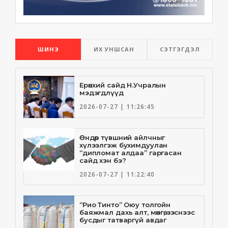
ШИНЭ
ИХ УНШСАН
СЭТГЭГДЭЛ
Ерөнхий сайд Н.Учралын
мэдэгдлүүд
2026-07-27 | 11:26:45
Өндөр түвшний айлчныг
хүлээлгэж бухимдуулан
“дипломат алдаа” гаргасан
сайд хэн бэ?
2026-07-27 | 11:22:40
“Рио Тинто” Оюу толгойн
баяжмал дахь алт, мөнгө, зэснээс
бусдыг татваргүй авдаг