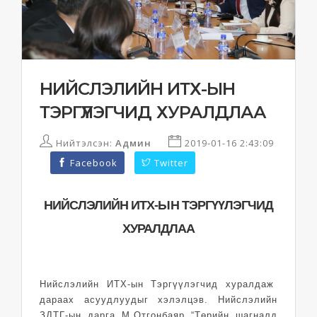
НИЙСЛЭЛИЙН ИТХ-ЫН
ТЭРГҮҮЛЭГЧИД ХУРАЛДЛАА
Нийтэлсэн:
Админ
2019-01-16 2:43:09
Facebook
Twitter
НИЙСЛЭЛИЙН ИТХ-ЫН ТЭРГҮҮЛЭГЧИД
ХУРАЛДЛАА
Нийслэлийн ИТХ-ын Тэргүүлэгчид хуралдаж
дараах асуудлуудыг хэлэлцэв. Нийслэлийн
ЗДТГ-ын дарга М.Отгонбаяр “Төрийн шагналд