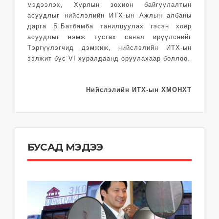
мэдээлэх, Хурлын зохион байгуулалтын
асуудлыг нийслэлийн ИТХ-ын Ажлын албаны
дарга Б.Батбямба танилцуулах гэсэн хоёр
асуудлыг нэмж тусгах санал ирүүлснийг
Тэргүүлэгчид дэмжиж, нийслэлийн ИТХ-ын
ээлжит бус VI хуралдаанд оруулахаар боллоо.
Нийслэлийн ИТХ-ын ХМОНХТ
БУСАД МЭДЭЭ