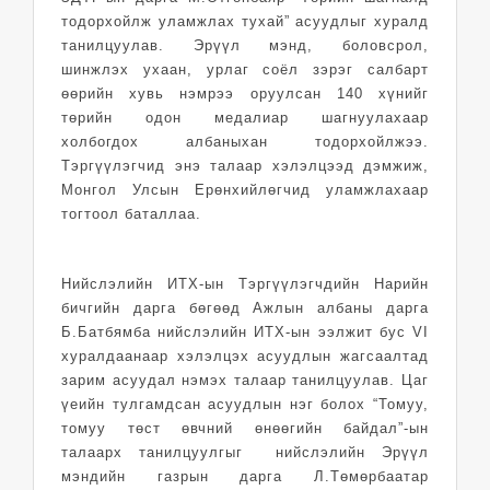
тодорхойлж уламжлах тухай” асуудлыг хуралд
танилцуулав. Эрүүл мэнд, боловсрол,
шинжлэх ухаан, урлаг соёл зэрэг салбарт
өөрийн хувь нэмрээ оруулсан 140 хүнийг
төрийн одон медалиар шагнуулахаар
холбогдох албаныхан тодорхойлжээ.
Тэргүүлэгчид энэ талаар хэлэлцээд дэмжиж,
Монгол Улсын Ерөнхийлөгчид уламжлахаар
тогтоол баталлаа.
Нийслэлийн ИТХ-ын Тэргүүлэгчдийн Нарийн
бичгийн дарга бөгөөд Ажлын албаны дарга
Б.Батбямба нийслэлийн ИТХ-ын ээлжит бус VI
хуралдаанаар хэлэлцэх асуудлын жагсаалтад
зарим асуудал нэмэх талаар танилцуулав. Цаг
үеийн тулгамдсан асуудлын нэг болох “Томуу,
томуу төст өвчний өнөөгийн байдал”-ын
талаарх танилцуулгыг нийслэлийн Эрүүл
мэндийн газрын дарга Л.Төмөрбаатар