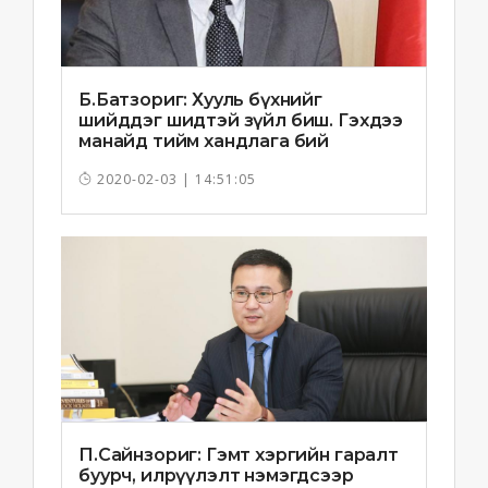
Б.Батзориг: Хууль бүхнийг
шийддэг шидтэй зүйл биш. Гэхдээ
манайд тийм хандлага бий
болчихлоо
2020-02-03 | 14:51:05
П.Сайнзориг: Гэмт хэргийн гаралт
буурч, илрүүлэлт нэмэгдсээр