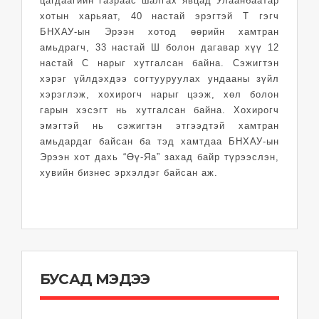
цагдаагийн газраас шалгах явцад Улаанбаатар
хотын харьяат, 40 настай эрэгтэй Т гэгч
БНХАУ-ын Эрээн хотод өөрийн хамтран
амьдрагч, 33 настай Ш болон дагавар хүү 12
настай С нарыг хутгалсан байна. Сэжигтэн
хэрэг үйлдэхдээ согтууруулах ундааны зүйл
хэрэглэж, хохирогч нарыг цээж, хөл болон
гарын хэсэгт нь хутгалсан байна. Хохирогч
эмэгтэй нь сэжигтэн этгээдтэй хамтран
амьдардаг байсан ба тэд хамтдаа БНХАУ-ын
Эрээн хот дахь “Өү-Яа” захад байр түрээслэн,
хувийн бизнес эрхэлдэг байсан аж.
БУСАД МЭДЭЭ