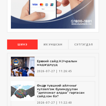
ШИНЭ
ИХ УНШСАН
СЭТГЭГДЭЛ
Ерөнхий сайд Н.Учралын
мэдэгдлүүд
2026-07-27 | 11:26:45
Өндөр түвшний айлчныг
хүлээлгэж бухимдуулан
“дипломат алдаа” гаргасан
сайд хэн бэ?
2026-07-27 | 11:22:40