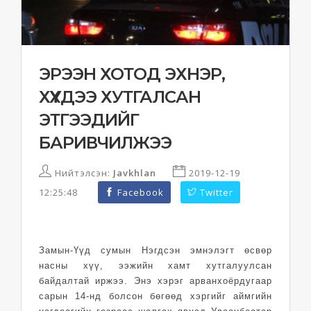
ЭРЭЭН ХОТОД ЭХНЭР,
ХҮҮХДЭЭ ХУТГАЛСАН
ЭТГЭЭДИЙГ
БАРИВЧИЛЖЭЭ
Нийтэлсэн:
Javkhlan
2019-12-19
12:25:48
Facebook
Twitter
Замын-Үүд сумын Нэгдсэн эмнэлэгт өсвөр
насны хүү, ээжийн хамт хутгалуулсан
байдалтай иржээ. Энэ хэрэг арванхоёрдугаар
сарын 14-нд болсон бөгөөд хэргийг аймгийн