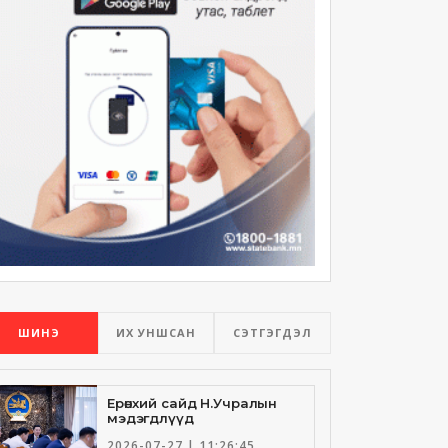
ШИНЭ
ИХ УНШСАН
СЭТГЭГДЭЛ
Ерөнхий сайд Н.Учралын
мэдэгдлүүд
2026-07-27 | 11:26:45