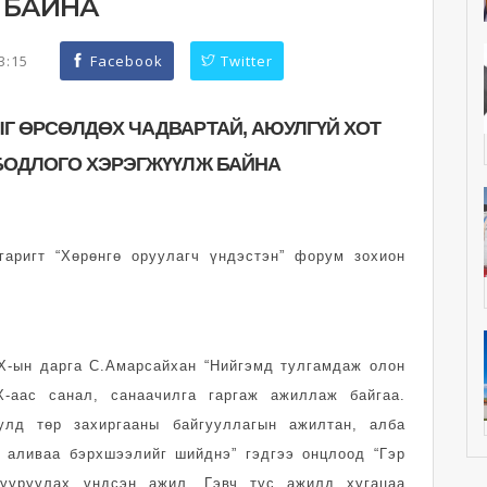
 БАЙНА
33:15
Facebook
Twitter
Г ӨРСӨЛДӨХ ЧАДВАРТАЙ, АЮУЛГҮЙ ХОТ
БОДЛОГО ХЭРЭГЖҮҮЛЖ БАЙНА
гаригт “Хөрөнгө оруулагч үндэстэн” форум зохион
Х-ын дарга С.Амарсайхан “Нийгэмд тулгамдаж олон
-аас санал, санаачилга гаргаж ажиллаж байгаа.
улд төр захиргааны байгууллагын ажилтан, алба
ж аливаа бэрхшээлийг шийднэ” гэдгээ онцлоод “Гэр
бууруулах үндсэн ажил. Гэвч тус ажилд хугацаа