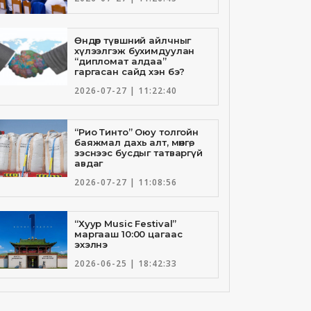
Өндөр түвшний айлчныг
хүлээлгэж бухимдуулан
“дипломат алдаа”
гаргасан сайд хэн бэ?
2026-07-27 | 11:22:40
“Рио Тинто” Оюу толгойн
баяжмал дахь алт, мөнгө,
зэснээс бусдыг татваргүй
авдаг
2026-07-27 | 11:08:56
“Хуур Music Festival”
маргааш 10:00 цагаас
эхэлнэ
2026-06-25 | 18:42:33
Төрийн банкны И-Билл