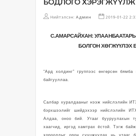
БОДЛОГО ХЭРЭГЖҮҮЛЖ
Нийтэлсэн:
Админ
2019-01-22 2:
С.АМАРСАЙХАН: УЛААНБААТАРЫ
БОЛГОН ХӨГЖҮҮЛЭХ 
“Ард холдинг” группэ
эс өнгөрсөн бямба 
байгууллаа.
Салбар хуралдааныг нээж нийслэлийн ИТ
бэрхшээлийг шийдэхээр нийслэлийн ИТХ
Алдаа, оноо бий. Утааг бууруулахын т
хаагчид, иргэд хамтрах ёстой. Тэгж бай
хорооллыг орон сууцжуулах нь утааг 