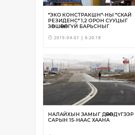
"ЭКО КОНСТРАКШН"-НЫ "СКАЙ
РЕЗИДЕНС" 1,2 ОРОН СУУЦЫГ
ЗӨВШӨӨРӨЛГҮЙ БАРЬСНЫГ
ТОГТООЖЭЭ
2019-04-01 | 6:20:18
НАЛАЙХЫН ЗАМЫГ ДӨРӨВДҮГЭЭР
САРЫН 15-НААС ХААНА