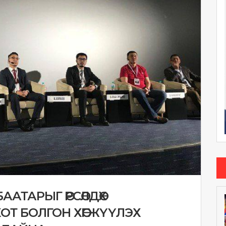
АТАРЫГ ӨРСӨЛДӨХ
ОТ БОЛГОН ХӨГЖҮҮЛЭХ