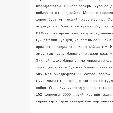
шаардлагатай. Тиймээс завсрын хугацаанд
нийлүүлж эхлээд байна. Мөн гэр хороол
хороо бүрт уг төслийг хэрэгжүүлнэ. Өө
аюулгүй хот болгон хөгжүүлэх бодлого 
ИТХ-аас өнгөрсөн жил гаруйн хугацаан
гүйцэтгэлийн үр дүн, хяналт нь сайн байж
оролцох шаардлагатай болж байгаа юм. Н
амралтын газар, барилгын хашаан дахь ма
Зуун айл дахь барилгын материалын худал
худалдаа эрхэлж буй мэт боловч цаана нь
энэ мэт үйлдвэрүүдийг хотоос гаргаж,
жуулчлалын гэх зэргээр ангилан хөгжүү
байна. Утааг бууруулахад ухаалаг төхөөрө
152 хорооны 3000 гаруй хэсгийн ахла
сервисээр үр дүнг хянадаг байхаар шийдэ