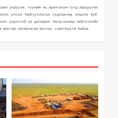
рамт учруулж, түүнийг нь арилгахын тулд зарцуулах
 олон улсын байгууллагын судлаачид онцолж буй.
лоос үүдэлтэй үр дагаврыг багасгахаар нийслэлийн
х мастер төлөвлөгөө батлан, хэрэгжүүлж байна.