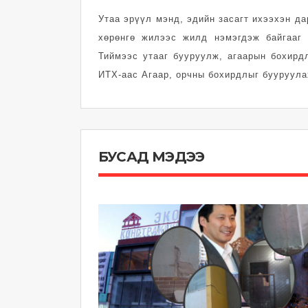
Утаа эрүүл мэнд, эдийн засагт ихээхэн да
хөрөнгө жилээс жилд нэмэгдэж байгааг
Тиймээс утааг бууруулж, агаарын бохирд
ИТХ-аас Агаар, орчны бохирдлыг бууруула
БУСАД МЭДЭЭ