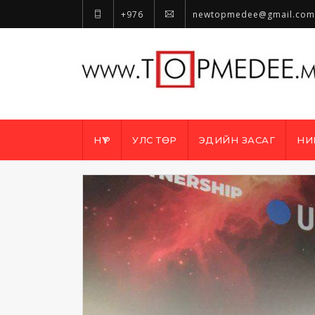
+976
newtopmedee@gmail.com
НҮҮР
УЛС ТӨР
ЭДИЙН ЗАСАГ
НИ