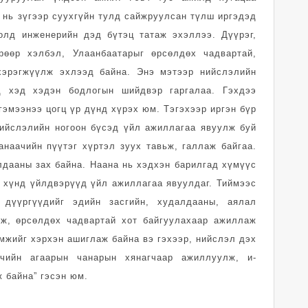
 нь зүгээр суухгүйн тулд сайжруулсан түлш иргэдэд
олд инженерийн дэд бүтэц татаж эхэллээ. Дүүрэг,
рөөр хэлбэл, Улаанбаатарыг өрсөлдөх чадвартай,
хэрэгжүүлж эхлээд байна. Энэ мэтээр нийслэлийн
д хэд хэдэн бодлогын шийдвэр гаргалаа. Гэхдээ
 гэмээнээ цогц үр дүнд хүрэх юм. Тэгэхээр иргэн бүр
ийслэлийн ногоон бүсэд үйл ажиллагаа явуулж буй
наачийн пүүтэг хүртэл зуух тавьж, галлаж байгаа.
дааны зах байна. Наана нь хэдхэн барилгад хүмүүс
 хүнд үйлдвэрүүд үйл ажиллагаа явуулдаг. Тиймээс
 дүүргүүдийг эдийн засгийн, худалдааны, аялал
лж, өрсөлдөх чадвартай хот байгуулахаар ажиллаж
мжийг хэрхэн ашиглаж байна вэ гэхээр, нийслэл дэх
гчийн агаарын чанарын хянагчаар ажиллуулж, и-
ж байна” гэсэн юм.