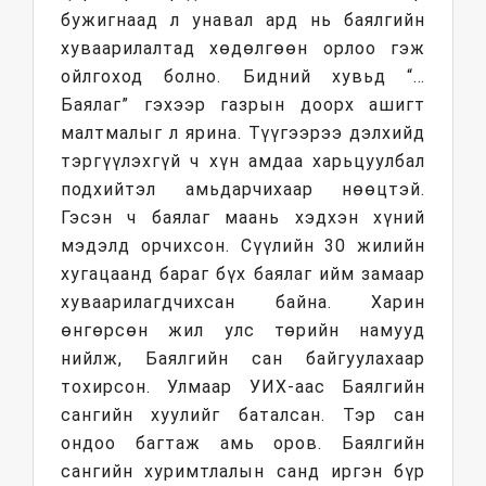
бужигнаад л унавал ард нь баялгийн
хуваарилалтад хөдөлгөөн орлоо гэж
ойлгоход болно. Бидний хувьд “…
Баялаг” гэхээр газрын доорх ашигт
малтмалыг л ярина. Түүгээрээ дэлхийд
тэргүүлэхгүй ч хүн амдаа харьцуулбал
подхийтэл амьдарчихаар нөөцтэй.
Гэсэн ч баялаг маань хэдхэн хүний
мэдэлд орчихсон. Сүүлийн 30 жилийн
хугацаанд бараг бүх баялаг ийм замаар
хуваарилагдчихсан байна. Харин
өнгөрсөн жил улс төрийн намууд
нийлж, Баялгийн сан байгуулахаар
тохирсон. Улмаар УИХ-аас Баялгийн
сангийн хуулийг баталсан. Тэр сан
ондоо багтаж амь оров. Баялгийн
сангийн хуримтлалын санд иргэн бүр