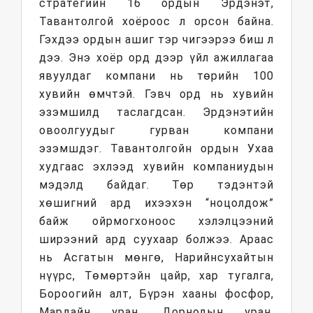
стратегийн 16 ордын Эрдэнэт,
Тавантолгой хоёроос л орсон байна.
Гэхдээ ордын ашиг тэр чигээрээ биш л
дээ. Энэ хоёр орд дээр үйл ажиллагаа
явуулдаг компани нь төрийн 100
хувийн өмчтэй. Гэвч орд нь хувийн
эзэмшилд таслагдсан. Эрдэнэтийн
овоолгуудыг гурван компани
эзэмшдэг. Тавантолгойн ордын Ухаа
худгаас эхлээд хувийн компаниудын
мэдэлд байдаг. Төр тэдэнтэй
хөшигний ард ихээхэн “ноцолдож”
байж ойрмогхоноос хэлэлцээний
ширээний ард суухаар болжээ. Араас
нь Асгатын мөнгө, Нарийнсухайтын
нүүрс, Төмөртэйн цайр, хар тугалга,
Бороогийн алт, Бүрэн хааны фосфор,
Мардайн уран, Дорнодын уран,