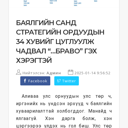
БАЯЛГИЙН САНД
СТРАТЕГИЙН ОРДУУДЫН
34 ХУВИЙГ ЦУГЛУУЛЖ
ЧАДВАЛ “…БРАВО” ГЭХ
ХЭРЭГТЭЙ
Нийтэлсэн:
Админ
2025-01-14 9:56:52
Facebook
Twitter
Аливаа улс орнуудын улс төр ч,
иргэнийх нь үндсэн эрхүүд ч баялгийн
хуваарилалттай холбогддог. Манайд ч
ялгаагүй. Хэн дарга болж, хэн
цэргээрээ үлдэх нь гол биш. Улс төр