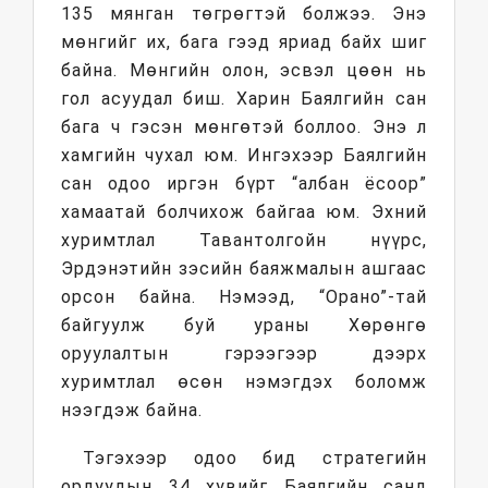
135 мянган төгрөгтэй болжээ. Энэ
мөнгийг их, бага гээд яриад байх шиг
байна. Мөнгийн олон, эсвэл цөөн нь
гол асуудал биш. Харин Баялгийн сан
бага ч гэсэн мөнгөтэй боллоо. Энэ л
хамгийн чухал юм. Ингэхээр Баялгийн
сан одоо иргэн бүрт “албан ёсоор”
хамаатай болчихож байгаа юм. Эхний
хуримтлал Тавантолгойн нүүрс,
Эрдэнэтийн зэсийн баяжмалын ашгаас
орсон байна. Нэмээд, “Орано”-тай
байгуулж буй ураны Хөрөнгө
оруулалтын гэрээгээр дээрх
хуримтлал өсөн нэмэгдэх боломж
нээгдэж байна.
Тэгэхээр одоо бид стратегийн
ордуудын 34 хувийг Баялгийн санд