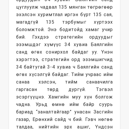
цуглуулж чадвал 135 мянган төгрөгөөр
эхэлсэн хуримтлал иргэн бүрт 135 сая,
магадгүй 135 тэрбумыг хүртээх
боломжтой. Энэ бодитойд хамаг учир
бий. Гэхдээ стратегийн ордуудыг
эзэмшдэг хүмүүс 34 хувиа Баялгийн
санд өгөх сонирхол байдаг уу. Үнэн
хэрэгтээ, стратегийн орд эзэмшигчид
34 байтугай 3-4 хувиа ч Баялгийн санд
өгөх хүсэлгүй байдаг. Тийм учраас ийм
санаа хэлсэн, тийм санаачилга
гаргасан төрд дургүй. Тэгвэл
эсэргүүцнэ. Хамгийн муу хүн болгож
чадна. Урьд өмнө ийм байр суурь
бариад “заналтайгаар” унасан Засгийн
газар, Ерөнхий сайд ч бий. Гэвч нөгөө
талдаа, нийтийн эрх ашиг, Үндсэн