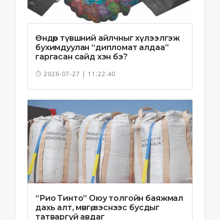
Өндөр түвшний айлчныг хүлээлгэж
бухимдуулан “дипломат алдаа”
гаргасан сайд хэн бэ?
2026-07-27 | 11:22:40
“Рио Тинто” Оюу толгойн баяжмал
дахь алт, мөнгө, зэснээс бусдыг
татваргүй авдаг