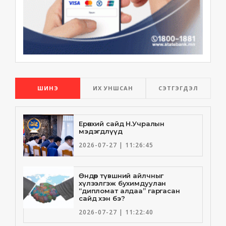
ШИНЭ
ИХ УНШСАН
СЭТГЭГДЭЛ
Ерөнхий сайд Н.Учралын
мэдэгдлүүд
2026-07-27 | 11:26:45
Өндөр түвшний айлчныг
хүлээлгэж бухимдуулан
“дипломат алдаа” гаргасан
сайд хэн бэ?
2026-07-27 | 11:22:40