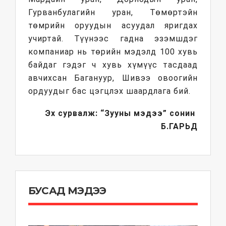
Гурванбулагийн уран, Төмөртэйн
төмрийн оруудын асуудал яригдах
учиртай. Түүнээс гадна эзэмшдэг
компаниар нь төрийн мэдэлд 100 хувь
байдаг гэдэг ч хувь хүмүүс тасдаад
авчихсан Багануур, Шивээ овоогийн
ордуудыг бас цэгцлэх шаардлага бий.
Эх сурвалж: “Зууны мэдээ” сонин
Б.ГАРЬД
БУСАД МЭДЭЭ