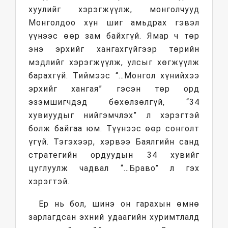
хуулийг хэрэгжүүлж, монголчууд
Монголдоо хүн шиг амьдрах гэвэл
үүнээс өөр зам байхгүй. Ямар ч төр
энэ эрхийг хангахгүйгээр төрийн
мэдлийг хэрэгжүүлж, улсыг хөгжүүлж
барахгүй. Тиймээс “…Монгол хүнийхээ
эрхийг хангая” гэсэн төр орд
эзэмшигчдэд бөхөлзөлгүй, “34
хувиуудыг нийгэмчлэх” л хэрэгтэй
болж байгаа юм. Түүнээс өөр сонголт
үгүй. Тэгэхээр, хэрвээ Баялгийн санд
стратегийн ордуудын 34 хувийг
цуглуулж чадвал “…Браво” л гэх
хэрэгтэй.
Ер нь бол, шинэ он гарахын өмнө
зарлагдсан эхний удаагийн хуримтлалд