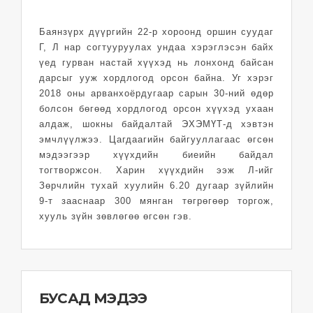
Баянзүрх дүүргийн 22-р хороонд оршин суудаг
Г, Л нар согтууруулах ундаа хэрэглэсэн байх
үед гурван настай хүүхэд нь лонхонд байсан
дарсыг ууж хордлогод орсон байна. Уг хэрэг
2018 оны арванхоёрдугаар сарын 30-ний өдөр
болсон бөгөөд хордлогод орсон хүүхэд ухаан
алдаж, шокны байдалтай ЭХЭМҮТ-д хэвтэн
эмчлүүлжээ. Цагдаагийн байгууллагаас өгсөн
мэдээгээр хүүхдийн биеийн байдал
тогтворжсон. Харин хүүхдийн ээж Л-ийг
Зөрчлийн тухай хуулийн 6.20 дугаар зүйлийн
9-т зааснаар 300 мянган төгрөгөөр торгож,
хууль зүйн зөвлөгөө өгсөн гэв.
БУСАД МЭДЭЭ