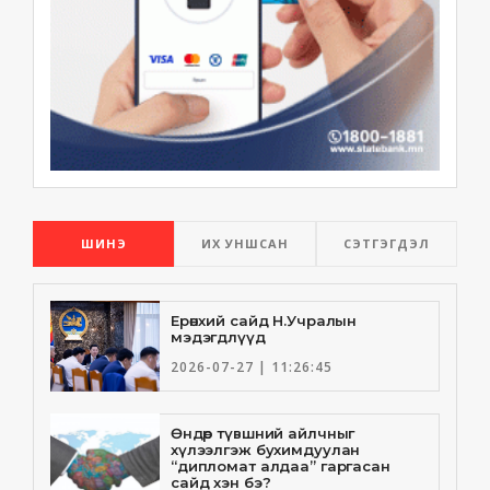
ШИНЭ
ИХ УНШСАН
СЭТГЭГДЭЛ
Ерөнхий сайд Н.Учралын
мэдэгдлүүд
2026-07-27 | 11:26:45
Өндөр түвшний айлчныг
хүлээлгэж бухимдуулан
“дипломат алдаа” гаргасан
сайд хэн бэ?