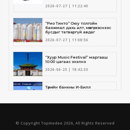
2026-07-27 | 11:22:40
“Рио Тинто” Оюу толгойн
баяжмал дахь алт, мөнгө, зэснээс
бусдыг татваргүй авдаг
2026-07-27 | 11:08:56
“Хуур Music Festival” маргааш
10:00 цагаас эхэлнэ
2026-06-25 | 18:42:33
Төрийн банкны И-Билл
үйлчилгээнд Голомт банк
нэгдлээ
2026-06-25 | 9:33:55
Төрийн банк, Санхүү Эдийн
© Copyright Topmedee 2026, All Rights Reserved
Засгийн Их Сургууль хамтын
ажиллагааны санамж бичгээ