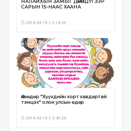
НАЛАЙХЫН ЗАМЫГ ДӨРӨВДҮГЭЭР
САРЫН 15-НААС ХААНА
2019-03-15 | 5:16:35
Өнөөдөр "Хүүхдийн хорт хавдартай
тэмцэх" олон улсын өдөр
2019-02-15 | 3:45:20