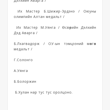
Дэлхийн Аварга /
Их Мастер Б.Шижир-Эрдэнэ / Оюуны
олимпийн Алтан медальт /
Их Мастер М.Уянга / Өсвөрийн Дэлхийн
Дэд Аварга /
Б.Лхагвадорж / ОУ-ын тэмцээний мөнгөн
медальт /
Г.Солонго
А.Уянга
Б.Болоржин
Б.Хулан нар тус тус оролцоно.