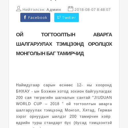
Нийтэлсэн:
Админ
2018-08-07 8:48:07
Facebook
Twitter
ОЙ ТОГТООЛТЫН АВАРГА
ШАЛГАРУУЛАХ ТЭМЦЭЭНД ОРОЛЦОХ
МОНГОЛЫН БАГ ТАМИРЧИД
Наймдугаар сарын еснөөс 12- ны хооронд
БНХАУ - ын Бээжин хотод зохион байгуулагдах
200 сая төгрөгийн шагналын сантай "JIUDUAN
WORLD CUP – 2018 ” ой тогтоолтын аварга
шалгаруулах тэмцээнд Монгол, Хятад, Герман
зэрэг орнуудын шилдэг 200 тамирчин хоёр
өдрийн турш стандарт бус (бусад тэмцээнтэй