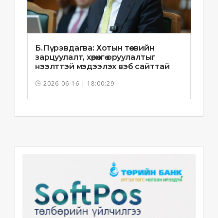
Б.Пүрэвдагва: Хотын төсвийн
зарцуулалт, хөрөнгө оруулалтыг
нээлттэй мэдээлэх вэб сайттай
болно
2026-06-16 | 18:00:29