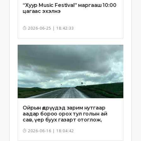
“Хуур Music Festival” маргааш 10:00
цагаас эхэлнэ
2026-06-25 | 18:42:33
Ойрын өдрүүдэд зарим нутгаар
аадар бороо орох тул голын ай
сав, үер буух газарт отоглож,
хоноглохгүй байхыг зөвлөв
2026-06-16 | 18:04:42