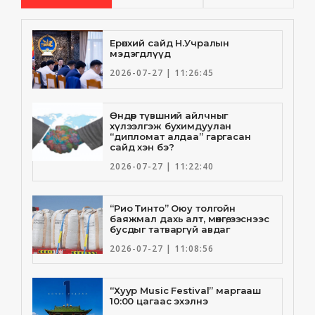
Ерөнхий сайд Н.Учралын
мэдэгдлүүд
2026-07-27 | 11:26:45
Өндөр түвшний айлчныг
хүлээлгэж бухимдуулан
“дипломат алдаа” гаргасан
сайд хэн бэ?
2026-07-27 | 11:22:40
“Рио Тинто” Оюу толгойн
баяжмал дахь алт, мөнгө, зэснээс
бусдыг татваргүй авдаг
2026-07-27 | 11:08:56
“Хуур Music Festival” маргааш
10:00 цагаас эхэлнэ