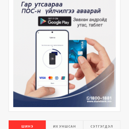
ШИНЭ
ИХ УНШСАН
СЭТГЭГДЭЛ