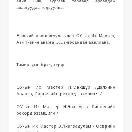
адил биш) зургаан төрлөөр өрсөлдөж
аваргуудаа тодруулна.
Ерөнхий дасгалжуулагчаар ОУ-ын Их Мастер,
Ази тивийн аварга Ө.Сэнгэсамдан ажиллана.
Тамирчдын бүрэлдэхүүнд:
ОУ-ын Их Мастер Н.Мөнхшүр /Дэлхийн
Аварга, Гиннесийн рекорд эзэмшигч /
ОУ-ын Их Мастер Н.Энхшүр / Гиннесийн
рекорд эзэмшигч /
ОУ-ын Их Мастер Э.Лхагвадулам / Өсвөрийн