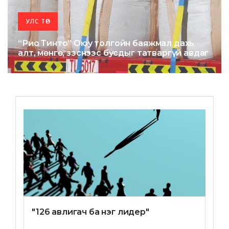
УЛС ТӨР
“Рио Тинто” Оюу толгойн баяжмал дахь
алт, мөнгө, зэснээс бусдыг татваргүй авдаг
"126 авлигач ба нэг лидер"