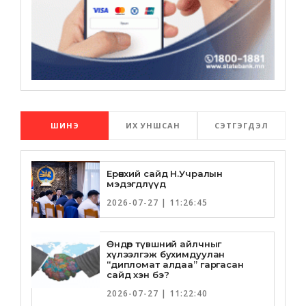
ШИНЭ
ИХ УНШСАН
СЭТГЭГДЭЛ
Ерөнхий сайд Н.Учралын
мэдэгдлүүд
2026-07-27 | 11:26:45
Өндөр түвшний айлчныг
хүлээлгэж бухимдуулан
“дипломат алдаа” гаргасан
сайд хэн бэ?
2026-07-27 | 11:22:40