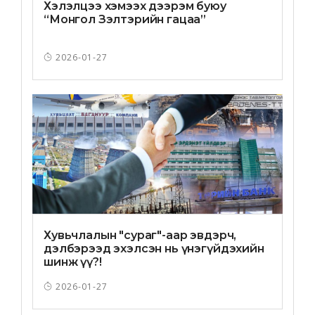
Хэлэлцээ хэмээх дээрэм буюу
“Монгол Зэлтэрийн гацаа”
2026-01-27
Хувьчлалын "сураг"-аар эвдэрч,
дэлбэрээд эхэлсэн нь үнэгүйдэхийн
шинж үү?!
2026-01-27