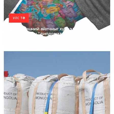
УЛС ТӨР
Өндөр түвшний айлчныг хүлээлгэж
бухимдуулан “дипломат алдаа” гаргасан
сайд хэн бэ?