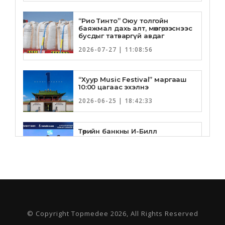
“Рио Тинто” Оюу толгойн
баяжмал дахь алт, мөнгө, зэснээс
бусдыг татваргүй авдаг
2026-07-27 | 11:08:56
“Хуур Music Festival” маргааш
10:00 цагаас эхэлнэ
2026-06-25 | 18:42:33
Төрийн банкны И-Билл
үйлчилгээнд Голомт банк
нэгдлээ
2026-06-25 | 9:33:55
Төрийн банк, Санхүү Эдийн
Засгийн Их Сургууль хамтын
ажиллагааны санамж бичгээ
шинэчлэн байгууллаа
© Copyright Topmedee 2026, All Rights Reserved