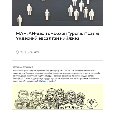
МАН, АН-аас томоохон “урсгал” салж
Үндэсний эвсэлтэй нийлжээ
2026-02-09