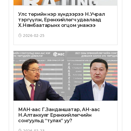
Улс төрийн нэр хүндээрээ Н.Учрал
тэргүүлж, Ерөнхийлөгч удаалаад
Х.Нямбаатарынх огцом унажээ
2026-02-25
МАН-аас Г.Занданшатар, АН-аас
Н.Алтанхуяг Ерөнхийлөгчийн
сонгуульд “тулах” уу?
2026-02-23