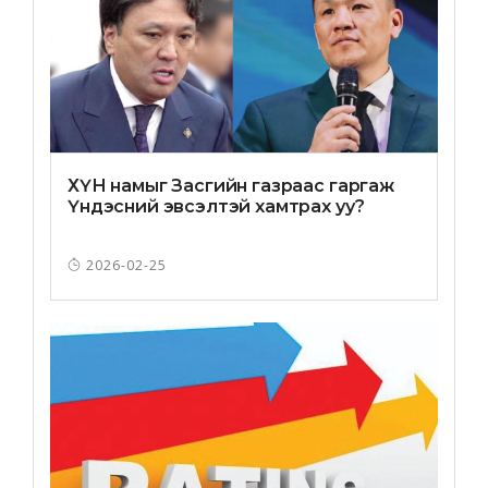
ХҮН намыг Засгийн газраас гаргаж
Үндэсний эвсэлтэй хамтрах уу?
2026-02-25