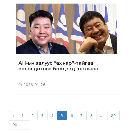
АН-ын залуус “ах нар”-тайгаа
өрсөлдөхөөр бэлдээд эхэлжээ
2026-01-26
‹
1
2
3
4
5
6
7
8
...
89
90
›