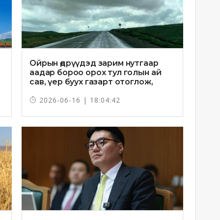
Ойрын өдрүүдэд зарим нутгаар
аадар бороо орох тул голын ай
сав, үер буух газарт отоглож,
хоноглохгүй байхыг зөвлөв
2026-06-16 | 18:04:42