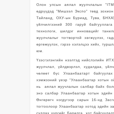
Олон улсын аялал жуулчлалын "ITM 
өдрүүдэд "Мишээл Экспо" төвд зохион
Тайланд, ОХУ-ын Буриад, Тува, БНХА
үйлчилгээний 300 гаруй байгууллага 
технологи, шилдэг инновацийг танил
жуулчлалыг тогтвортой хөгжүүлэх, га
өргөжүүлэх, гэрээ хэлэлцээ хийх, турш
юм.
Үзэсгэлэнгийн нээлтэд нийслэлийн ИТ
жуулчлал, үйлдвэрлэл, худалдаа, үйл
чөлөөт бүс Улаанбаатарт байгуулах
хэмжээний үеэр “Улаанбаатар хотын о
нь аялал жуучлалын салбар байх болн
энэ салбар Улаанбаатар хотын эдийн 
Өнгөрөгч нэгдүгээр сарын 16-нд Засг
тогтоолоор Улаанбаатар хотод эдийн за
судлах үүргийг Барилга, хот байгуула