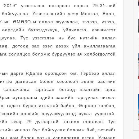
2019" үзэсгэлэнг өнгөрсөн сарын 29-31-ний
 байгууллаа. Үзэсгэлэнгийн үеэр Монгол, Япон,
У-ын ӨМӨЗО-ы аялал жуулчлал, тээвэр, үзвэр,
өөрсдийн бүтээгдэхүүн, үйлчилгээ, дэвшилтэт
цуулав. Тус үзэсгэлэн нь бүс нутгийн аялал
даад, дотоод зах зээл дээрх үйл ажиллагаагаа
лага солилцох боломж бүрдүүлэх ач холбогдолтой
Х-ын дарга Р.Дагва оролцсон юм. Тэрбээр аялал
чилгээ дагнасан болон хосолсон эдийн засгийн
 санаачилга гаргасан бөгөөд нээлтийн арга
йрын хугацааны эдийн засгийн тэргүүлэх чиглэл
о гэдэгт бүрэн итгэлтэй байна. Өөрөөр хэлбэл,
засгийн хөрсийг эрүүлжүүлэхэд чухал үүрэгтэй.
ийн газар 29 дугаартай тогтоол гаргасан. Тус
сгийн чөлөөт бүс байгуулах боломж бий, эсэхийг
лтын яам болон хотын удирдлагад өгсөн. Улмаар