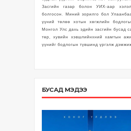
Засгийн газар болон УИХ-аар хэлэл
болгосон. Миний зорилго бол Улаанбаа
үүний төлөө хотын хөгжлийн бодлогы
Монгол Улс дахь эдийн засгийн бусад с
төр, хувийн хэвшлийнхний хамтын ажи
үүнийг бодлогын түвшинд үргэлж дэмжиж
БУСАД МЭДЭЭ