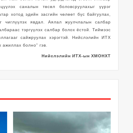
цүүлэх саналын төсөл боловсруулахыг үүрэг
тар хотод эдийн засгийн чөлөөт бүс байгуулах,
г чиглүүлэх явдал. Аялал жуулчлалын салбар
албараас тэргүүлэх салбар болох ёстой. Тиймээс
ллагааг сайжруулах хэрэгтэй. Нийслэлийн ИТХ
 ажиллах болно” гэв.
Нийслэлийн ИТХ-ын ХМОНХТ