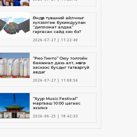
Өндөр түвшний айлчныг
хүлээлгэж бухимдуулан
“дипломат алдаа”
гаргасан сайд хэн бэ?
2026-07-27 | 11:22:40
“Рио Тинто” Оюу толгойн
баяжмал дахь алт, мөнгө,
зэснээс бусдыг татваргүй
авдаг
2026-07-27 | 11:08:56
“Хуур Music Festival”
маргааш 10:00 цагаас
эхэлнэ
2026-06-25 | 18:42:33
Төрийн банкны И-Билл