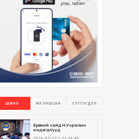
ШИНЭ
ИХ УНШСАН
СЭТГЭГДЭЛ
Ерөнхий сайд Н.Учралын
мэдэгдлүүд
2026-07-27 | 11:26:45