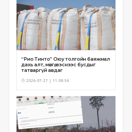
“Рио Тинто” Оюу толгойн баяжмал
дахь алт, мөнгө, зэснээс бусдыг
татваргүй авдаг
2026-07-27 | 11:08:56