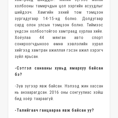
холбооны тамирчдын цол зэргийн асуудлыг
шийдээч. Хамгийн эхний том тэмцээн
зургадугаар 14-15-нд болно. Долдугаар
сард олон улсын тэмцээн болно. Тиймээс
үндсэн холбоотойгоо хамтраад хурлаа хийе.
Хоёулаа 44 мянган авто спорт
сонирхогчдынхоо өмнө хэвлэлийн хурал
хийгээд хамтран ажиллая гэсэн ажил хэрэгч
зүйл ярьсан.
-Сэтгэл санааны хувьд ямархуу байсан
бэ?
-Зүв зүгээр явж байсан. Нэлээд жин хассан
нь анзаарагдсан. 2016 оны сонгуулиас хойш
бид хоёр таараагүй.
-Талийгаач ганцаараа явж байсан уу?