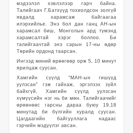
мэдээлэл хэвлэлээр гарч байна.
Талийгаач Г.Батхүүд тохиолдсон золгүй
явдалд харамсаж байгаагаа
илэрхийлье. Энэ бол дан ганц АН-ын
харамсал биш, Монголын ард түмэнд
харамсалтай хэрэг боллоо. Би
талийгаачтай энэ сарын 17-ны өдөр
Төрийн ордонд таарсан.
Ингээд миний өрөөгөөр орж 5, 10 минут
ярилцаж суусан.
Хамгийн сүүлд “МАН-ын гишүүд
уулзсан” гэж гайхаж, эргэлзэх зүйл
байхгүй. Хамгийн сүүлд уулзсан
хүмүүсийн нэг нь би мөн. Талийгаачийг
өрөөнөөс гарсны дараа буюу 19.18
минутад би бүлгийн хуралд суусан.
Цагдаагийн байгууллага надаас
гэрчийн мэдүүлэг авсан.