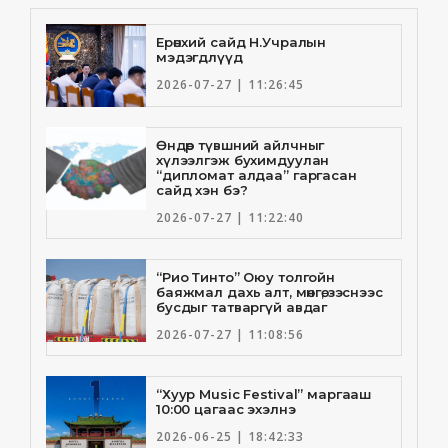
Ерөнхий сайд Н.Учралын
мэдэгдлүүд
2026-07-27 | 11:26:45
Өндөр түвшний айлчныг
хүлээлгэж бухимдуулан
“дипломат алдаа” гаргасан
сайд хэн бэ?
2026-07-27 | 11:22:40
“Рио Тинто” Оюу толгойн
баяжмал дахь алт, мөнгө, зэснээс
бусдыг татваргүй авдаг
2026-07-27 | 11:08:56
“Хуур Music Festival” маргааш
10:00 цагаас эхэлнэ
2026-06-25 | 18:42:33