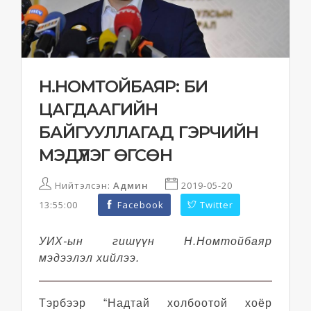
Н.НОМТОЙБАЯР: БИ
ЦАГДААГИЙН
БАЙГУУЛЛАГАД ГЭРЧИЙН
МЭДҮҮЛЭГ ӨГСӨН
Нийтэлсэн:
Админ
2019-05-20
13:55:00
Facebook
Twitter
УИХ-ын гишүүн Н.Номтойбаяр
мэдээлэл хийлээ.
Тэрбээр “Надтай холбоотой хоёр