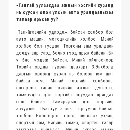
-Тантай уулзахдаа ажлын хэсгийн хуралд
нь суусан олон улсын авто уралдааныхаа
талаар ярьсан уу?
-Талийгаачийн удирдаж байсан холбоо бол
авто машин, мотоциклийн холбоо. Манай
холбоо бол тусдаа. Торгоны зам уралдаан
долдугаар сард болно гээд ярьж байсан. Би
ч бас мэдэж байсан. Миний ойлгосноор
Төрийн ордны гурван давхарт З.Энхболд
даргын өрөөнд хурал нь болсон юм шиг
байгаа юм. Манай төрлийн холбооны
өнгөрсөн таван жилийн ажлын дүгнэлт,
тамирчдын цол зэргийн асуудал яригдах
гэж байгаа. Тамирчдын цол зэргийн
асуудлыг Г.Батхүү агсны тэргүүлж байсан
холбоо, Боловсрол, соёл, шинжлэх ухаан,
спортын яам, Биеийн тамир, спортын газар
хамтраад шийддэг. Миний зүгээс манай