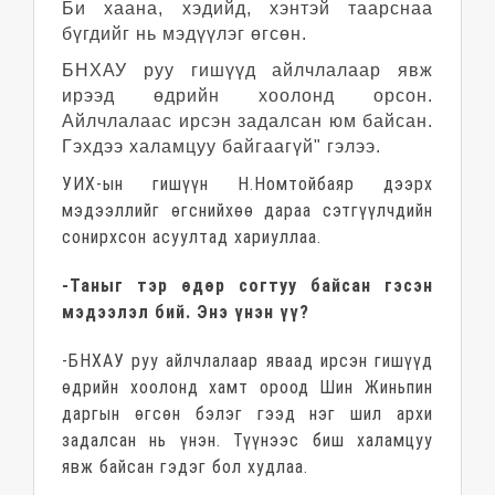
Би хаана, хэдийд, хэнтэй таарснаа
бүгдийг нь мэдүүлэг өгсөн.
БНХАУ руу гишүүд айлчлалаар явж
ирээд өдрийн хоолонд орсон.
Айлчлалаас ирсэн задалсан юм байсан.
Гэхдээ халамцуу байгаагүй" гэлээ.
УИХ-ын гишүүн Н.Номтойбаяр дээрх
мэдээллийг өгснийхөө дараа сэтгүүлчдийн
сонирхсон асуултад хариуллаа.
-Таныг тэр өдөр согтуу байсан гэсэн
мэдээлэл бий. Энэ үнэн үү?
-БНХАУ руу айлчлалаар яваад ирсэн гишүүд
өдрийн хоолонд хамт ороод Шин Жиньпин
даргын өгсөн бэлэг гээд нэг шил архи
задалсан нь үнэн. Түүнээс биш халамцуу
явж байсан гэдэг бол худлаа.