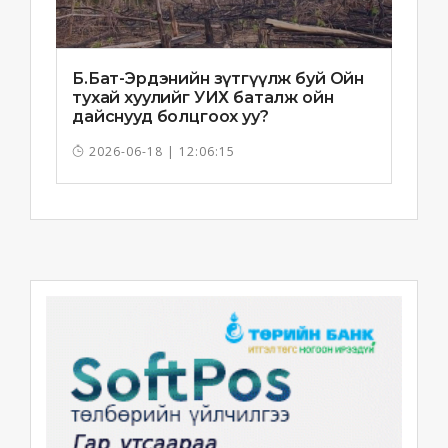
Б.Бат-Эрдэнийн зүтгүүлж буй Ойн
тухай хуулийг УИХ баталж ойн
дайснууд болцгоох уу?
2026-06-18 | 12:06:15