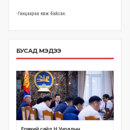
-Ганцаараа явж байсан.
БУСАД МЭДЭЭ
Ерөнхий сайд Н.Учралын