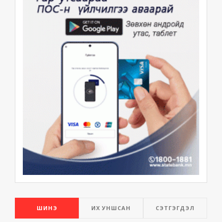
ШИНЭ
ИХ УНШСАН
СЭТГЭГДЭЛ