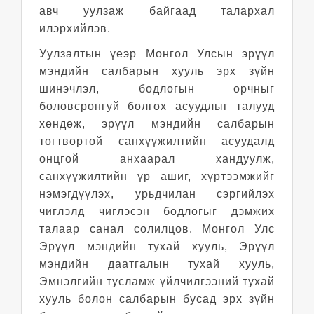
авч уулзаж байгаад талархал
илэрхийлэв.
Уулзалтын үеэр
Монгол Улсын эрүүл
мэндийн салбарын хууль эрх зүйн
шинэчлэл, бодлогын орчныг
боловсронгуй болгох асуудлыг талууд
хөндөж, эрүүл мэндийн салбарын
тогтвортой санхүүжилтийн асуудалд
онцгой анхаарал хандуулж,
санхүүжилтийн үр ашиг, хүртээмжийг
нэмэгдүүлэх, урьдчилан сэргийлэх
чиглэлд чиглэсэн бодлогыг дэмжих
талаар санал солилцов. Монгол Улс
Эрүүл мэндийн тухай хууль, Эрүүл
мэндийн даатгалын тухай хууль,
Эмнэлгийн тусламж үйлчилгээний тухай
хууль болон салбарын бусад эрх зүйн