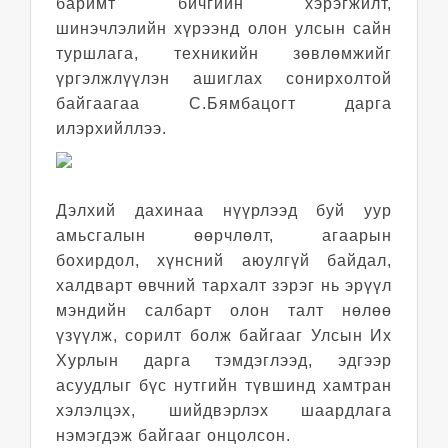
баримт бичгийн хэрэгжилт,
шинэчлэлийн хүрээнд олон улсын сайн
туршлага, техникийн зөвлөмжийг
үргэлжлүүлэн ашиглах сонирхолтой
байгаагаа С.Бямбацогт дарга
илэрхийллээ.
Дэлхий дахинаа нүүрлээд буй уур
амьсгалын өөрчлөлт, агаарын
бохирдол, хүнсний аюулгүй байдал,
халдварт өвчний тархалт зэрэг нь эрүүл
мэндийн салбарт олон талт нөлөө
үзүүлж, сорилт болж байгааг Улсын Их
Хурлын дарга тэмдэглээд, эдгээр
асуудлыг бүс нутгийн түвшинд хамтран
хэлэлцэх, шийдвэрлэх шаардлага
нэмэгдэж байгааг онцолсон.