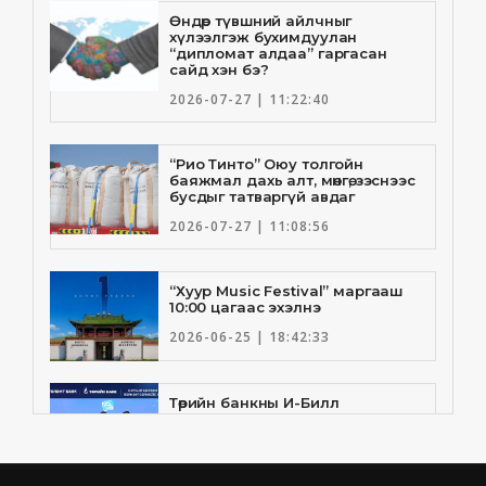
Өндөр түвшний айлчныг
хүлээлгэж бухимдуулан
“дипломат алдаа” гаргасан
сайд хэн бэ?
2026-07-27 | 11:22:40
“Рио Тинто” Оюу толгойн
баяжмал дахь алт, мөнгө, зэснээс
бусдыг татваргүй авдаг
2026-07-27 | 11:08:56
“Хуур Music Festival” маргааш
10:00 цагаас эхэлнэ
2026-06-25 | 18:42:33
Төрийн банкны И-Билл
үйлчилгээнд Голомт банк
нэгдлээ
2026-06-25 | 9:33:55