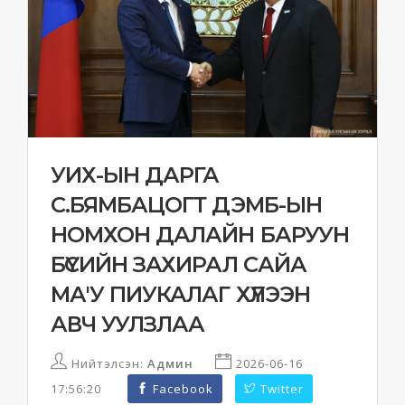
УИХ-ЫН ДАРГА
С.БЯМБАЦОГТ ДЭМБ-ЫН
НОМХОН ДАЛАЙН БАРУУН
БҮСИЙН ЗАХИРАЛ САЙА
МА'У ПИУКАЛАГ ХҮЛЭЭН
АВЧ УУЛЗЛАА
Нийтэлсэн:
Админ
2026-06-16
17:56:20
Facebook
Twitter