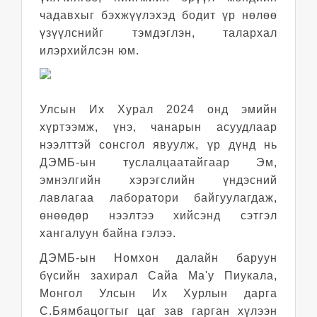
чадавхыг бэхжүүлэхэд бодит үр нөлөө
үзүүлснийг тэмдэглэн, талархал
илэрхийлсэн юм.
Улсын Их Хурал 2024 онд эмийн
хүртээмж, үнэ, чанарын асуудлаар
нээлттэй сонсгол явуулж, үр дүнд нь
ДЭМБ-ын туслалцаатайгаар Эм,
эмнэлгийн хэрэгслийн үндэсний
лавлагаа лаборатори байгуулагдаж,
өнөөдөр нээлтээ хийсэнд сэтгэл
хангалуун байна гэлээ.
ДЭМБ-ын Номхон далайн баруун
бүсийн захирал Сайа Ма'у Пиукала,
Монгол Улсын Их Хурлын дарга
С.Бямбацогтыг
цаг зав гарган хүлээн