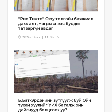
“Рио Тинто” Оюу толгойн баяжмал
дахь алт, мөнгө, зэснээс бусдыг
татваргүй авдаг
2026-07-27 | 11:08:56
Б.Бат-Эрдэнийн зүтгүүлж буй Ойн
тухай хуулийг УИХ баталж ойн
дайснууд болцгоох уу?