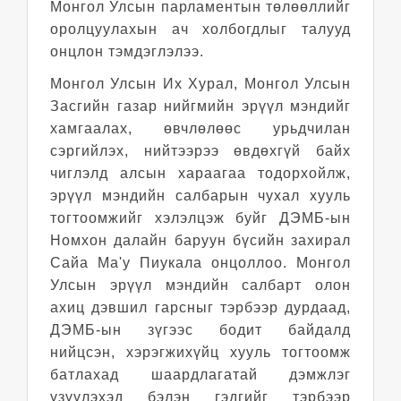
Монгол Улсын парламентын төлөөллийг
оролцуулахын ач холбогдлыг талууд
онцлон тэмдэглэлээ.
Монгол Улсын Их Хурал, Монгол Улсын
Засгийн газар нийгмийн эрүүл мэндийг
хамгаалах, өвчлөлөөс урьдчилан
сэргийлэх, нийтээрээ өвдөхгүй байх
чиглэлд алсын хараагаа тодорхойлж,
эрүүл мэндийн салбарын чухал хууль
тогтоомжийг хэлэлцэж буйг ДЭМБ-ын
Номхон далайн баруун бүсийн захирал
Сайа Ма'у Пиукала онцоллоо. Монгол
Улсын эрүүл мэндийн салбарт олон
ахиц дэвшил гарсныг тэрбээр дурдаад,
ДЭМБ-ын зүгээс бодит байдалд
нийцсэн, хэрэгжихүйц хууль тогтоомж
батлахад шаардлагатай дэмжлэг
үзүүлэхэд бэлэн гэдгийг тэрбээр