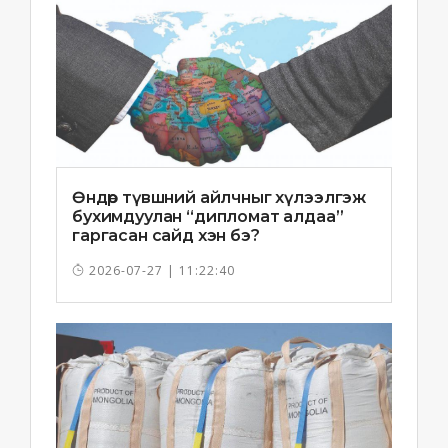
Өндөр түвшний айлчныг хүлээлгэж
бухимдуулан “дипломат алдаа”
гаргасан сайд хэн бэ?
2026-07-27 | 11:22:40