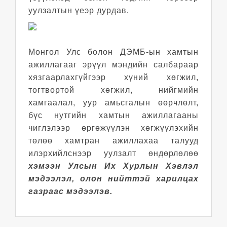
уулзалтын үеэр дурдав.
Монгол Улс болон ДЭМБ-ын хамтын
ажиллагааг эрүүл мэндийн салбараар
хязгаарлахгүйгээр хүний хөгжил,
тогтвортой хөгжил, нийгмийн
хамгаалал, уур амьсгалын өөрчлөлт,
бүс нутгийн хамтын ажиллагааны
чиглэлээр өргөжүүлэн хөгжүүлэхийн
төлөө хамтран ажиллахаа талууд
илэрхийлснээр уулзалт өндөрлөлөө
хэмээн Улсын Их Хурлын Хэвлэл
мэдээлэл, олон нийттэй харилцах
газраас мэдээлэв.