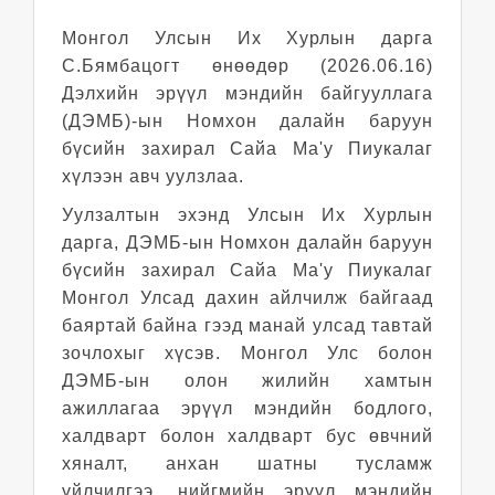
Монгол Улсын Их Хурлын дарга
С.Бямбацогт өнөөдөр
(2026.06.16)
Дэлхийн эрүүл мэндийн байгууллага
(ДЭМБ)-ын Номхон далайн баруун
бүсийн захирал Сайа Ма'у Пиукалаг
хүлээн авч уулзлаа.
Уулзалтын эхэнд Улсын Их Хурлын
дарга
,
ДЭМБ-ын Номхон далайн баруун
бүсийн захирал Сайа Ма'у Пиукалаг
Монгол Улсад дахин айлчилж байгаад
баяртай байна гээд манай улсад тавтай
зочлохыг хүсэв. Монгол Улс болон
ДЭМБ-ын олон жилийн хамтын
ажиллагаа эрүүл мэндийн бодлого,
халдварт болон халдварт бус өвчний
хяналт, анхан шатны тусламж
үйлчилгээ, нийгмийн эрүүл мэндийн