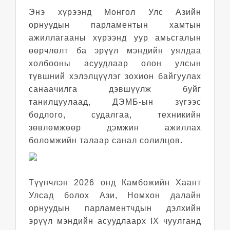
Энэ хүрээнд Монгол Улс Азийн
орнуудын парламентын хамтын
ажиллагааны хүрээнд уур амьсгалын
өөрчлөлт ба эрүүл мэндийн уялдаа
холбооны асуудлаар олон улсын
түвшний хэлэлцүүлэг зохион байгуулах
санаачилга дэвшүүлж буйг
танилцуулаад, ДЭМБ-ын зүгээс
бодлого, судалгаа, техникийн
зөвлөмжөөр дэмжин ажиллах
боломжийн талаар санал солилцов.
Түүнчлэн 2026 онд Камбожийн Хаант
Улсад болох Ази, Номхон далайн
орнуудын парламентчдын дэлхийн
эрүүл мэндийн асуудлаарх IX чуулганд