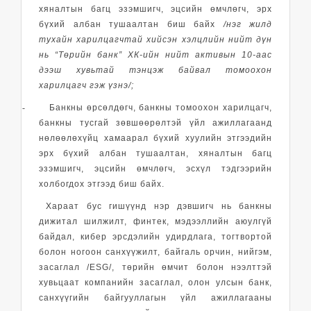
хяналтын багц эзэмшигч, эцсийн өмчлөгч, эрх
бүхий албан тушаалтан биш байх
/нэг жилд
тухайн харилцагчтай хийсэн хэлцлийн нийт дүн
нь “Төрийн банк” ХК-ийн нийт активын 10-аас
дээш хувьтай тэнцэж байвал томоохон
харилцагч гэж үзнэ/;
-
Банкны өрсөлдөгч, банкны томоохон харилцагч,
банкны тусгай зөвшөөрөлтэй үйл ажиллагаанд
нөлөөлөхүйц хамаарал бүхий хуулийн этгээдийн
эрх бүхий албан тушаалтан, хяналтын багц
эзэмшигч, эцсийн өмчлөгч, эсхүл тэдгээрийн
холбогдох этгээд биш байх.
Хараат бус гишүүнд нэр дэвшигч нь банкны
дижитал шилжилт, финтек, мэдээллийн аюулгүй
байдал, кибер эрсдэлийн удирдлага, тогтвортой
болон ногоон санхүүжилт, байгаль орчин, нийгэм,
засаглал /ESG/, төрийн өмчит болон нээлттэй
хувьцаат компанийн засаглал, олон улсын банк,
санхүүгийн байгууллагын үйл ажиллагааны