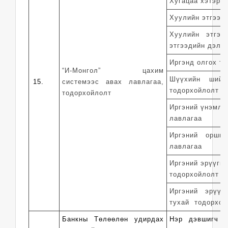
Хугацаа хэтэрсэ
Хуулийн этгээд 
Хуулийн этгээ
этгээдийн дэлгэ
Иргэнд олгох то
“И-Монгол” цахим
Шүүхийн шийд
15.
системээс авах лавлагаа,
тодорхойлолт
тодорхойлолт
Иргэний үнэмлэ
лавлагаа
Иргэний оршин
лавлагаа
Иргэний эрүүгий
тодорхойлолт
Иргэний эрүүг
тухай
тодорхой
Банкны Төлөөлөн удирдах
Нэр дэвшигч ө