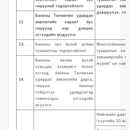
гишүүний тодорхойлолт
удирдах зөвл
дэвшүүлэх, томи
Банкны Төлөөлөн удирдах
12.
зөвлөлийн хараат бус
гишүүнд нэр дэвших
этгээдийн мэдүүлэг
13.
Банкны эрх бүхий албан
Монголбанкны Е
тушаалтны тодорхойлолт
тушаалын хавс
зөвшөөрлийн нө
Банкны нөлөө бүхий
журам”-ын хавср
хувьцаа эзэмшигч болох
этгээд, банкны Төлөөлөн
14.
удирдах зөвлөлийн дарга,
гишүүн, банкны
гүйцэтгэх удирдлагад
томилогдох этгээдийн
асуулга
Нийгмийн даатг
/сүүлийн 10 жил