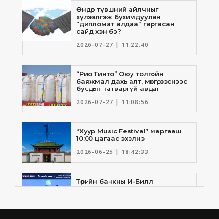
Өндөр түвшний айлчныг
хүлээлгэж бухимдуулан
“дипломат алдаа” гаргасан
сайд хэн бэ?
2026-07-27 | 11:22:40
“Рио Тинто” Оюу толгойн
баяжмал дахь алт, мөнгө, зэснээс
бусдыг татваргүй авдаг
2026-07-27 | 11:08:56
“Хуур Music Festival” маргааш
10:00 цагаас эхэлнэ
2026-06-25 | 18:42:33
Төрийн банкны И-Билл
үйлчилгээнд Голомт банк
нэгдлээ
2026-06-25 | 9:33:55