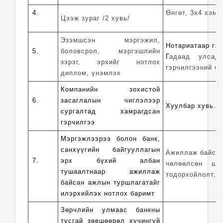
4.
Өнгөт, 3х4 хэмж
Цээж зураг /2 хувь/
Эзэмшсэн мэргэжил,
Нотариатаар гэ
5.
боловсрол, мэргэшлийн
Г
адаад улсад
зэрэг, эрхийг нотлох
гэрчилгээний ба
диплом, үнэмлэх
Компанийн зохистой
6.
засаглалын чиглэлээр
Хуулбар хувь.
сургалтад хамрагдсан
гэрчилгээ
Мэргэжлээрээ болон банк,
санхүүгийн байгууллагын
Ажиллаж байсан
7.
эрх бүхий албан
чөлөөлсөн ши
тушаалтнаар ажиллаж
тодорхойлолт, 
байсан ажлын туршлагатайг
илэрхийлэх нотлох баримт
Зөрчлийн улмаас банкны
тусгай зөвшөөрөл хүчингүй