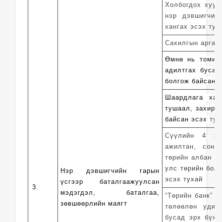
Холбогдох хуул
нэр дэвшигчид 
хангах эсэх тух
Сахилгын арга х
Өмнө нь томило
адилтгах бусад
болгож байсан 
Шаардлага хан
тушаал, захира
байсан эсэх
тух
Сүүлийн 4 жи
ажилтан, сонг
төрийн албан х
улс төрийн бол
Нэр дэвшигчийн гарын
эсэх тухай
үсгээр баталгаажуулсан
3.
мэдэгдэл, баталгаа,
“Төрийн банк” Х
зөвшөөрлийн маягт
төлөөлөн удир
бусад эрх бүхи