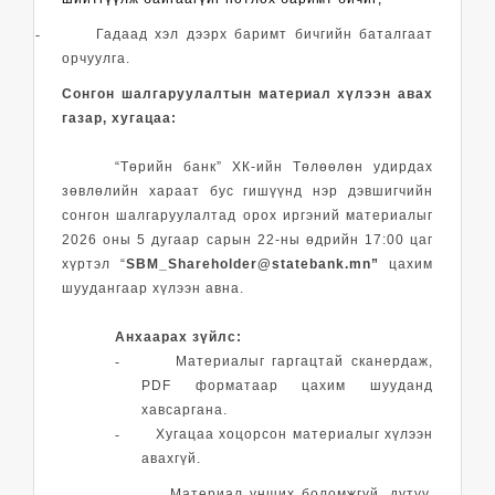
-
Гадаад хэл дээрх баримт бичгийн баталгаат
орчуулга.
Сонгон шалгаруулалтын материал хүлээн авах
газар, хугацаа:
“Төрийн банк” ХК-ийн Төлөөлөн удирдах
зөвлөлийн хараат бус гишүүнд нэр дэвшигчийн
сонгон шалгаруулалтад орох иргэний материалыг
2026 оны 5 дугаар сарын 22-ны өдрийн 17:00 цаг
хүртэл “
SBM_Shareholder@statebank.mn”
цахим
шуудангаар хүлээн авна.
Анхаарах зүйлс:
-
Материалыг гаргацтай сканердаж,
PDF форматаар цахим шууданд
хавсаргана.
-
Хугацаа хоцорсон материалыг хүлээн
авахгүй.
-
Материал унших боломжгүй, дутуу,