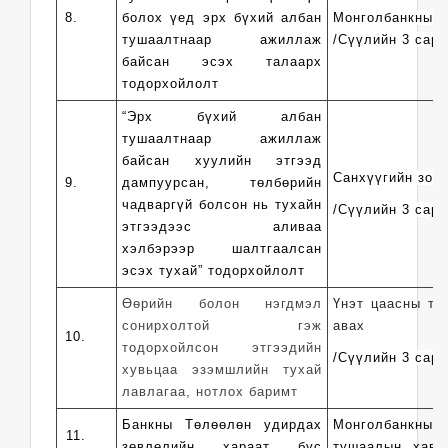
8.
болох үед эрх бүхий албан
Монголбанкны т
тушаалтнаар ажиллаж
/Сүүлийн 3 сары
байсан эсэх талаарх
тодорхойлолт
“Эрх бүхий албан
тушаалтнаар
ажиллаж
байсан хуулийн этгээд
Санхүүгийн зох
9.
дампуурсан, төлбөрийн
чадваргүй болсон нь тухайн
/Сүүлийн 3 сары
этгээдээс аливаа
хэлбэрээр шалтгаалсан
эсэх тухай” тодорхойлолт
Өөрийн болон нэгдмэл
Үнэт цаасны тө
сонирхолтой гэж
авах
10.
тодорхойлсон этгээдийн
/Сүүлийн 3 сары
хувьцаа эзэмшлийн тухай
лавлагаа, нотлох баримт
Банкны Төлөөлөн удирдах
Монголбанкны 
11.
зөвлөлийн хараат бус
тушаалын хавс