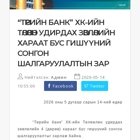
“ТӨРИЙН БАНК” ХК-ИЙН
ТӨЛӨӨЛӨН УДИРДАХ ЗӨВЛӨЛИЙН
ХАРААТ БУС ГИШҮҮНИЙ
СОНГОН
ШАЛГАРУУЛАЛТЫН ЗАР
Нийтэлсэн:
Админ
2026-05-14
10:55:00
Facebook
Twitter
2026 оны 5 дугаар сарын 14-ний өдөр
“Төрийн банк” ХК-ийн Төлөөлөн удирдах
зөвлөлийн
4 (дөрөв) хараат бус гишүүний
сонгон
шалгаруулалтыг зарлаж байна.