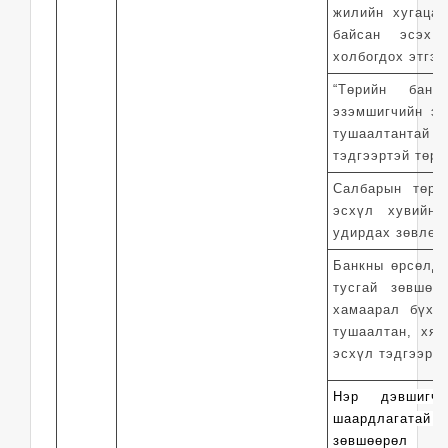
жилийн хугаца
байсан эсэх,
холбогдох этгээ
“Төрийн банк
эзэмшигчийн эр
тушаалтантай н
тэдгээртэй төрө
Салбарын төри
эсхүл хувийн 
удирдах зөвлөл
Банкны өрсөлдө
тусгай зөвшөө
хамаарал бүхи
тушаалтан, хян
эсхүл тэдгээрий
Нэр дэвшигчд
шаардлагатай л
зөвшөөрөл