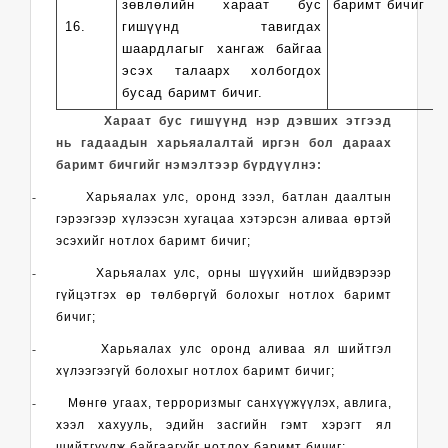
зөвлөлийн хараат бус
баримт бичиг
16.
гишүүнд тавигдах
шаардлагыг хангаж байгаа
эсэх талаарх холбогдох
бусад баримт бичиг.
Хараат бус гишүүнд нэр дэвших этгээд
нь гадаадын харьяалалтай иргэн бол дараах
баримт бичгийг нэмэлтээр бүрдүүлнэ:
-
Харьяалах улс, оронд зээл, батлан даалтын
гэрээгээр хүлээсэн хугацаа хэтэрсэн аливаа өртэй
эсэхийг нотлох баримт бичиг
;
-
Харьяалах улс, орны шүүхийн шийдвэрээр
гүйцэтгэх өр төлбөргүй болохыг нотлох баримт
бичиг;
-
Харьяалах улс оронд аливаа ял шийтгэл
хүлээгээгүй болохыг нотлох баримт бичиг;
-
Мөнгө угаах, терроризмыг санхүүжүүлэх, авлига,
хээл хахууль, эдийн засгийн гэмт хэрэгт ял
шийтгүүлж байгаагүйг нотлох баримт бичиг;