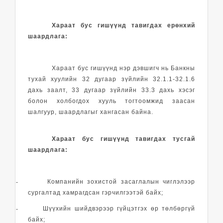
Хараат бус гишүүнд тавигдах ерөнхий
шаардлага:
Хараат бус гишүүнд нэр дэвшигч нь Банкны
тухай хуулийн 32 дугаар зүйлийн 32.1.1-32.1.6
дахь заалт, 33 дугаар зүйлийн 33.3 дахь хэсэг
болон холбогдох хууль тогтоомжид заасан
шалгуур, шаардлагыг хангасан байна.
Хараат бус гишүүнд тавигдах тусгай
шаардлага:
-
Компанийн зохистой засаглалын чиглэлээр
сургалтад хамрагдсан гэрчилгээтэй байх;
-
Шүүхийн шийдвэрээр гүйцэтгэх өр төлбөргүй
байх;