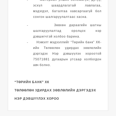
эсхүл шаардлагатай лавлагаа,
мэдэгдэл, баталгаа хавсаргаагүй бол
сонгон шалгаруулалтаас хасна.
-
Зөвхөн дараагийн шатны
шалгаруулалтад оролцох нэр
дэвшигчтэй холбоо барина.
-
Нэмэлт мэдээллийг “Төрийн банк” ХК-
ийн Төлөөлөн удирдах зөвлөлийн
дэргэдэх Нэр дэвшүүлэх хороотой
75071881 дугаарын утсаар холбогдон
авч болно.
“ТӨРИЙН БАНК” ХК
ТӨЛӨӨЛӨН УДИРДАХ ЗӨВЛӨЛИЙН ДЭРГЭДЭХ
НЭР ДЭВШҮҮЛЭХ ХОРОО