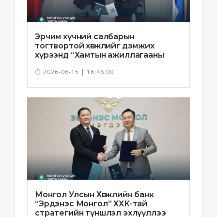
Эрчим хүчний салбарын
тогтвортой хөгжлийг дэмжих
хүрээнд “Хамтын ажиллагааны
санамж бичиг”-ийг байгууллаа
2026-06-15 | 16:46:00
Монгол Улсын Хөгжлийн банк
“Эрдэнэс Монгол” ХХК-тай
стратегийн түншлэл эхлүүллээ