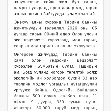
эхлүүлснээс хойш жил бүр хавар,
намрын улиралд орон даяар мод тарих
ажлыг зохион байгуулдаг уламжлалтай.
Энэхүү аяны хүрээнд Төрийн банкны
ажилтнуудын төлөөлөл 2026 оны 05
дугаар сарын 09-ний өдөр Олон улсын
эко цэцэрлэгт хүрээлэнд мод тарьж,
хаврын мод тарилтын аянаа эхлүүллээ.
Өнгөрсөн жилүүдэд Төрийн банкны
хамт олон Үндэсний цэцэрлэгт
хүрээлэн, Бумбатын булаг, Таширын
ам, Богд ууланд ногоон төгөлтэй болж
экологийн ач холбогдол бүхий 33 нэр
төрлийн модлог ургамлыг
нутагшуулан
ургуул
ж байна. Одоогийн байдлаар
банкны 500 орчим салбар нэгж 21
аймаг, 9 дүүрэг, 330 сумын нутаг
дэвсгэрт 30,000 гаруй мод тарьж,