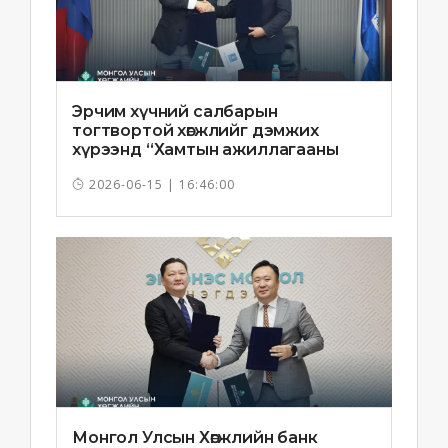
Эрчим хүчний салбарын
тогтвортой хөгжлийг дэмжих
хүрээнд “Хамтын ажиллагааны
санамж бичиг”-ийг байгууллаа
2026-06-15 | 16:46:00
Монгол Улсын Хөгжлийн банк