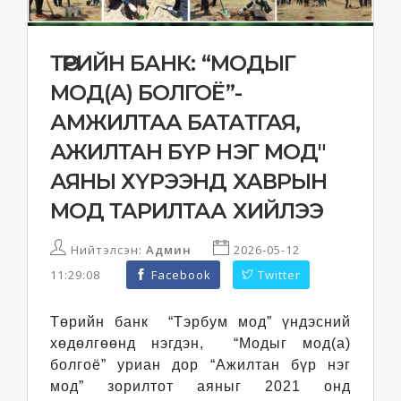
ТӨРИЙН БАНК: “МОДЫГ
МОД(А) БОЛГОЁ”-
АМЖИЛТАА БАТАТГАЯ,
АЖИЛТАН БҮР НЭГ МОД"
АЯНЫ ХҮРЭЭНД ХАВРЫН
МОД ТАРИЛТАА ХИЙЛЭЭ
Нийтэлсэн:
Админ
2026-05-12
11:29:08
Facebook
Twitter
Төрийн банк “Тэрбум мод” үндэсний
хөдөлгөөнд нэгдэн, “Модыг мод(а)
болгоё” уриан дор “Ажилтан бүр нэг
мод” зорилтот аяныг 2021 онд