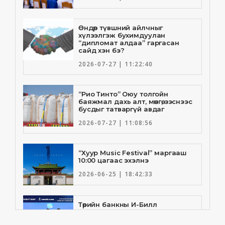
Өндөр түвшний айлчныг
хүлээлгэж бухимдуулан
“дипломат алдаа” гаргасан
сайд хэн бэ?
2026-07-27 | 11:22:40
“Рио Тинто” Оюу толгойн
баяжмал дахь алт, мөнгө, зэснээс
бусдыг татваргүй авдаг
2026-07-27 | 11:08:56
“Хуур Music Festival” маргааш
10:00 цагаас эхэлнэ
2026-06-25 | 18:42:33
Төрийн банкны И-Билл
үйлчилгээнд Голомт банк
нэгдлээ