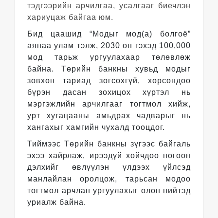
тэдгээрийн арчилгаа, усалгааг биечлэн
хариуцаж байгаа юм.
Бид цаашид “Модыг мод(а) болгоё”
аянаа улам тэлж, 2030 он гэхэд 100,000
мод тарьж ургуулахаар төлөвлөж
байна. Төрийн банкны хувьд модыг
зөвхөн тариад зогсохгүй, хөрсөндөө
бүрэн дасан зохицох хүртэл нь
мэргэжлийн арчилгааг тогтмол хийж,
урт хугацааны амьдрах чадварыг нь
хангахыг хамгийн чухалд тооцдог.
Тиймээс Төрийн банкны зүгээс байгаль
эхээ хайрлаж, ирээдүй хойчдоо ногоон
дэлхийг өвлүүлэн үлдээх үйлсэд
манлайлан оролцож, тарьсан модоо
тогтмол арчлан ургуулахыг олон нийтэд
уриалж байна.