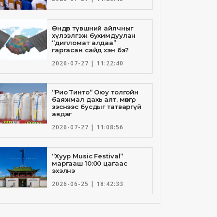
Өндөр түвшний айлчныг
хүлээлгэж бухимдуулан
“дипломат алдаа”
гаргасан сайд хэн бэ?
2026-07-27 | 11:22:40
“Рио Тинто” Оюу толгойн
баяжмал дахь алт, мөнгө,
зэснээс бусдыг татваргүй
авдаг
2026-07-27 | 11:08:56
“Хуур Music Festival”
маргааш 10:00 цагаас
эхэлнэ
2026-06-25 | 18:42:33
Төрийн банкны И-Билл