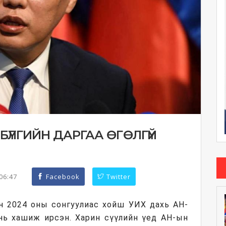
БҮЛГИЙН ДАРГАА ӨГӨЛГҮЙ
:06:47
Facebook
Twitter
н 2024 оны сонгуулиас хойш УИХ дахь АН-
нь хашиж ирсэн. Харин сүүлийн үед АН-ын