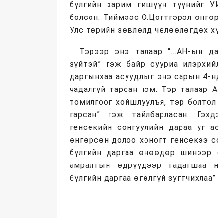
бүлгийн зарим гишүүн түүнийг У
болсон. Тиймээс О.Цогтгэрэл өнг
Улс төрийн зөвлөлд чөлөөлөгдөх хү
Тэрээр энэ талаар “...АН-ын д
зүйтэй” гэж байр сууриа илэрхий
даргынхаа асуудлыг энэ сарын 4-н
чадалгүй тарсан юм. Тэр талаар А
томилгоог хойшлуулъя, тэр болтол
гарсан” гэж тайлбарласан. Гэх
генсекийн сонгуулийн дараа уг а
өнгөрсөн долоо хоногт генсекээ с
бүлгийн даргаа өнөөдөр шинээр с
амралтын өдрүүдээр гадагшаа ни
бүлгийн даргаа өгөлгүй зугтчихлаа”