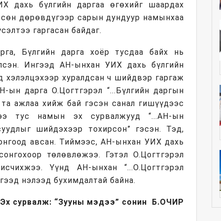
ИХ дахь бүлгийн даргаа өгөхийг шаардах
өрсөн дөрөвдүгээр сарын дундуур намынхаа
сэлтээ гаргасан байдаг.
арга, Бүлгийн дарга хоёр тусдаа байх нь
лсэн. Ингээд АН-ынхан УИХ дахь бүлгийн
д хэлэлцэхээр хуралдсан ч шийдвэр гаргаж
Н-ын дарга О.Цогтгэрэл “...Бүлгийн даргын
 та ажлаа хийж бай гэсэн санал гишүүдээс
дээ тус намын эх сурвалжууд “...АН-ын
суудлыг шийдэхээр тохирсон” гэсэн. Тэд,
онгоод авсан. Тиймээс, АН-ынхан УИХ дахь
онгохоор төлөвлөжээ. Гэтэл О.Цогтгэрэл
счихжээ. Үүнд АН-ынхан “...О.Цогтгэрэл
 гээд нэлээд бухимдалтай байна.
Эх сурвалж: “Зууны мэдээ” сонин
Б.
ОЧИР