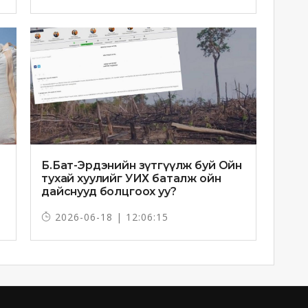
Б.Бат-Эрдэнийн зүтгүүлж буй Ойн
тухай хуулийг УИХ баталж ойн
дайснууд болцгоох уу?
2026-06-18 | 12:06:15