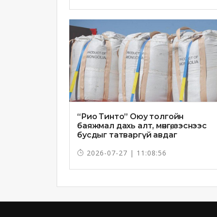
“Рио Тинто” Оюу толгойн
баяжмал дахь алт, мөнгө, зэснээс
бусдыг татваргүй авдаг
2026-07-27 | 11:08:56