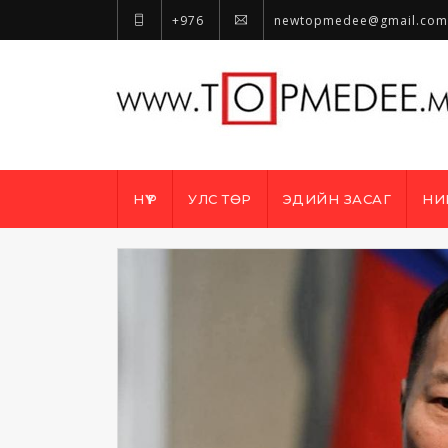
+976
newtopmedee@gmail.com
НҮҮР
УЛС ТӨР
ЭДИЙН ЗАСАГ
НИ