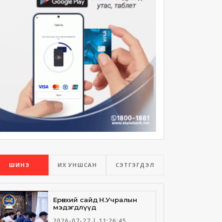
ШИНЭ
ИХ УНШСАН
СЭТГЭГДЭЛ
Ерөнхий сайд Н.Учралын
мэдэгдлүүд
2026-07-27 | 11:26:45