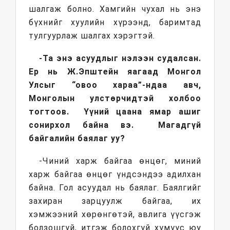
шалгаж болно. Хамгийн чухал нь энэ
бүхнийг хуулийн хүрээнд, баримтад
тулгуурлаж шалгах хэрэгтэй.
-Та энэ асуудлыг нэлээн судалсан.
Ер нь Ж.Эпштейн яагаад Монгол
Улсыг “овоо хараа”-ндаа авч,
Монголын улстөрчидтэй холбоо
тогтоов. Үүний цаана ямар ашиг
сонирхол байна вэ. Магадгүй
байгалийн баялаг уу?
-Чиний харж байгаа өнцөг, миний
харж байгаа өнцөг үндсэндээ адилхан
байна. Гол асуудал нь баялаг. Баялгийг
захиран зарцуулж байгаа, их
хэмжээний хөрөнгөтэй, авлига үүсгэж
болзошгүй, итгэж болохгүй хүмүүс юу