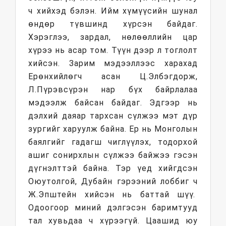
ч хийхэд бэлэн. Ийм хүмүүсийн шунал
өндөр түвшинд хүрсэн байдаг.
Хэрэглээ, зардал, нөлөөллийн цар
хүрээ нь асар том. Түүн дээр л тоглолт
хийсэн. Зарим мэдээллээс харахад
Ерөнхийлөгч асан Ц.Элбэгдорж,
Л.Пүрэвсүрэн нар бүх байрлалаа
мэдээлж байсан байдаг. Эдгээр нь
дэлхий даяар тархсан сүлжээ мэт дүр
зургийг харуулж байна. Ер нь Монголын
баялгийг гадагш чиглүүлэх, тодорхой
ашиг сонирхлын сүлжээ байжээ гэсэн
дүгнэлттэй байна. Тэр үед хийгдсэн
Оюутолгой, Дубайн гэрээний лоббиг ч
Ж.Эпштейн хийсэн нь баттай шүү.
Одоогоор миний дэлгэсэн баримтууд
тал хувьдаа ч хүрээгүй. Цаашид юу