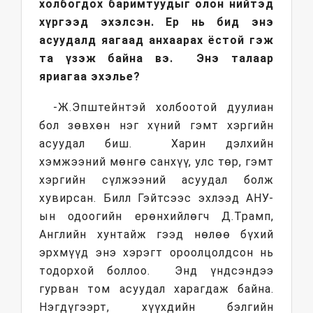
холбогдох баримтуудыг олон нийтэд
хүргээд эхэлсэн. Ер нь бид энэ
асуудалд яагаад анхаарах ёстой гэж
та үзэж байна вэ. Энэ талаар
яриагаа эхэлье?
-Ж.Эпштейнтэй холбоотой дуулиан
бол зөвхөн нэг хүний гэмт хэргийн
асуудал биш. Харин дэлхийн
хэмжээний мөнгө санхүү, улс төр, гэмт
хэргийн сүлжээний асуудал болж
хувирсан. Билл Гэйтсээс эхлээд АНУ-
ын одоогийн ерөнхийлөгч Д.Трамп,
Английн хунтайж гээд нөлөө бүхий
эрхмүүд энэ хэрэгт ороолцолдсон нь
тодорхой боллоо. Энд үндсэндээ
гурван том асуудал харагдаж байна.
Нэгдүгээрт, хүүхдийн бэлгийн