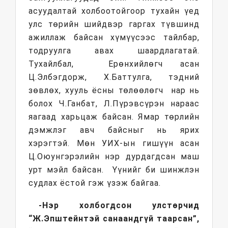
асуудалтай холбоотойгоор тухайн үед
улс төрийн шийдвэр гаргах түвшинд
ажиллаж байсан хүмүүсээс тайлбар,
тодруулга авах шаардлагатай.
Тухайлбал, Ерөнхийлөгч асан
Ц.Элбэгдорж, Х.Баттулга, тэдний
зөвлөх, хууль ёсны төлөөлөгч нар нь
болох Ч.Ганбат, Л.Пүрэвсүрэн нараас
яагаад харьцаж байсан. Ямар төрлийн
дэмжлэг авч байсныг нь ярих
хэрэгтэй. Мөн УИХ-ын гишүүн асан
Ц.Оюунгэрэлийн нэр дурдагдсан маш
урт мэйл байсан. Үүнийг би шинжлэн
судлах ёстой гэж үзэж байгаа.
-Нэр холбогдсон улстөрчид
“Ж.Эпштейнтэй санаандгүй таарсан”,