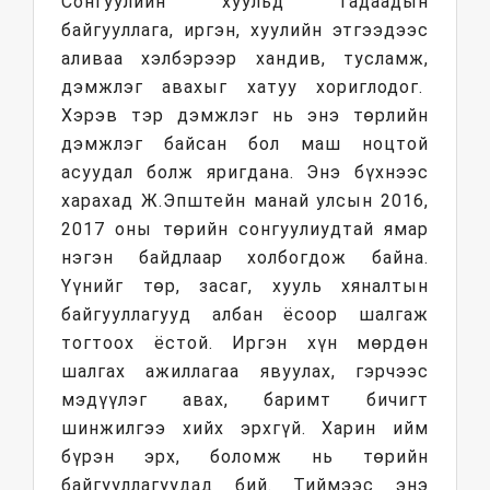
Сонгуулийн хуульд гадаадын
байгууллага, иргэн, хуулийн этгээдээс
аливаа хэлбэрээр хандив, тусламж,
дэмжлэг авахыг хатуу хориглодог.
Хэрэв тэр дэмжлэг нь энэ төрлийн
дэмжлэг байсан бол маш ноцтой
асуудал болж яригдана. Энэ бүхнээс
харахад Ж.Эпштейн манай улсын 2016,
2017 оны төрийн сонгуулиудтай ямар
нэгэн байдлаар холбогдож байна.
Үүнийг төр, засаг, хууль хяналтын
байгууллагууд албан ёсоор шалгаж
тогтоох ёстой. Иргэн хүн мөрдөн
шалгах ажиллагаа явуулах, гэрчээс
мэдүүлэг авах, баримт бичигт
шинжилгээ хийх эрхгүй. Харин ийм
бүрэн эрх, боломж нь төрийн
байгууллагуудад бий. Тиймээс энэ