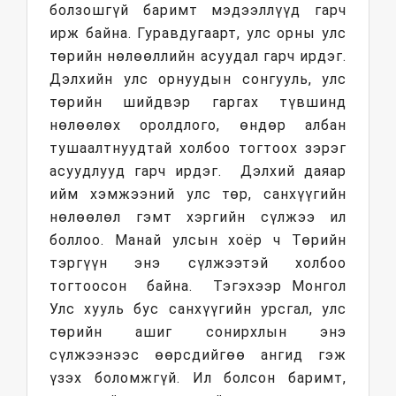
болзошгүй баримт мэдээллүүд гарч
ирж байна. Гуравдугаарт, улс орны улс
төрийн нөлөөллийн асуудал гарч ирдэг.
Дэлхийн улс орнуудын сонгууль, улс
төрийн шийдвэр гаргах түвшинд
нөлөөлөх оролдлого, өндөр албан
тушаалтнуудтай холбоо тогтоох зэрэг
асуудлууд гарч ирдэг. Дэлхий даяар
ийм хэмжээний улс төр, санхүүгийн
нөлөөлөл гэмт хэргийн сүлжээ ил
боллоо. Манай улсын хоёр ч Төрийн
тэргүүн энэ сүлжээтэй холбоо
тогтоосон байна. Тэгэхээр Монгол
Улс хууль бус санхүүгийн урсгал, улс
төрийн ашиг сонирхлын энэ
сүлжээнээс өөрсдийгөө ангид гэж
үзэх боломжгүй. Ил болсон баримт,