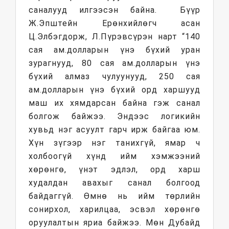
саналууд илгээсэн байна. Бүүр
Ж.Эпштейн Ерөнхийлөгч асан
Ц.Элбэгдорж, Л.Пүрэвсүрэн нарт “140
сая ам.долларын үнэ бүхий уран
зурагнууд, 80 сая ам.долларын үнэ
бүхий алмаз чулуунууд, 250 сая
ам.долларын үнэ бүхий орд харшууд
маш их хямдарсан байна гэж санал
болгож байжээ. Эндээс логикийн
хувьд нэг асуулт гарч ирж байгаа юм.
Хүн зүгээр нэг танихгүй, ямар ч
холбоогүй хүнд ийм хэмжээний
хөрөнгө, үнэт эдлэл, орд харш
худалдан авахыг санал болгоод
байдаггүй. Өмнө нь ийм төрлийн
сонирхол, харилцаа, эсвэл хөрөнгө
оруулалтын яриа байжээ. Мөн Дубайд