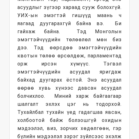
асуудлыг зүгээр хараад сууж болохгүй.
УИХ-ын эмэгтэй гишүүд маань ч
яагаад дуугарахгүй байна вэ. Би
гайхаж байна. Тэд Монголын
эмэгтэйчүүдийн төлөөлөл мөн биз
дээ. Тэд өөрсдөө эмэгтэйчүүдийн
квотын төлөө өрсөлдөж, парламентад
орж ирсэн хүмүүс. Тэгвэл
эмэгтэйчүүдийн асуудал яригдаж
байхад дуугарах ёстой. Энэ асуудал
өөрөө хувь хүнээс давсан асуудал
болчихлоо. Миний харж байгаагаар
шалгалт эхлэх цэг нь тодорхой.
Тухайлбал тухайн үед гадагшаа явсан,
холбоотой байж болзошгүй охидын
мэдээлэл, виз, зорчих хөдөлгөөн, гэр
бүлийн мэдээлэл зэрэг зүйлсээс эхэлж