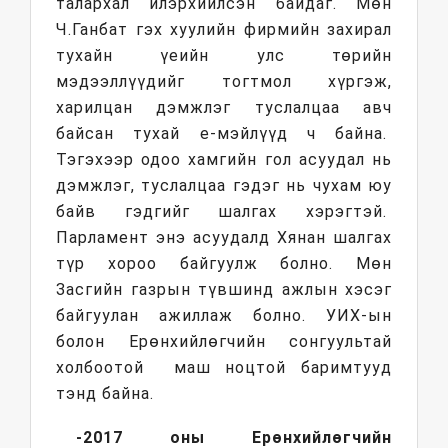
талархал илэрхийлсэн байдаг. Мөн
Ч.Ганбат гэх хуулийн фирмийн захирал
тухайн үеийн улс төрийн
мэдээллүүдийг тогтмол хүргэж,
харилцан дэмжлэг туслалцаа авч
байсан тухай е-мэйлүүд ч байна.
Тэгэхээр одоо хамгийн гол асуудал нь
дэмжлэг, туслалцаа гэдэг нь чухам юу
байв гэдгийг шалгах хэрэгтэй.
Парламент энэ асуудалд Хянан шалгах
түр хороо байгуулж болно. Мөн
Засгийн газрын түвшинд ажлын хэсэг
байгуулан ажиллаж болно. УИХ-ын
болон Ерөнхийлөгчийн сонгуультай
холбоотой маш ноцтой баримтууд
тэнд байна.
-2017 оны Ерөнхийлөгчийн