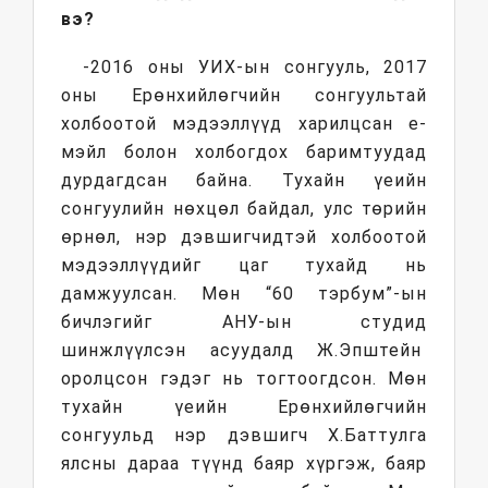
вэ?
-2016 оны УИХ-ын сонгууль, 2017
оны Ерөнхийлөгчийн сонгуультай
холбоотой мэдээллүүд харилцсан е-
мэйл болон холбогдох баримтуудад
дурдагдсан байна. Тухайн үеийн
сонгуулийн нөхцөл байдал, улс төрийн
өрнөл, нэр дэвшигчидтэй холбоотой
мэдээллүүдийг цаг тухайд нь
дамжуулсан. Мөн “60 тэрбум”-ын
бичлэгийг АНУ-ын студид
шинжлүүлсэн асуудалд Ж.Эпштейн
оролцсон гэдэг нь тогтоогдсон. Мөн
тухайн үеийн Ерөнхийлөгчийн
сонгуульд нэр дэвшигч Х.Баттулга
ялсны дараа түүнд баяр хүргэж, баяр