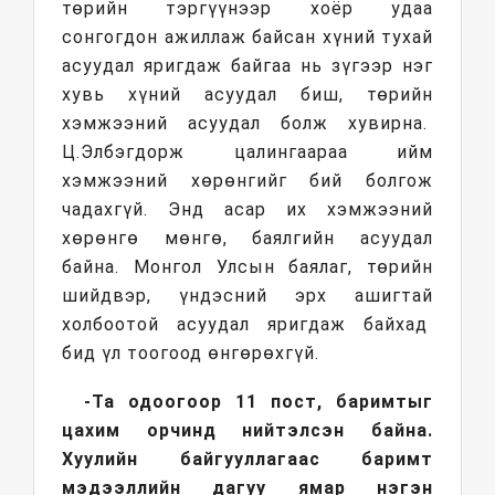
төрийн тэргүүнээр хоёр удаа
сонгогдон ажиллаж байсан хүний тухай
асуудал яригдаж байгаа нь зүгээр нэг
хувь хүний асуудал биш, төрийн
хэмжээний асуудал болж хувирна.
Ц.Элбэгдорж цалингаараа ийм
хэмжээний хөрөнгийг бий болгож
чадахгүй. Энд асар их хэмжээний
хөрөнгө мөнгө, баялгийн асуудал
байна. Монгол Улсын баялаг, төрийн
шийдвэр, үндэсний эрх ашигтай
холбоотой асуудал яригдаж байхад
бид үл тоогоод өнгөрөхгүй.
-Та одоогоор 11 пост, баримтыг
цахим орчинд нийтэлсэн байна.
Хуулийн байгууллагаас баримт
мэдээллийн дагуу ямар нэгэн