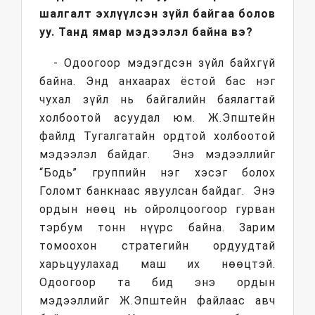
шалгалт эхлүүлсэн зүйл байгаа болов
уу. Танд ямар мэдээлэл байна вэ?
- Одоогоор мэдэгдсэн зүйл байхгүй
байна. Энд анхаарах ёстой бас нэг
чухал зүйл нь байгалийн баялагтай
холбоотой асуудал юм. Ж.Эпштейн
файлд Тугалгатайн ордтой холбоотой
мэдээлэл байдаг. Энэ мэдээллийг
“Бодь” группийн нэг хэсэг болох
Голомт банкнаас явуулсан байдаг. Энэ
ордын нөөц нь ойролцоогоор гурван
тэрбум тонн нүүрс байна. Зарим
томоохон стратегийн ордуудтай
харьцуулахад маш их нөөцтэй.
Одоогоор та бид энэ ордын
мэдээллийг Ж.Эпштейн файлаас авч