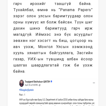
гарч ирэхийг таашгүй байна.
Тухайлбал, өмнө нь “Panama Papers”
зэрэг олон улсын баримтуудаар олон
орны хүмүүс ил болж байсан. Түүн шиг
дахин шинэ баримтууд гарч ирж
магадгүй. Иймээс энэ бүх асуудлыг
зөвхөн нэг хэсэгт нь биш, цогцоор нь
авч үзэж, Монгол Улсын хэмжээнд
хууль хяналтын байгууллага, Засгийн
газар, УИХ-ын түвшинд албан ёсоор
шалгах шаардлагатай гэж би үзэж
байна.