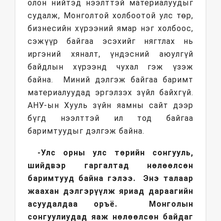
олон нийтэд нээлттэй материалуудыг
судалж, Монголтой холбоотой улс төр,
бизнесийн хүрээний ямар нэг холбоос,
сэжүүр байгаа эсэхийг нягтлах нь
иргэний хяналт, үндэсний аюулгүй
байдлын хүрээнд чухал гэж үзэж
байна. Миний дэлгэж байгаа баримт
материалуудад эргэлзэх зүйл байхгүй.
АНУ-ын Хууль зүйн яамны сайт дээр
бүгд нээлттэй ил тод байгаа
баримтуудыг дэлгэж байна.
-Улс орны улс төрийн сонгууль,
шийдвэр гаргалтад нөлөөлсөн
баримтууд байна гэлээ. Энэ талаар
жаахан дэлгэрүүлж яриад дараагийн
асуудалдаа оръё. Монголын
сонгуулиудад яаж нөлөөлсөн байдаг