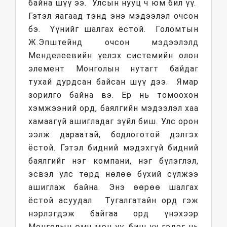
байна шүү ээ. Улсын нууц ч юм бил үү.
Гэтэл яагаад тэнд энэ мэдээлэл очсон
бэ. Үүнийг шалгах ёстой. Голомтын
Ж.Эпштейнд очсон мэдээлэлд
Менделеевийн үелэх системийн олон
элемент Монголын нутагт байдаг
тухай дурдсан байсан шүү дээ. Ямар
зорилго байна вэ. Ер нь томоохон
хэмжээний орд, баялгийн мэдээлэл хаа
хамаагүй ашигладаг зүйл биш. Улс орон
ээлж дараатай, бодлоготой дэлгэх
ёстой. Гэтэл бидний мэдэхгүй бидний
баялгийг нэг компани, нэг бүлэглэл,
эсвэл улс төрд нөлөө бүхий сүлжээ
ашиглаж байна. Энэ өөрөө шалгах
ёстой асуудал. Тугалгатайн орд гэж
нэрлэгдэж байгаа орд үнэхээр
Монголын өмч мөн үү, биш үү гэдэг нь