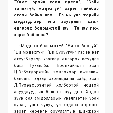
“Хамт оройн хоол идсэн”, “Сайн
танихгүй, мэдэхгүй” зэрэг тайлбар
өгсөн байна лээ. Ер нь улс төрийн
мэдэгдлээр энэ асуудлыг хааж
өнгөрөх боломжтой юу. Та юу гэж
харж байна вэ?
-Мэдээж боломжгүй. “Би холбоогүй”,
“Би мэдэхгүй”, “Би буруугүй” гэсэн нэг
өгүүлбэрээр хаагаад өнгөрөх асуудал
биш. Тухайлбал, Ерөнхийлөгч асан
Ц.Элбэгдоржийн зөвлөхөөр ажиллаж
байсан, Гадаад харилцааны сайд асан
Л.Пүрэвсүрэнтэй холбоотой ноцтой
асуудлууд ил болсон шүү дээ. Хэдэн
зуун сая ам.долларын үнэлгээтэй уран
зураг, үнэт чулуу, үл хөдлөх хөрөнгө
зэрэг хөрөнгө оруулалтын шинжтэй