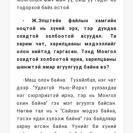
тодорхой байх ёстой.
- Ж.Эпштейн файлын хамгийн
ноцтой нь хүний эрх, тэр дундаа
охидтой холбоотой асуудал. Та
зарим чат, харилцааны мэдээллийг
олон нийтэд гаргасан. Тэнд Монгол
охидтой холбоотой яриа, харилцааны
шинжтэй ямар агуулгууд байна вэ?
-Маш олон байна. Тухайлбал, нэг чат
дээр “Удахгүй Нью-Йоркт уулзахдаа
нэг сюрпризтэй ирнэ, тэр нь Монгол
охин байна” гэх мэт агуулга байсан.
Нөгөө тал нь ч “Сайхан мэдээ байна,
тэсэн ядан хүлээж байна” гэх байдлаар
хариу өгсөн байна. Үүнийг би хүний