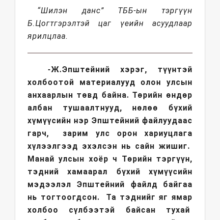
“Шилэн данс” ТББ-ын тэргүүн
Б.Цогтгэрэлтэй цаг үеийн асуудлаар
ярилцлаа.
-Ж.Эпштейний хэрэг, түүнтэй
холбоотой материалууд олон улсын
анхаарлын төвд байна. Төрийн өндөр
албан тушаалтнууд, нөлөө бүхий
хүмүүсийн нэр Эпштейний файлуудаас
гарч, зарим улс орон хариуцлага
хүлээлгээд эхэлсэн нь сайн жишиг.
Манай улсын хоёр ч Төрийн тэргүүн,
тэдний хамаарал бүхий хүмүүсийн
мэдээлэл Эпштейний файлд байгаа
нь тогтоогдсон. Та тэднийг яг ямар
холбоо сүлбээтэй байсан тухай