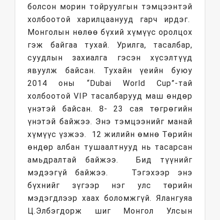
болсон морин тойруулгын тэмцээнтэй
холбоотой харилцаанууд гарч ирдэг.
Монголын нөлөө бүхий хүмүүс оролцох
гэж байгаа тухай. Урилга, тасалбар,
суудлын захиалга гэсэн хүсэлтүүд
явуулж байсан. Тухайн үеийн буюу
2014 оны “Dubai World Cup”-тай
холбоотой VIP тасалбарууд маш өндөр
үнэтэй байсан. 8- 23 сая төгрөгийн
үнэтэй байжээ. Энэ тэмцээнийг манай
хүмүүс үзжээ. 12 жилийн өмнө Төрийн
өндөр албан тушаалтнууд нь тасарсан
амьдралтай байжээ. Бид түүнийг
мэдээгүй байжээ. Тэгэхээр энэ
бүхнийг зүгээр нэг улс төрийн
мэдэгдлээр хаах боломжгүй. Ялангуяа
Ц.Элбэгдорж шиг Монгол Улсын