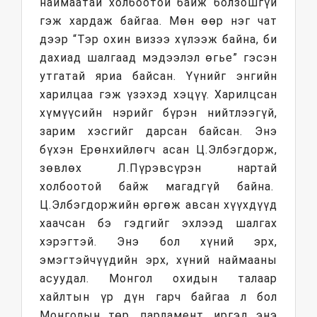
наймаатай холбоотой байж болзошгүй
гэж хардаж байгаа. Мөн өөр нэг чат
дээр “Тэр охин визээ хүлээж байна, би
дахиад шалгаад мэдээлэл өгье” гэсэн
утгатай яриа байсан. Үүнийг энгийн
харилцаа гэж үзэхэд хэцүү. Харилцсан
хүмүүсийн нэрийг бүрэн нийтлээгүй,
зарим хэсгийг дарсан байсан. Энэ
бүхэн Ерөнхийлөгч асан Ц.Элбэгдорж,
зөвлөх Л.Пүрэвсүрэн нартай
холбоотой байж магадгүй байна.
Ц.Элбэгдоржийн өргөж авсан хүүхдүүд
хаачсан бэ гэдгийг эхлээд шалгах
хэрэгтэй. Энэ бол хүний эрх,
эмэгтэйчүүдийн эрх, хүний наймааны
асуудал. Монгол охидын талаар
хайлтын үр дүн гарч байгаа л бол
Монголын төр, парламент, иргэд энэ