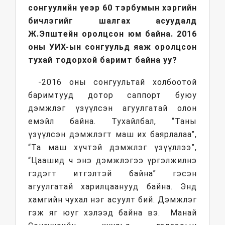
сонгуулийн үеэр 60 тэрбумын хэргийн
бичлэгийг шалгах асуудалд
Ж.Эпштейн оролцсон юм байна. 2016
оны УИХ-ын сонгуульд яаж оролцсон
тухай тодорхой баримт байна уу?
-2016 оны сонгуультай холбоотой
баримтууд дотор саппорт буюу
дэмжлэг үзүүлсэн агуулгатай олон
емэйл байна. Тухайлбал, “Таны
үзүүлсэн дэмжлэгт маш их баярлалаа”,
“Та маш хүчтэй дэмжлэг үзүүллээ”,
“Цаашид ч энэ дэмжлэгээ үргэлжилнэ
гэдэгт итгэлтэй байна” гэсэн
агуулгатай харилцаанууд байна. Энд
хамгийн чухал нэг асуулт бий. Дэмжлэг
гэж яг юуг хэлээд байна вэ. Манай