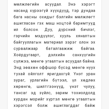
мөлжлөгийн асуудал. Энэ хэрэгт
насанд хүрээгүй хүүхдүүд, тэр дундаа
бага насны охидыг бэлгийн мөлжлөгт
ашигласан гэх маш ноцтой баримтууд
ил болсон. Дуу, дүрсний бичлэг,
гэрчийн мэдүүлэг, хууль хяналтын
байгууллагын материал зэрэг олон эх
сурвалжаар баталгаажиж байгаа.
Хоёрдугаарт, дэлхийн санхүүгийн
сүлжээ, мөнгө угаалтын асуудал байна.
Энд зөвхөн оффшор бүсэд мөнгө нуух
тухай ойлголт яригдахгүй. Үнэт уран
зураг, урлагийн бүтээл, үл хөдлөх
хөрөнгө, шилтгээнүүд, үнэт чулуу,
тансаг эд зүйлс, зарим тохиолдолд
хурдан морийг хүртэл мөнгө угаалтын
хэрэгсэл болж ашиглагддаг байж