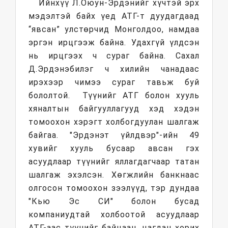
Ийнхүү Л.Оюун-Эрдэнийг хүчтэй эрх
мэдэлтэй байх үед АТГ-т дуудагдаад
“явсан” улстөрчид Монголдоо, намдаа
эргэн ирцгээж байна. Удахгүй үлдсэн
нь ирцгээх ч сураг байна. Сахал
Д.Эрдэнэбилэг ч хилийн чанадаас
ирэхээр чимээ сураг тавьж буй
бололтой. Түүнийг АТГ болон хууль
хяналтын байгууллагууд хэд хэдэн
томоохон хэрэгт холбогдуулан шалгаж
байгаа. "Эрдэнэт үйлдвэр"-ийн 49
хувийг хууль бусаар авсан гэх
асуудлаар түүнийг яллагдагчаар татан
шалгаж эхэлсэн. Хөгжлийн банкнаас
олгосон томоохон зээлүүд, тэр дундаа
"Кью Эс СИ" болон бусад
компаниудтай холбоотой асуудлаар
АТГ-аас түүнийг байцаан, цагдан хорих