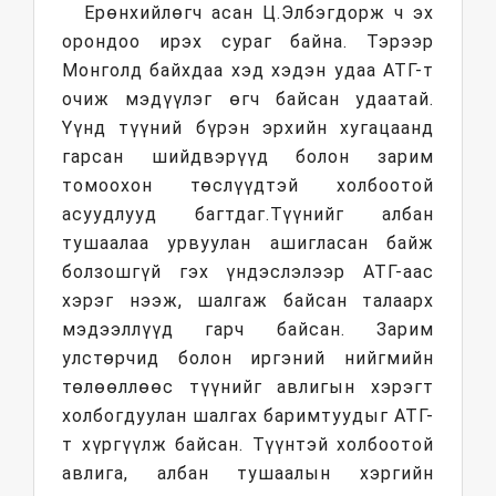
Ерөнхийлөгч асан Ц.Элбэгдорж ч эх
орондоо ирэх сураг байна. Тэрээр
Монголд байхдаа хэд хэдэн удаа АТГ-т
очиж мэдүүлэг өгч байсан удаатай.
Үүнд түүний бүрэн эрхийн хугацаанд
гарсан шийдвэрүүд болон зарим
томоохон төслүүдтэй холбоотой
асуудлууд багтдаг.Түүнийг албан
тушаалаа урвуулан ашигласан байж
болзошгүй гэх үндэслэлээр АТГ-аас
хэрэг нээж, шалгаж байсан талаарх
мэдээллүүд гарч байсан. Зарим
улстөрчид болон иргэний нийгмийн
төлөөллөөс түүнийг авлигын хэрэгт
холбогдуулан шалгах баримтуудыг АТГ-
т хүргүүлж байсан. Түүнтэй холбоотой
авлига, албан тушаалын хэргийн