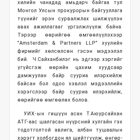
хилийн чанадад амьдарч байгаа тул
Монгол Улсын прокурорын байгууллага
түүнийг эрэн сурвалжлах шилжүүлэн
авах ажиллагааг үргэлжлүүлж байна.
Тэрээр өөрийгөө өмгөөлүүлэхээр
"Amsterdam & Partners LLP" хуулийн
фирмийг хөлсөлсөн гэсэн мэдээлэл
бий. Ч.Сайханбилэг нь эдгээр хэргийг
үгүйсгэж өөрийн цахим хуудсаар
дамжуулан байр сууриа илэрхийлж
байсан бол одоо хэвлэл мэдээллийн
хэрэгслээр байр сууриа илэрхийлж,
өөрийгөө өмгөөлөх болов.
УИХ-ын гишүүн асан Т.Аюурсайхан
АТГ-аас шалгасан нүүрсний хулгайн гэх
тодотголтой авлига, албан тушаалын
хэрэгт холбогдон ял шийтгүүлж, өнгөр­