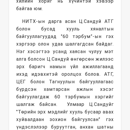
хилийн хориг нь хүчинтэй хэвээр
байгаа юм.
НИТХ-ын дарга асан Ц.Сандуй АТГ
болон бусад хууль хяналтын
байгууллагуудад "60 тэрбум”-ын гэх
хэргээр олон удаа шалгагдсан байдаг.
Нэг хэсэгтээ усанд хаясан чулуу мэт
алга болсон Ц.Сандуй өнгөрсөн жилээс
эрх баригч намын үйл ажиллагаанд
ихэд идэвхитэй оролцох болов. АТГ,
ЦЕГ болон Тагнуулын байгууллагаас
бүрдсэн хамтарсан ажлын хэсэг
байгуулагдаж 60 тэрбумын хэргийг
шалгаж байсан. Улмаар Ц.Сандуйг
"Төрийн эрх мэдлийг хууль бусаар авах
хуйвалдаан зохион байгуулсан" гэх
үндэслэлээр буруутган, анхан шатны