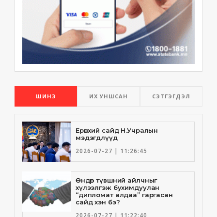
ШИНЭ
ИХ УНШСАН
СЭТГЭГДЭЛ
Ерөнхий сайд Н.Учралын
мэдэгдлүүд
2026-07-27 | 11:26:45
Өндөр түвшний айлчныг
хүлээлгэж бухимдуулан
“дипломат алдаа” гаргасан
сайд хэн бэ?
2026-07-27 | 11:22:40