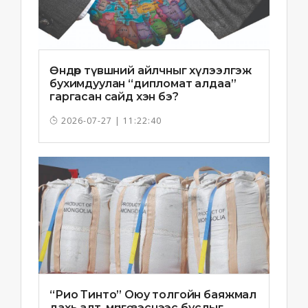
Өндөр түвшний айлчныг хүлээлгэж
бухимдуулан “дипломат алдаа”
гаргасан сайд хэн бэ?
2026-07-27 | 11:22:40
“Рио Тинто” Оюу толгойн баяжмал
дахь алт, мөнгө, зэснээс бусдыг