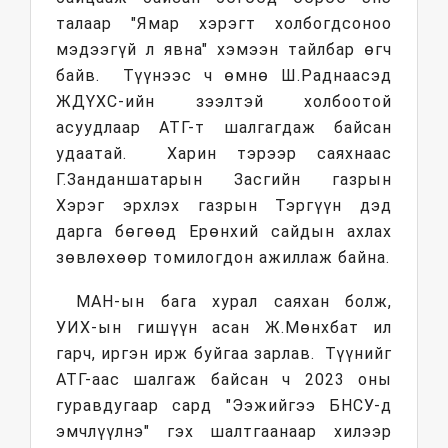
талаар "Ямар хэрэгт холбогдсоноо
мэдээгүй л явна" хэмээн тайлбар өгч
байв. Түүнээс ч өмнө Ш.Раднаасэд
ЖДҮХС-ийн зээлтэй холбоотой
асуудлаар АТГ-т шалгагдаж байсан
удаатай. Харин тэрээр саяхнаас
Г.Занданшатарын Засгийн газрын
Хэрэг эрхлэх газрын Тэргүүн дэд
дарга бөгөөд Ерөнхий сайдын ахлах
зөвлөхөөр томилогдон ажиллаж байна.
МАН-ын бага хурал саяхан болж,
УИХ-ын гишүүн асан Ж.Мөнхбат ил
гарч, иргэн ирж буйгаа зарлав. Түүнийг
АТГ-аас шалгаж байсан ч 2023 оны
гуравдугаар сард "Ээжийгээ БНСУ-д
эмчлүүлнэ" гэх шалтгаанаар хилээр