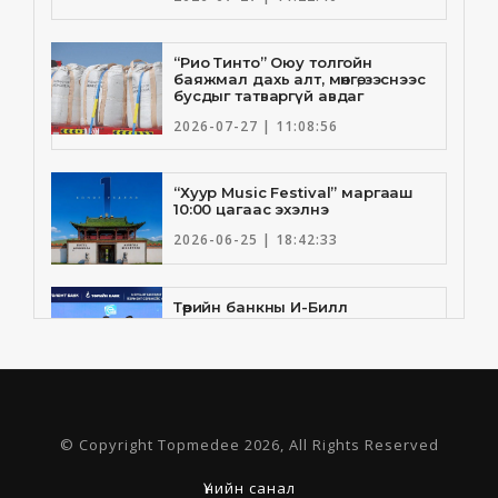
“Рио Тинто” Оюу толгойн
баяжмал дахь алт, мөнгө, зэснээс
бусдыг татваргүй авдаг
2026-07-27 | 11:08:56
“Хуур Music Festival” маргааш
10:00 цагаас эхэлнэ
2026-06-25 | 18:42:33
Төрийн банкны И-Билл
үйлчилгээнд Голомт банк
нэгдлээ
2026-06-25 | 9:33:55
Төрийн банк, Санхүү Эдийн
© Copyright Topmedee 2026, All Rights Reserved
Засгийн Их Сургууль хамтын
ажиллагааны санамж бичгээ
шинэчлэн байгууллаа
Үнийн санал