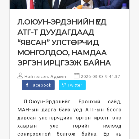
Л.ОЮУН-ЭРДЭНИЙН ҮЕД
АТГ-Т ДУУДАГДААД
“ЯВСАН” УЛСТӨРЧИД
МОНГОЛДОО, НАМДАА
ЭРГЭН ИРЦГЭЭЖ БАЙНА
Нийтэлсэн:
Админ
2026-03-03 9:44:37
Facebook
Twitter
Л.Оюун-Эрдэнийг Ерөнхий сайд,
МАН-ын дарга байх үед АТГ-ын босго
давсан улстөрчдийн эргэн ирэлт энэ
хаврын улс төрийг нэлээд
сонирхолтой болгож байна. Ер нь