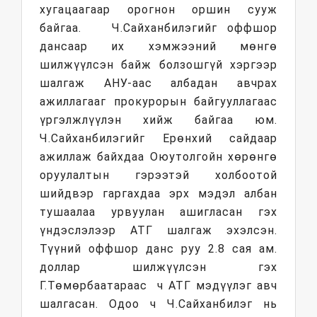
хугацаагаар орогнон оршин сууж
байгаа. Ч.Сайханбилэгийг оффшор
дансаар их хэмжээний мөнгө
шилжүүлсэн байж болзошгүй хэргээр
шалгаж АНУ-аас албадан авчрах
ажиллагааг прокурорын байгууллагаас
үргэлжлүүлэн хийж байгаа юм.
Ч.Сайханбилэгийг Ерөнхий сайдаар
ажиллаж байхдаа Оюутолгойн хөрөнгө
оруулалтын гэрээтэй холбоотой
шийдвэр гаргахдаа эрх мэдэл албан
тушаалаа урвуулан ашигласан гэх
үндэслэлээр АТГ шалгаж эхэлсэн.
Түүний оффшор данс руу 2.8 сая ам.
доллар шилжүүлсэн гэх
Г.Төмөрбаатараас ч АТГ мэдүүлэг авч
шалгасан. Одоо ч Ч.Сайханбилэг нь