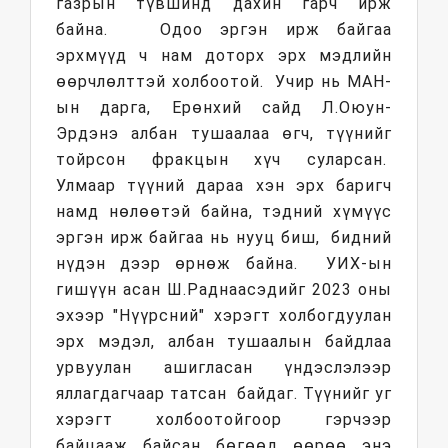
газрын түвшинд дахин гарч ирж
байна. Одоо эргэн ирж байгаа
эрхмүүд ч нам доторх эрх мэдлийн
өөрчлөлттэй холбоотой. Учир нь МАН-
ын дарга, Ерөнхий сайд Л.Оюун-
Эрдэнэ албан тушаалаа өгч, түүнийг
тойрсон фракцын хүч суларсан.
Улмаар түүний дараа хэн эрх баригч
намд нөлөөтэй байна, тэдний хүмүүс
эргэн ирж байгаа нь нууц биш, бидний
нүдэн дээр өрнөж байна. УИХ-ын
гишүүн асан Ш.Раднаасэдийг 2023 оны
эхээр "Нүүрсний" хэрэгт холбогдуулан
эрх мэдэл, албан тушаалын байдлаа
урвуулан ашигласан үндэслэлээр
яллагдагчаар татсан байдаг. Түүнийг уг
хэрэгт холбоотойгоор гэрчээр
байцааж байсан бөгөөд өөрөө энэ