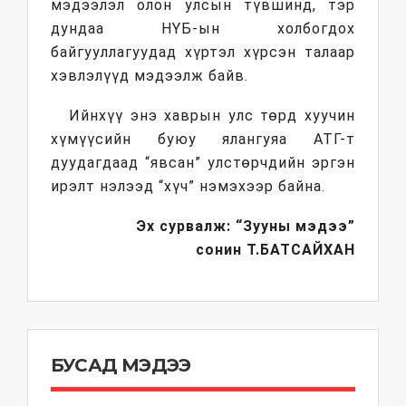
мэдээлэл олон улсын түвшинд, тэр
дундаа НҮБ-ын холбогдох
байгууллагуудад хүртэл хүрсэн талаар
хэвлэлүүд мэдээлж байв.
Ийнхүү энэ хаврын улс төрд хуучин
хүмүүсийн буюу ялангуяа АТГ-т
дуудагдаад “явсан” улстөрчдийн эргэн
ирэлт нэлээд “хүч” нэмэхээр байна.
Эх сурвалж: “Зууны мэдээ”
сонин
Т.БАТСАЙХАН
БУСАД МЭДЭЭ