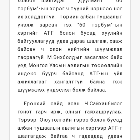
холбон шалгадаг. Дуулиант "60
тэрбум"-ын хэрэг ч түүний нэрнээс нэг
их холддоггүй. Төрийн албан тушаалыг
үнэлж зарсан гэх "60 тэрбум"-ын
хэргийг АТГ болон бусад хуулийн
байгууллагууд удаа дараа шалгаж, хааж
байсан ч олон нийтийн шүүмжлэл
тасраагүй. М.Энхболдыг засаглаж байх
үед Монгол Улсын авлигын төсөөллийн
индекс буурч байсанд АТГ-ын үйл
ажиллагааг хангалтгүй байна гэж
шүүмжлэх үндэслэл болж байлаа.
Ерөнхий сайд асан Ч.Сайханбилэг
гэнэт гарч ирж, олныг гайхашруулав.
Тэрээр Оюутолгойн гэрээ болон бусад
албан тушаалын авлигын хэргээр АТГ-т
шалгагдаж байгаа ч гадаадад удаан