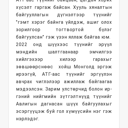
хүсэлт гаргаж байсан. Хууль хяналтын
байгууллагын дүгнэлтээр түүнийг
"гэмт хэрэг байнга үйлдэж, ашиг олох
зорилгоор тогтвортой бүлэг
байгуулсан" гэж үзэн яллаж байгаа юм.
2022 онд шүүхээс түүнийг эрүүл
мэндийн шалтгаанаар эмчилгээ
хийлгэхээр хилээр гарахыг
зөвшөөрснөөс хойш Монголд эргэж
ирээгүй, АТГ-аас түүнийг эргүүлэн
авчрах чиглэлээр ажиллаж байгаагаа
мэ­дээл­сэн. Зарим улстөрчид болон ир­
гэний нийгмийн зүтгэлтнүүд түүнийг
Авлигын дагнасан шүүх байгуулахыг
эсэргүүцэж буй гол хүмүүсийн нэг гэж
нэрлэдэг.