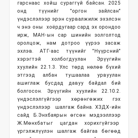
гарснаас хойш сураггүй байсан. 2025
онд түүнийг "оргон зайлсан"
үндэслэлээр эрэн сурвалжилж эхэлсэн
ч энэ оны хоёрдугаар сард эх орондоо
ирж, МАН-ын сар шинийн золголтод
оролцож, нам дотроо үүрээ засаж
эхлэв. АТГ-аас түүнийг "Нүүрсний"
хэрэгтэй холбогдуулан Эрүүгийн
хуулийн 22.1.3. Улс төрд нөлөө бүхий
этгээд албан тушаалаа урвуулан
ашиглаж бусдад давуу байдал бий
болгосон. Эрүүгийн хуулийн 22.10.2.
үндэслэлгүйгээр хөрөнгөжих гэх
үндэслэлээр шалгаж байна. ХЗДХ-ийн
сайд Б.Энхбаярын өгсөн мэдээллээр
Ж.Мөнхбатыг цагдан хорихгүйгээр
үргэлжлүүлэн шалгаж байгаа бөгөөд