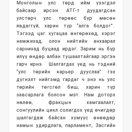
Монголын улс төрд ийм үзэгдэл
байсаар ирсэн. АТГ-т дуудагдсан
улстөрч улс төрөөс бүр мөсөн
явдаггүй, харин түр “алга болдог”.
Тэгээд цаг хугацаа өнгөрөхөд, хэрэг
намжихад, олон нийтийн анхаарал
сарнихад буцаад ирдэг. Зарим нь бүр
илүү өндөр албан тушаалтайгаар эргэн
гарч ирнэ. Шалгагдах үед нь тэдний
“улс төрийн карьер дууслаа” гэх
дүгнэлт нийгэмд гардаг ч энэ нь улс
төрийн төгсгөл биш, харин түр
завсарлага болсон мэт. Нам доторх
нөлөө, фракцын хамгаалалт,
сонгуулийн цикл солигдох үед өчигдөр
шалгагдаж байсан хүмүүс өнөөдөр
намын удирдлага, парламент, Засгийн