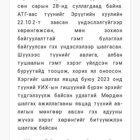
сөн сарын 28-нд суллагдаад байна.
АТГ-аас түүнийг Эрүүгийн хуулийн
22.10.2-т заасан үндэслэлгүйгээр
хөрөнгөжсөн, мөн зохион
байгуулалттай гэмт бү­лэг­лэл
байгуулсан гэх үндэслэлээр шалгасан.
Шүүхээс түүнийг авлига, албан
тушаалын гэмт хэрэг үйлдсэн гэм
буруутайд тооцож, хорих ял оноосон.
Хэргийг шалгах явцад буюу 2023 онд
түүний УИХ-ын гишүүний бүрэн эрхийг
түд­гэлзүүлж байсан удаатай. Мөрдөн
шал­гах ажиллагааны явцад түүний ав­
лигын мөнгөөр авсан гэх адууны
жүчээ зэрэг хөрөнгийг битүүмжлэн
шалгаж байсан.