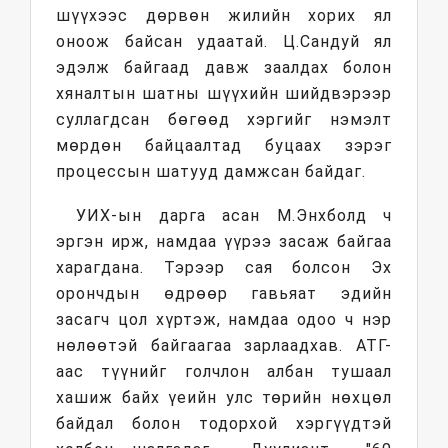
шүүхээс дөрвөн жилийн хорих ял
оноож байсан удаатай. Ц.Сандуй ял
эдэлж байгаад давж заалдах болон
хяналтын шатны шүүхийн шийдвэрээр
суллагдсан бөгөөд хэргийг нэмэлт
мөрдөн байцаалтад буцаах зэрэг
процессын шатууд дамжсан байдаг.
УИХ-ын дарга асан М.Энхболд ч
эргэн ирж, намдаа үүрээ засаж байгаа
харагдана. Тэрээр сая болсон Эх
орончдын өдрөөр гавьяат эдийн
засагч цол хүртэж, намдаа одоо ч нэр
нөлөөтэй байгаагаа зарлаадхав. АТГ-
аас түүнийг голчлон албан тушаал
хашиж байх үеийн улс төрийн нөхцөл
байдал болон тодорхой хэргүүдтэй