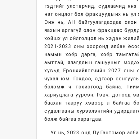
гэдгийг улстөрчид, судлаачид янз
нэг онцлог бол фракцуудынх нь үл 
Энэ нь, АН байгуулагдахдаа олон
яахын аргагүй олон фракцаас бүрд
хойшх үл ойлголцол нь хэдэн жилий
2021-2023 оны хооронд албан ёсоо
намын хоёр дарга, хоёр тамгата
амттай, ялагдлын гашууныг мэдэх
хувьд Ерөнхийлөгчийн 2027 оны 
чухал юм. Гэхдээ, эдгээр сонгуул
боломж ч тохиогоод байна. Тий
хариуцлага үүрсэн. Гэвч, дотоод э
баахан тааруу хэвээр л байгаа б
судалгааны хүрээлэнгийн удирдлаг
болж байгаа харагдав.
Уг нь, 2023 онд Лу.Гантөмөр алб