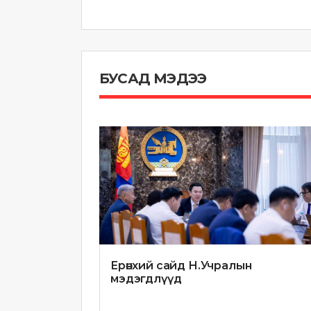
БУСАД МЭДЭЭ
Ерөнхий сайд Н.Учралын
мэдэгдлүүд