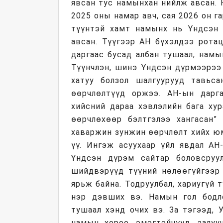
явсан тус намынхан нийлж авсан.
2025 оны намар авч, сая 2026 он г
түүнтэй хамт намынх нь Үндсэн 
авсан. Түүгээр АН бүхэлдээ рота
даргаас бусад албан тушаал, нам
Түүнчлэн, шинэ Үндсэн дүрмээрээ
хатуу болзол шалгуурууд тавьс
өөрчлөлтүүд оржээ. АН-ын дарг
хийсний дараа хэвлэлийн бага ху
өөрчлөхөөр бэлтгэлээ хангасан”
хаваржин зунжин өөрчлөлт хийх юм
үү. Ингэж асуухаар үйл явдал АН
Үндсэн дүрэм сайтар боловсруу
шийдвэрүүд түүний нөлөөгүйгээр 
ярьж байна. Тодруулбал, хариугүй 
нэр дэвших вэ. Намын гол бодло
тушаал хэнд очих вэ. За тэгээд, 
намын хороо, эмэгтэйчүүд, залуу