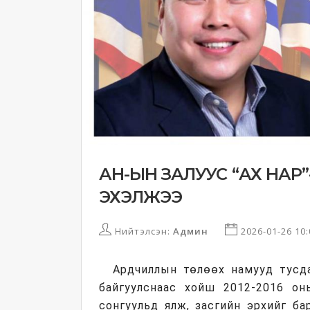
АН-ЫН ЗАЛУУС “АХ НАР”-Т
ЭХЭЛЖЭЭ
Нийтэлсэн:
Админ
2026-01-26 10
Ардчиллын төлөөх намууд тусда
байгуулснаас хойш 2012-2016 он
сонгуульд ялж, засгийн эрхийг ба