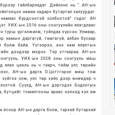
 бүрээр тайлбарладаг. Дийлэнх нь “…АН-ын
ойлголцол намаа задарч бутартал халуурдаг.
 намаас бүрдсэнтэй холбоотой” гэдэг. АН
дэг. УИХ-ын 2016 оны сонгуулийн ялагдлаас
н турш үргэлжилж, туйлдаа хүрсэн. Улмаар,
р намын даргагүй, тамгагүй, албан бусаар
й болж байв. Үүгээрээ, энэ нам ялалтын
ийн дээдээр мэднэ. Тэр утгаараа, АН-ын
сонгууль, УИХ-ын 2028 оны сонгууль маш
ьд ялах цикль нь ч таарч, тийм улс төрийн
мээс, АН-ын дарга О.Цогтгэрэл маш том
в зүйгээ олж, улс төр хийх дээр өнөөдөр ч
ололтой. Сүүлд, АН-ын дэргэдэх Бодлогын
а, бүтцийг томилгооны араас нэлээд хэл ам
ан ёсоор АН-ын дарга болж, тархай бутархай