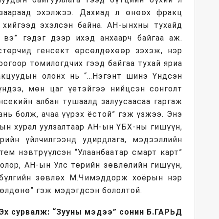
нзаараад эхэлжээ. Дахиад л өнөөх фракц
т хийгээд эхэлсэн байна. АН-ынхны тухайд
 вэ” гэдэг дээр ихэд анхаарч байгаа аж.
стөрчид генсект өрсөлдөхөөр зэхэж, нэр
роогоор томилогдчих гээд байгаа тухай яриа
акцуудын олонх нь “…Нэгэнт шинэ Үндсэн
ндээ, мөн цаг үетэйгээ нийцсэн сонголт
енсекийн албан тушаалд залуусаасаа гаргаж
ань болж, ачаа үүрэх ёстой” гэж үзжээ. Энэ
ын хурал уулзалтаар АН-ын ҮБХ-ны гишүүн,
рийн үйлчилгээнд удирдлага, мэдээллийн
тем нэвтрүүлсэн “Улаанбаатар смарт карт”
болор, АН-ын Улс төрийн зөвлөлийн гишүүн,
бүлгийн зөвлөх М.Чимэддорж хоёрын нэр
сөлдөнө” гэж мэдэгдсэн бололтой.
Эх сурвалж: “Зууны мэдээ” сонин
Б.ГАРЬД