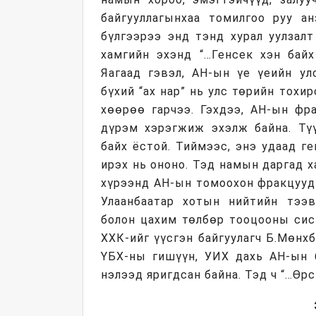
байгууллагынхаа томилгоо руу а
бүлгээрээ энд тэнд хурал уулзал
хамгийн эхэнд “…Генсек хэн байх
Яагаад гэвэл, АН-ын үе үеийн ул
бүхий “ах нар” нь улс төрийн тохи
хөөрөө гарчээ. Гэхдээ, АН-ын фр
дүрэм хэрэгжиж эхэлж байна. Түү
байх ёстой. Тиймээс, энэ удаад г
ирэх нь ононо. Тэд намын даргад х
хүрээнд АН-ын томоохон фракцууд
Улаанбаатар хотын нийтийн тээв
болон цахим төлбөр тооцооны сис
ХХК-ийг үүсгэн байгуулагч Б.Мөнх
ҮБХ-ны гишүүн, УИХ дахь АН-ын 
нэлээд яригдсан байна. Тэд ч “…Өр