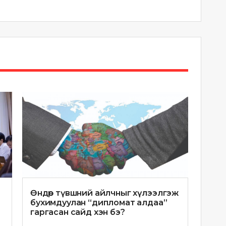
Өндөр түвшний айлчныг хүлээлгэж
бухимдуулан “дипломат алдаа”
гаргасан сайд хэн бэ?