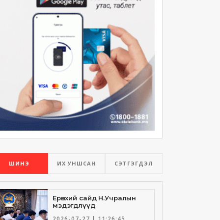
ШИНЭ
ИХ УНШСАН
СЭТГЭГДЭЛ
Ерөнхий сайд Н.Учралын
мэдэгдлүүд
2026-07-27 | 11:26:45