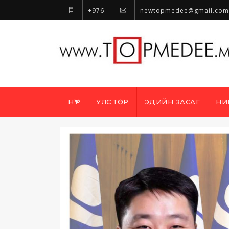
+976
newtopmedee@gmail.com
НҮҮР
УЛС ТӨР
ЭДИЙН ЗАСАГ
НИ