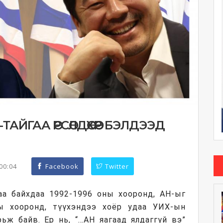
АЙГАА ӨРСӨЛДӨХӨӨР БЭЛДЭЭД
:00:04
Facebook
Twitter
а байхдаа 1992-1996 оны хооронд, АН-ыг
ы хооронд, түүхэндээ хоёр удаа УИХ-ын
рьж байв. Ер нь, “…АН яагаад ялдаггүй вэ”