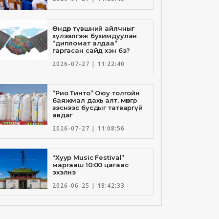
Өндөр түвшний айлчныг
хүлээлгэж бухимдуулан
“дипломат алдаа”
гаргасан сайд хэн бэ?
2026-07-27 | 11:22:40
“Рио Тинто” Оюу толгойн
баяжмал дахь алт, мөнгө,
зэснээс бусдыг татваргүй
авдаг
2026-07-27 | 11:08:56
“Хуур Music Festival”
маргааш 10:00 цагаас
эхэлнэ
2026-06-25 | 18:42:33
Төрийн банкны И-Билл