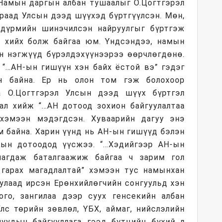
 Намын даргын албан тушаалыг О.Цогтгэрэл
араад Улсын дээд шүүхэд бүртгүүлсэн. Мөн,
дүрмийн шинэчилсэн найруулгыг бүртгэж
ц хийх болж байгаа юм. Үндсэндээ, намын
ын нэгжүүд бүрэлдэхүүнээрээ өөрчлөгдөнө.
 “…АН-ын гишүүн хэн байх ёстой вэ” гэдэг
ан байна. Ер нь олон том гэж болохоор
а О.Цогтгэрэл Улсын дээд шүүх бүртгэл
рал хийж “…АН дотоод зохион байгуулалтаа
 хэмээн мэдэгдсэн. Хуваарийн дагуу энэ
 байна. Харин үүнд нь АН-ын гишүүд бэлэн
-ын дотоодод үүсжээ. “…Хэдийгээр АН-ын
лагдаж баталгаажиж байгаа ч зарим гол
гарах магадлалтай” хэмээн тус намынхан
тулаад ирсэн Ерөнхийлөгчийн сонгуульд хэн
го, зангилаа дээр суух генсекийн албан
Улс төрийн зөвлөл, ҮБХ, аймаг, нийслэлийн
чуудын байгууллага гээд бүтцийн бүхий л