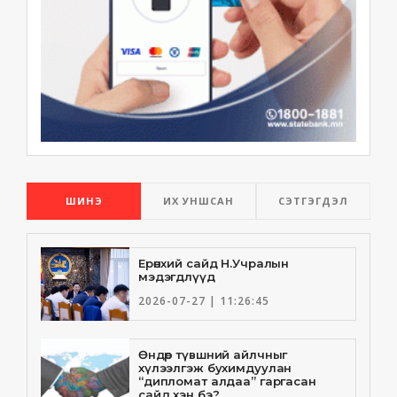
ШИНЭ
ИХ УНШСАН
СЭТГЭГДЭЛ
Ерөнхий сайд Н.Учралын
мэдэгдлүүд
2026-07-27 | 11:26:45
Өндөр түвшний айлчныг
хүлээлгэж бухимдуулан
“дипломат алдаа” гаргасан
сайд хэн бэ?