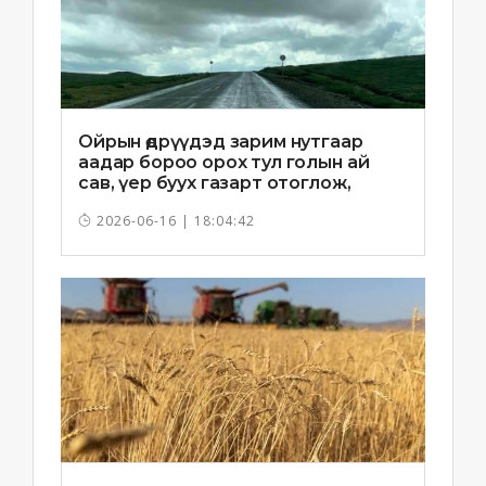
Ойрын өдрүүдэд зарим нутгаар
аадар бороо орох тул голын ай
сав, үер буух газарт отоглож,
хоноглохгүй байхыг зөвлөв
2026-06-16 | 18:04:42