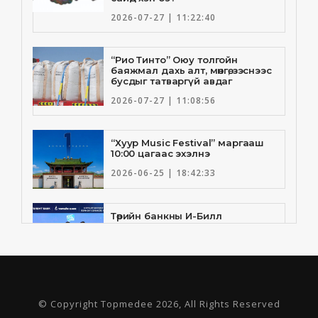
2026-07-27 | 11:22:40
“Рио Тинто” Оюу толгойн
баяжмал дахь алт, мөнгө, зэснээс
бусдыг татваргүй авдаг
2026-07-27 | 11:08:56
“Хуур Music Festival” маргааш
10:00 цагаас эхэлнэ
2026-06-25 | 18:42:33
Төрийн банкны И-Билл
үйлчилгээнд Голомт банк
нэгдлээ
2026-06-25 | 9:33:55
Төрийн банк, Санхүү Эдийн
© Copyright Topmedee 2026, All Rights Reserved
Засгийн Их Сургууль хамтын