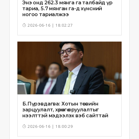
Энэ онд 262.3 мянга га талбайд үр
тариа, 5.7 мянган га-д хүнсний
ногоо тариалжээ
2026-06-16 | 18:02:27
Б.Пүрэвдагва: Хотын төсвийн
зарцуулалт, хөрөнгө оруулалтыг
нээлттэй мэдээлэх вэб сайттай
болно
2026-06-16 | 18:00:29