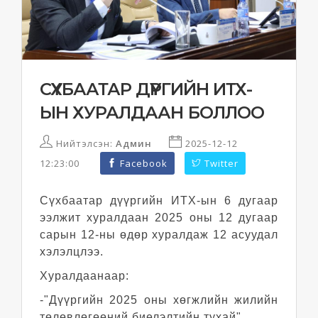
СҮХБААТАР ДҮҮРГИЙН ИТХ-
ЫН ХУРАЛДААН БОЛЛОО
Нийтэлсэн:
Админ
2025-12-12
12:23:00
Facebook
Twitter
Сүхбаатар дүүргийн ИТХ-ын 6 дугаар
ээлжит хуралдаан 2025 оны 12 дугаар
сарын 12-ны өдөр хуралдаж 12 асуудал
хэлэлцлээ.
Хуралдаанаар:
-"Дүүргийн 2025 оны хөгжлийн жилийн
төлөвлөгөөний биелэлтийн тухай"