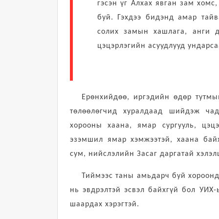
гэсэн үг Алхах явган зам хомс
буй. Гэхдээ бидэнд амар тай
солих замын хашлага, анги дү
цэцэрлэгийн асуудлууд ундарсаа
Ерөнхийдөө, иргэдийн өдөр тутмы
төлөөлөгчид хуралдаад шийдэж чад
хорооны хаана, ямар сургууль, цэц
эзэмшил ямар хэмжээтэй, хаана байх
сум, нийслэлийн Засаг даргатай хэлэл
Тиймээс таны амьдарч буй хороонд 
нь эвдрэлтэй эсвэл байхгүй бол УИХ-
шаардах хэрэгтэй.