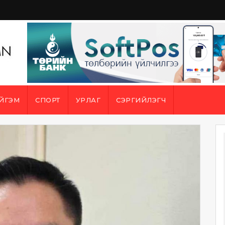
ЙГЭМ
СПОРТ
УРЛАГ
СЭРГИЙЛЭГЧ