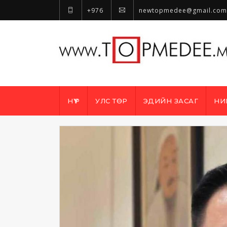
+976
newtopmedee@gmail.com
НҮҮР
УЛС ТӨР
ЭДИЙН ЗАСАГ
НИ