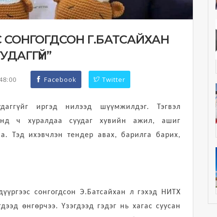
ЭС СОНГОГДСОН Г.БАТСАЙХАН
УДАГГҮЙ”
:48:00
Facebook
Twitter
даггүйг иргэд нилээд шүүмжилдэг. Тэгвэл
унд ч хуралдаа суудаг хувийн ажил, ашиг
а. Тэд ихэвчлэн тендер авах, барилга барих,
дүүргээс сонгогдсон Э.Батсайхан л гэхэд НИТХ
дээд өнгөрчээ. Үзэгдээд гэдэг нь хагас суусан