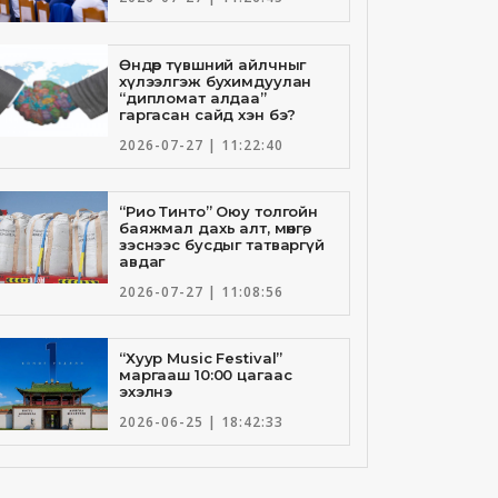
Өндөр түвшний айлчныг
хүлээлгэж бухимдуулан
“дипломат алдаа”
гаргасан сайд хэн бэ?
2026-07-27 | 11:22:40
“Рио Тинто” Оюу толгойн
баяжмал дахь алт, мөнгө,
зэснээс бусдыг татваргүй
авдаг
2026-07-27 | 11:08:56
“Хуур Music Festival”
маргааш 10:00 цагаас
эхэлнэ
2026-06-25 | 18:42:33
Төрийн банкны И-Билл