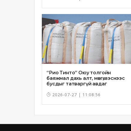
“Рио Тинто” Оюу толгойн
баяжмал дахь алт, мөнгө, зэснээс
бусдыг татваргүй авдаг
2026-07-27 | 11:08:56