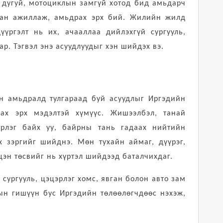
, дугуй, мотоциклын замгүй хотод бид амьдарч
ван ажиллаж, амьдрах эрх бий. Жилийн жилд
үргэлт нь их, ачааллаа дийлэхгүй сургууль,
р. Тэгвэл энэ асуудлуудыг хэн шийдэх вэ.
н амьдралд тулгараад буй асуудлыг Иргэдийн
ах эрх мэдэлтэй хүмүүс. Жишээлбэл, танай
эрлэг байх уу, байрны тань гадаах нийтийн
 зэргийг шийднэ. Мөн тухайн аймаг, дүүрэг,
цэн төсвийг нь хүртэл шийдээд баталчихдаг.
сургууль, цэцэрлэг хомс, явган болон авто зам
ын гишүүн бус Иргэдийн төлөөлөгчдөөс нэхэж,