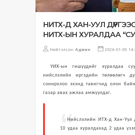
НИТХ-Д ХАН-УУЛ ДҮҮРГЭ
НИТХ-ЫН ХУРАЛДАА “СУ
Нийтэлсэн:
Админ
2026-01-05 14
УИХ-ын гишүүдийг хуралдаа суу
нийслэлийн иргэдийн төлөөлөгч д
сонирхлоо эхэнд тавигчид олон байн
газар авах ажлаа амжуулдаг.
Нийслэлийн ИТХ-д Хан-Уул 
10 удаа хуралдахад 2 удаа үзэг