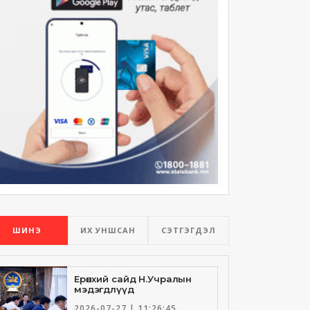
ШИНЭ
ИХ УНШСАН
СЭТГЭГДЭЛ
Ерөнхий сайд Н.Учралын
мэдэгдлүүд
2026-07-27 | 11:26:45