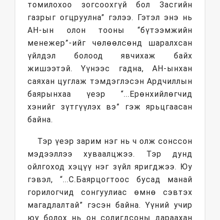
томилохоо зогсоохгүй бол Засгийн
газрыг огцруулна” гэлээ. Гэтэл энэ нь
АН-ын олон тооны “бүтээмжийн
менежер”-ийг чөлөөлсөнд шаралхсан
үйлдэл болоод явчихаж байх
жишээтэй. Үүнээс гадна, АН-ынхан
саяхан цуглаж тэмдэглэсэн Ардчиллын
баярынхаа үеэр “...Ерөнхийлөгчид
хэнийг зүтгүүлэх вэ” гэж ярьцгаасан
байна.
Тэр үеэр зарим нэг нь ч олж сонссон
мэдээллээ хуваалцжээ. Тэр дунд
ойлгоход хэцүү нэг зүйл яригджээ. Юу
гэвэл, “...С.Баярцогтоос бусад манай
горилогчид сонгуулиас өмнө сэвтэх
магадлалтай” гэсэн байна. Үүний учир
юу болох нь он солигдсоны дараахан