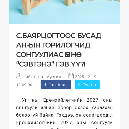
С.БАЯРЦОГТООС БУСАД
АН-ЫН ГОРИЛОГЧИД
СОНГУУЛИАС ӨМНӨ
“СЭВТЭНЭ” ГЭВ ҮҮ?!
Нийтэлсэн:
Админ
2025-12-19
12:09:00
Facebook
Twitter
Уг нь, Ерөнхийлөгчийн 2027 оны
сонгууль албан ёсоор эхлэх хараахан
болоогүй байна. Гэхдээ, он солигдоод л
Ерөнхийлөгчийн 2027 оны сонгууль