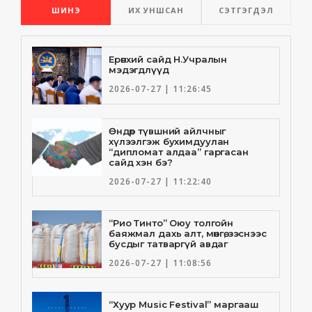
ШИНЭ
ИХ УНШСАН
СЭТГЭГДЭЛ
Ерөнхий сайд Н.Учралын
мэдэгдлүүд
2026-07-27 | 11:26:45
Өндөр түвшний айлчныг
хүлээлгэж бухимдуулан
“дипломат алдаа” гаргасан
сайд хэн бэ?
2026-07-27 | 11:22:40
“Рио Тинто” Оюу толгойн
баяжмал дахь алт, мөнгө, зэснээс
бусдыг татваргүй авдаг
2026-07-27 | 11:08:56
“Хуур Music Festival” маргааш