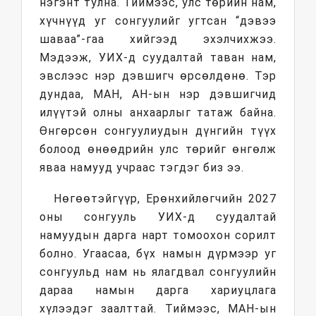
нэгэнт тулна. Тиймээс, улс төрийн нам,
хүчнүүд уг сонгуулийг угтсан “дэвээ
шаваа”-гаа хийгээд эхэлчихжээ.
Мэдээж, УИХ-д суудалтай таван нам,
эвслээс нэр дэвшигч өрсөлдөнө. Тэр
дундаа, МАН, АН-ын нэр дэвшигчид
илүүтэй олны анхаарлыг татаж байна.
Өнгөрсөн сонгуулиудын дүнгийн түүх
болоод өнөөдрийн улс төрийг өнгөлж
яваа намууд учраас тэгдэг биз ээ.
Нөгөөтэйгүүр, Ерөнхийлөгчийн 2027
оны сонгууль УИХ-д суудалтай
намуудын дарга нарт томоохон сорилт
болно. Угаасаа, бүх намын дүрмээр уг
сонгуульд нам нь ялагдвал сонгуулийн
дараа намын дарга хариуцлага
хүлээдэг заалттай. Тиймээс, МАН-ын