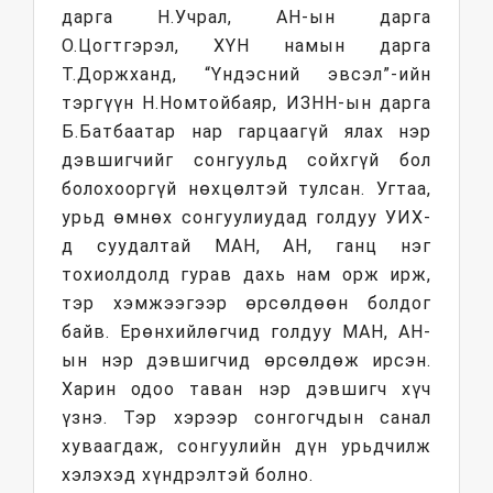
дарга Н.Учрал, АН-ын дарга
О.Цогтгэрэл, ХҮН намын дарга
Т.Доржханд, “Үндэсний эвсэл”-ийн
тэргүүн Н.Номтойбаяр, ИЗНН-ын дарга
Б.Батбаатар нар гарцаагүй ялах нэр
дэвшигчийг сонгуульд сойхгүй бол
болохооргүй нөхцөлтэй тулсан. Угтаа,
урьд өмнөх сонгуулиудад голдуу УИХ-
д суудалтай МАН, АН, ганц нэг
тохиолдолд гурав дахь нам орж ирж,
тэр хэмжээгээр өрсөлдөөн болдог
байв. Ерөнхийлөгчид голдуу МАН, АН-
ын нэр дэвшигчид өрсөлдөж ирсэн.
Харин одоо таван нэр дэвшигч хүч
үзнэ. Тэр хэрээр сонгогчдын санал
хуваагдаж, сонгуулийн дүн урьдчилж
хэлэхэд хүндрэлтэй болно.