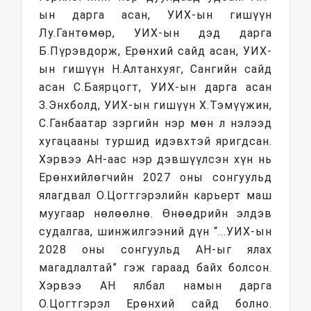
ын дарга асан, УИХ-ын гишүүн
Лу.Гантөмөр, УИХ-ын дэд дарга
Б.Пүрэвдорж, Ерөнхий сайд асан, УИХ-
ын гишүүн Н.Алтанхуяг, Сангийн сайд
асан С.Баярцогт, УИХ-ын дарга асан
З.Энхболд, УИХ-ын гишүүн Х.Тэмүүжин,
С.Ганбаатар зэргийн нэр мөн л нэлээд
хугацааны туршид идэвхтэй яригдсан.
Хэрвээ АН-аас нэр дэвшүүлсэн хүн нь
Ерөнхийлөгчийн 2027 оны сонгуульд
ялагдвал О.Цогтгэрэлийн карьерт маш
муугаар нөлөөлнө. Өнөөдрийн элдэв
судалгаа, шинжилгээний дүн “...УИХ-ын
2028 оны сонгуульд АН-ыг ялах
магадлалтай” гэж гараад байх болсон.
Хэрвээ АН ялбал намын дарга
О.Цогтгэрэл Ерөнхий сайд болно.