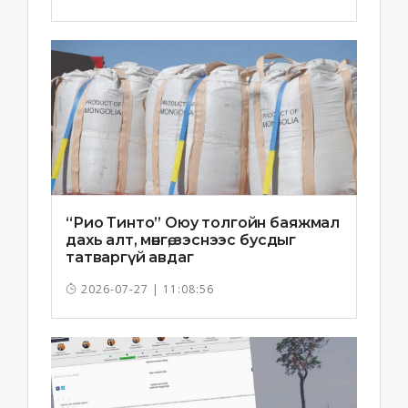
“Рио Тинто” Оюу толгойн баяжмал
дахь алт, мөнгө, зэснээс бусдыг
татваргүй авдаг
2026-07-27 | 11:08:56