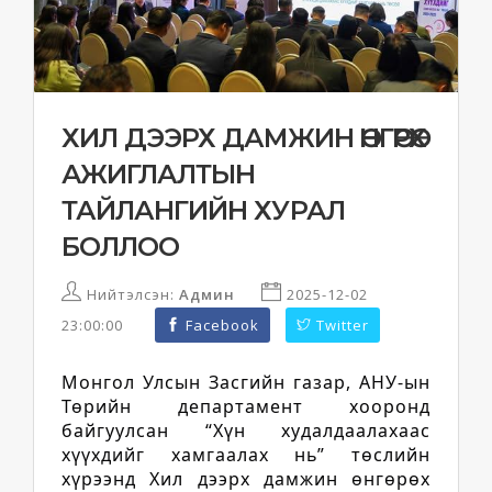
ХИЛ ДЭЭРХ ДАМЖИН ӨНГӨРӨХ
АЖИГЛАЛТЫН
ТАЙЛАНГИЙН ХУРАЛ
БОЛЛОО
Нийтэлсэн:
Админ
2025-12-02
23:00:00
Facebook
Twitter
Монгол Улсын Засгийн газар, АНУ-ын
Төрийн департамент хооронд
байгуулсан “Хүн худалдаалахаас
хүүхдийг хамгаалах нь” төслийн
хүрээнд Хил дээрх дамжин өнгөрөх