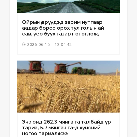
Ойрын өдрүүдэд зарим нутгаар
аадар бороо орох тул голын ай
сав, үер буух газарт отоглож,
хоноглохгүй байхыг зөвлөв
2026-06-16 | 18:04:42
Энэ онд 262.3 мянга га талбайд үр
тариа, 5.7 мянган га-д хүнсний
ногоо тариалжээ