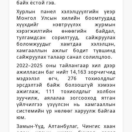
байх ёстой гэв.
Хурлын панел хэлэлцүүлгийн үеэр
Монгол Улсын хилийн боомтуудад
хүүхдийг нэвтрүүлэх журмын
хэрэгжилтийн өнөөгийн байдал,
тулгамдсан сорилтууд, сайжруулах
боломжуудыг хамтдаа хэлэлцэн,
хамгааллын ажлыг бодит түвшинд
сайжруулах талаар санал солилцлоо.
2022–2025 оны тайлангаар хил дээр
ажилласан баг нийт 14,163 зорчигчид
мэдээлэл өгч, 276 тохиолдлыг
эрсдэлтэй байж болзошгүй хэмээн
ажиглаж, 111 тохиолдлыг холбон
зуучилж, аялалаа зогсооход ятган
үйлчилгээ үзүүлсэн нь хамгааллын
системийн үр нөлөөг харуулж байгаа
юм.
Замын-Үүд, Алтанбулаг, Чингис хаан