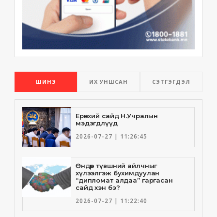
ШИНЭ
ИХ УНШСАН
СЭТГЭГДЭЛ
Ерөнхий сайд Н.Учралын
мэдэгдлүүд
2026-07-27 | 11:26:45
Өндөр түвшний айлчныг
хүлээлгэж бухимдуулан
“дипломат алдаа” гаргасан
сайд хэн бэ?
2026-07-27 | 11:22:40