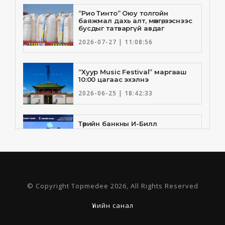
“Рио Тинто” Оюу толгойн
баяжмал дахь алт, мөнгө, зэснээс
бусдыг татваргүй авдаг
2026-07-27 | 11:08:56
“Хуур Music Festival” маргааш
10:00 цагаас эхэлнэ
2026-06-25 | 18:42:33
Төрийн банкны И-Билл
үйлчилгээнд Голомт банк
нэгдлээ
2026-06-25 | 9:33:55
Төрийн банк, Санхүү Эдийн
© Copyright Topmedee 2026, All Rights Reserved
Засгийн Их Сургууль хамтын
ажиллагааны санамж бичгээ
шинэчлэн байгууллаа
Үнийн санал
2026-06-23 | 16:30:21