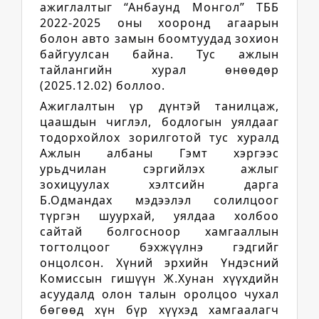
ажиглалтыг “Анбаунд Монгол” ТББ
2022-2025 оны хооронд агаарын
болон авто замын боомтуудад зохион
байгуулсан байна. Тус ажлын
тайлангийн хурал өнөөдөр
(2025.12.02) боллоо.
Ажиглалтын үр дүнтэй танилцаж,
цаашдын чиглэл, бодлогын уялдааг
тодорхойлох зорилготой тус хуралд
Ажлын албаны Гэмт хэргээс
урьдчилан сэргийлэх ажлыг
зохицуулах хэлтсийн дарга
Б.Одмандах мэдээлэл солилцоог
түргэн шуурхай, уялдаа холбоо
сайтай болгосноор хамгааллын
тогтолцоог бэхжүүлнэ гэдгийг
онцолсон. Хүний эрхийн Үндэсний
Комиссын гишүүн Ж.Хунан хүүхдийн
асуудалд олон талын оролцоо чухал
бөгөөд хүн бүр хүүхэд хамгаалагч