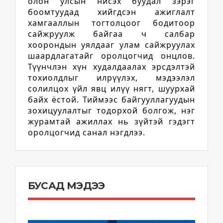
олон улсын нисэх буудал зэрэг
боомтуудад хийгдсэн ажиглалт
хамгааллын тогтолцоог бодитоор
сайжруулж байгаа ч салбар
хоорондын уялдааг улам сайжруулах
шаардлагатайг оролцогчид онцлов.
Түүнчлэн хүн худалдаалах эрсдэлтэй
тохиолдлыг илрүүлэх, мэдээлэл
солилцох үйл явц илүү нягт, шуурхай
байх ёстой. Тиймээс байгууллагуудын
зохицуулалтыг тодорхой болгож, нэг
журамтай ажиллах нь зүйтэй гэдэгт
оролцогчид санал нэгдлээ.
БУСАД МЭДЭЭ