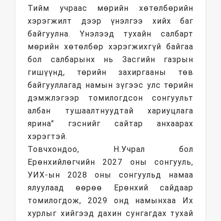
Тийм учраас мөрийн хөтөлбөрийн
хэрэгжилт дээр үнэлгээ хийх баг
байгуулна. Үнэлээд тухайн салбарт
мөрийн хөтөлбөр хэрэгжихгүй байгаа
бол салбарынх нь Засгийн газрын
гишүүнд, төрийн захиргааны төв
байгууллагад намын зүгээс улс төрийн
дэмжлэгээр томилогдсон сонгуульт
албан тушаалтнуудтай хариуцлага
ярина” гэснийг сайтар анхаарах
хэрэгтэй.
Товчхондоо, Н.Учрал бол
Ерөнхийлөгчийн 2027 оны сонгууль,
УИХ-ын 2028 оны сонгуульд намаа
ялуулаад өөрөө Ерөнхий сайдаар
томилогдож, 2029 онд намынхаа Их
хурлыг хийгээд дахин сунгагдах тухай