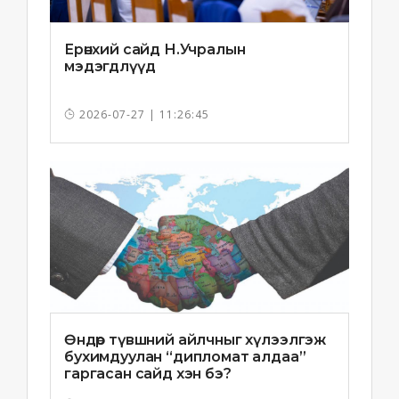
Ерөнхий сайд Н.Учралын
мэдэгдлүүд
2026-07-27 | 11:26:45
Өндөр түвшний айлчныг хүлээлгэж
бухимдуулан “дипломат алдаа”
гаргасан сайд хэн бэ?