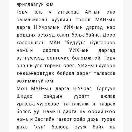
яригдаагүй юм.
Гэвч, аль ч утгаараа АН-ын энэ
санаачилсан хуулийн төсөл МАН-ын
дарга Н.Учралын УИХ-ын даргад нэр
дэвших эсэхэд хаалт болж байна. Дээр
хэлсэнчлэн МАН “бүдүүн” бүлгээрээ
намын даргаа УИХ-ын даргад
зүтгүүлээд сонгочих боломжтой. Гэвч
энэ нь улс төрийн соёл, УИХ-ын хүлээн
зөвшөөрөгдөх байдал зэрэг талаасаа
зохимжгүй юм.
Мөн МАН-ын дарга Н.Учрал Тэргүүн
Шадар сайдын үүрэгт ажлаа
үргэлжлүүлэхээс татгалзаж л таарах
болов уу. Намын дарга нь өөрийнхөө
намын Засгийн газарт хоёр дахь, гурав
дахь “хүн” болоод сууж байх нь