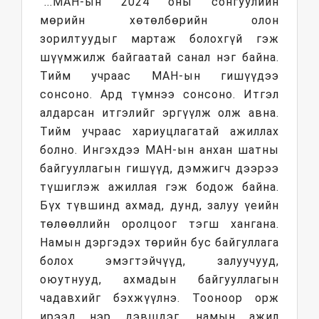
“...МАН-ын 2024 оны сонгуулийн
мөрийн хөтөлбөрийн олон
зорилтуудыг мартаж болохгүй гэж
шүүмжилж байгаатай санал нэг байна.
Тийм учраас МАН-ын гишүүдээ
сонсоно. Ард түмнээ сонсоно. Итгэл
алдарсан итгэлийг эргүүлж олж авна.
Тийм учраас хариуцлагатай ажиллах
болно. Ингэхдээ МАН-ын анхан шатны
байгууллагын гишүүд, дэмжигч дээрээ
түшиглэж ажиллая гэж бодож байна.
Бүх түвшинд ахмад, дунд, залуу үеийн
төлөөллийн оролцоог тэгш хангана.
Намын дэргэдэх төрийн бус байгуллага
болох эмэгтэйчүүд, залуучууд,
оюутнууд, ахмадын байгууллагын
чадавхийг бэхжүүлнэ. Тооноор орж
ирээд нэр дэвшдэг, намын ажил