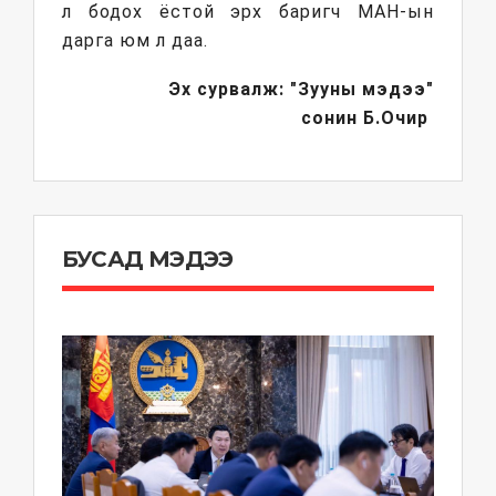
л бодох ёстой эрх баригч МАН-ын
дарга юм л даа.
Эх сурвалж: "Зууны мэдээ"
сонин
Б.Очир
БУСАД МЭДЭЭ