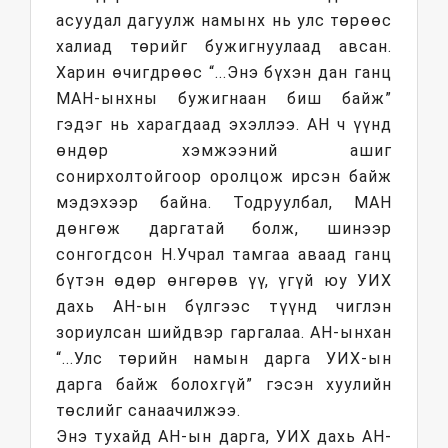
асуудал дагуулж намынх нь улс төрөөс
халиад төрийг бужигнуулаад авсан.
Харин өчигдрөөс “...Энэ бүхэн дан ганц
МАН-ынхны бужигнаан биш байж”
гэдэг нь харагдаад эхэллээ. АН ч үүнд
өндөр хэмжээний ашиг
сонирхолтойгоор оролцож ирсэн байж
мэдэхээр байна. Тодруулбал, МАН
дөнгөж даргатай болж, шинээр
сонгогдсон Н.Учрал тамгаа аваад ганц
бүтэн өдөр өнгөрөв үү, үгүй юу УИХ
дахь АН-ын бүлгээс түүнд чиглэн
зориулсан шийдвэр гаргалаа. АН-ынхан
“...Улс төрийн намын дарга УИХ-ын
дарга байж болохгүй” гэсэн хуулийн
төслийг санаачилжээ.
Энэ тухайд АН-ын дарга, УИХ дахь АН-