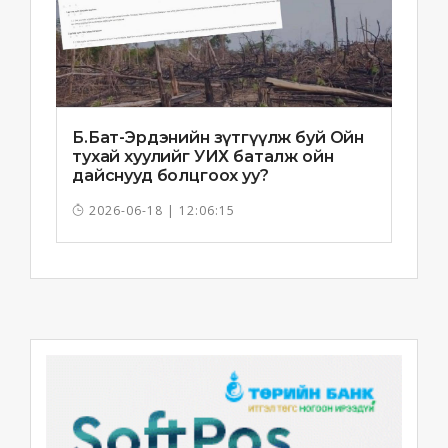
Б.Бат-Эрдэнийн зүтгүүлж буй Ойн
тухай хуулийг УИХ баталж ойн
дайснууд болцгоох уу?
2026-06-18 | 12:06:15