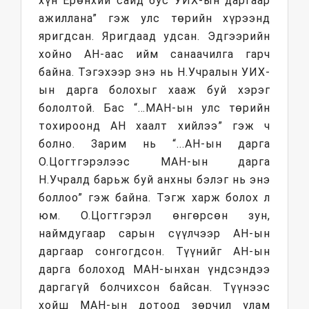
хүн Ерөнхий сайд бус УИХ-ын даргаар
ажиллана” гэж улс төрийн хүрээнд
яригдсан. Яригдаад удсан. Эдгээрийн
хойно АН-аас ийм санаачилга гарч
байна. Тэгэхээр энэ нь Н.Учралын УИХ-
ын дарга болохыг хааж буй хэрэг
бололтой. Бас “…МАН-ын улс төрийн
тохироонд АН хаалт хийлээ” гэж ч
болно. Зарим нь “...АН-ын дарга
О.Цогтгэрэлээс МАН-ын дарга
Н.Учралд барьж буй анхны бэлэг нь энэ
боллоо” гэж байна. Тэгж харж болох л
юм. О.Цогтгэрэл өнгөрсөн зун,
наймдугаар сарын сүүлчээр АН-ын
даргаар сонгогдсон. Түүнийг АН-ын
дарга болоход МАН-ынхан үндсэндээ
даргагүй болчихсон байсан. Түүнээс
хойш МАН-ын дотоод зөрчил улам