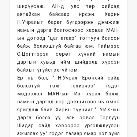
ширүүсэж, АН-д улс төр хийхэд
аятайхан байсаар ирсэн. Харин
Н.Учралыг бараг бүгдээрээ дэмжиж
намын дарга болгосноос харвал МАН-
ын дотоод “цаг агаар” тогтуун болсон
байж болзошгүй байгаа юм. Тиймээс
О.Цогтгэрэл сөрөг хүчний намын
даргын хувьд ийм шийдэлд хүрсэн
байхыг үгүйсгэхгүй юм.
Ер нь бол, “…Н.Учрал Ерөнхий сайд
болохгүй гэж тохирчээ” гэдэг
мэдээлэл МАН-ын Их хурал болж,
намын даргад нэр дэвшихээс нь өмнө
яригдаж байв. Харин түүнийг “…УИХ-ын
дарга болох уу, аль эсвэл Тэргүүн
Шадар сайд хэвээрээ үргэлжлүүлэн
ажиллах уу” гэдэг талаар ямар нэг зүйл