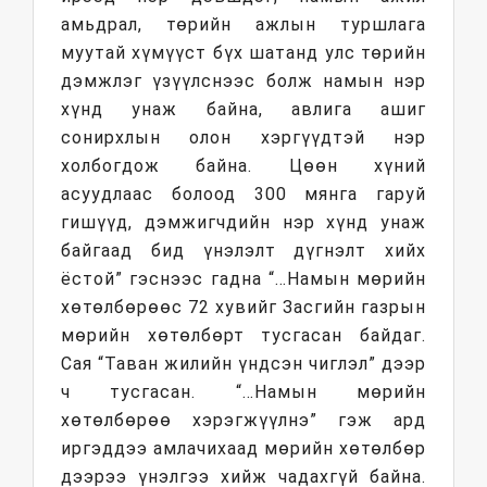
амьдрал, төрийн ажлын туршлага
муутай хүмүүст бүх шатанд улс төрийн
дэмжлэг үзүүлснээс болж намын нэр
хүнд унаж байна, авлига ашиг
сонирхлын олон хэргүүдтэй нэр
холбогдож байна. Цөөн хүний
асуудлаас болоод 300 мянга гаруй
гишүүд, дэмжигчдийн нэр хүнд унаж
байгаад бид үнэлэлт дүгнэлт хийх
ёстой” гэснээс гадна “…Намын мөрийн
хөтөлбөрөөс 72 хувийг Засгийн газрын
мөрийн хөтөлбөрт тусгасан байдаг.
Сая “Таван жилийн үндсэн чиглэл” дээр
ч тусгасан. “…Намын мөрийн
хөтөлбөрөө хэрэгжүүлнэ” гэж ард
иргэддээ амлачихаад мөрийн хөтөлбөр
дээрээ үнэлгээ хийж чадахгүй байна.