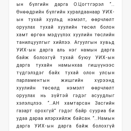
ын бүлгийн дарга О.Цогтгэрэл “…
Өнөөдрийн бүлгийн хуралдаанаар УИХ-
ын тухай хуульд нэмэлт, өөрчлөлт
оруулах тухай хуулийн төсөл болон
хамт өргөн мэдүүлэх хуулийн төслийн
танилцуулгыг хийлээ. Агуулгын хувьд
УИХ-ын дарга аль нэг намын дарга
байж болохгүй тухай буюу УИХ-ын
дарга тухайн намынхаа гишүүнээс
түдгэлздэг байх тухай олон улсын
парламентын жишгийн хүрээнд
хуулийн төсөлд нэмэлт өөрчлөлт
оруулах нь зүйтэй гэдэг асуудлыг
хэлэлцлээ. “…АН хамтарсан Засгийн
газарт орохгүй” гэдэг байр сууриа би
удаа дараа илэрхийлж байсан. “…Намын
дарга УИХ-ын дарга байж болохгүй