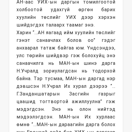
АН-аас УИХ-ын даргын томилгоотой
холбоотой удахгүй өргөн барих
хуулийн төслийг УИХ дээр хэрхэн
шийдэгдэх талаарх таамаг энэ.
Харин “…АН яагаад ийм хуулийн төслийг
гэнэт санаачлах болов оо” гэдэг
анхаарал татаж байгаа юм. Үндсэндээ,
улс төрийн шийдвэр гэж болохуйц энэ
санаачилга нь МАН-ын шинэ дарга
Н.Учралд зориулагдсан нь тодорхой
байна. Тэр тусмаа, МАН-ын даргад нэр
дэвшсэн Н.Учрал Их хурал дээрээ “…
Г.Занданшатарын Засгийн газрыг
цаашид тогтвортой ажиллуулна” гэж
мэдэгдсэн. Энэ нь олон нийтэд
мэдээлэгдсэн. МАН-ын Их хурлаас
өмнө “…МАН-ын дараагийн дарга болох