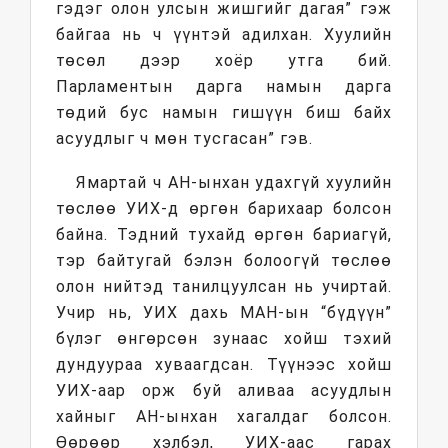
гэдэг олон улсын жишгийг дагая” гэж
байгаа нь ч үүнтэй адилхан. Хуулийн
төсөл дээр хоёр утга бий.
Парламентын дарга намын дарга
төдий бус намын гишүүн биш байх
асуудлыг ч мөн тусгасан” гэв.
Ямартай ч АН-ынхан удахгүй хуулийн
төслөө УИХ-д өргөн барихаар болсон
байна. Тэдний тухайд өргөн бариагүй,
тэр байтугай бэлэн болоогүй төслөө
олон нийтэд танилцуулсан нь учиртай.
Учир нь, УИХ дахь МАН-ын “бүдүүн”
бүлэг өнгөрсөн зунаас хойш тэхий
дундуураа хуваагдсан. Түүнээс хойш
УИХ-аар орж буй аливаа асуудлын
хайныг АН-ынхан хагалдаг болсон.
Өөрөөр хэлбэл, УИХ-аас гарах