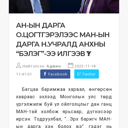
АН-ЫН ДАРГА
О.ЦОГТГЭРЭЛЭЭС МАН-ЫН
ДАРГА Н.УЧРАЛД АНХНЫ
“БЭЛЭГ”-ЭЭ ИЛГЭЭВ ҮҮ?
Нийтэлсэн:
Админ
2025-11-18
11:41:01
Facebook
Twitter
Багцаа баримжаа харвал, өнгөрсөн
хавраас эхлээд Монголын улс төрд
үргэлжилж буй үл ойлголцлыг дан ганц
МАН-тай холбож ярьсаар, дүгнэсээр
ирсэн. Тодруулбал, “...Эрх баригч МАН-
ын дарга хэн болох вэ” гэдэг нь