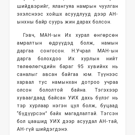
шийдвэрийг, ялангуяа намрын чуулган
эхэлснээс хойшх асуудлууд дээр АН-
ынхны байр суурь жин дарах болсон.
Гэвч, МАН-ын Их хурал өнгөрсөн
амралтын өдрүүдэд болж, намын
даргаа сонгосон. Н.Учрал МАН-ын
дарга болохдоо Их хурлын нийт
төлөөлөгчдийн бараг 95 хувийнх нь
саналыг авсан байгаа юм. Түүнээс
харвал тус намынхан дотроо учраа
олсон бололтой байна. Тэгэхээр
хуваагдаад байсан УИХ дахь бүлэг нь
тэр хурлаар нэгэн цул болж, буцаад
“бүдүүрсэн” байх магадлалтай. Тэгсэн
бол цаашид УИХ дээр асуудал АН-тай,
АН-гүй шийдэгдэнэ.