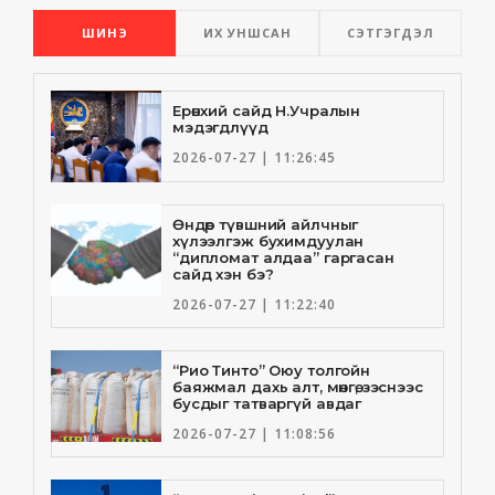
ШИНЭ
ИХ УНШСАН
СЭТГЭГДЭЛ
Ерөнхий сайд Н.Учралын
мэдэгдлүүд
2026-07-27 | 11:26:45
Өндөр түвшний айлчныг
хүлээлгэж бухимдуулан
“дипломат алдаа” гаргасан
сайд хэн бэ?
2026-07-27 | 11:22:40
“Рио Тинто” Оюу толгойн
баяжмал дахь алт, мөнгө, зэснээс
бусдыг татваргүй авдаг
2026-07-27 | 11:08:56