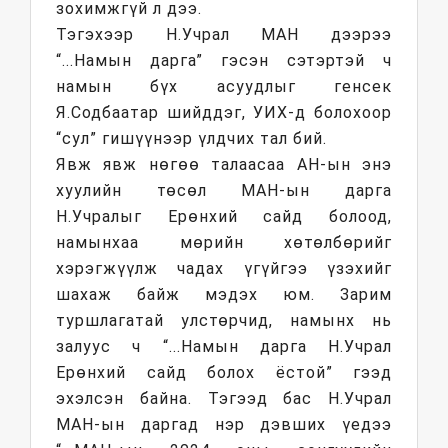
зохимжгүй л дээ.
Тэгэхээр Н.Учрал МАН дээрээ
“...Намын дарга” гэсэн сэтэртэй ч
намын бүх асуудлыг генсек
Я.Содбаатар шийддэг, УИХ-д болохоор
“сул” гишүүнээр үлдчих тал бий.
Явж явж нөгөө талаасаа АН-ын энэ
хуулийн төсөл МАН-ын дарга
Н.Учралыг Ерөнхий сайд болоод,
намынхаа мөрийн хөтөлбөрийг
хэрэгжүүлж чадах үгүйгээ үзэхийг
шахаж байж мэдэх юм. Зарим
туршлагатай улстөрчид, намынх нь
залуус ч “...Намын дарга Н.Учрал
Ерөнхий сайд болох ёстой” гээд
эхэлсэн байна. Тэгээд бас Н.Учрал
МАН-ын даргад нэр дэвших үедээ