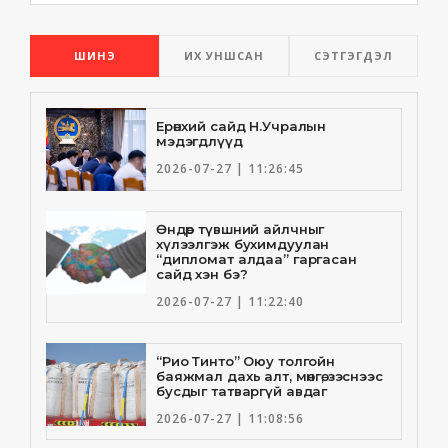
ШИНЭ
ИХ УНШСАН
СЭТГЭГДЭЛ
Ерөнхий сайд Н.Учралын
мэдэгдлүүд
2026-07-27 | 11:26:45
Өндөр түвшний айлчныг
хүлээлгэж бухимдуулан
“дипломат алдаа” гаргасан
сайд хэн бэ?
2026-07-27 | 11:22:40
“Рио Тинто” Оюу толгойн
баяжмал дахь алт, мөнгө, зэснээс
бусдыг татваргүй авдаг
2026-07-27 | 11:08:56