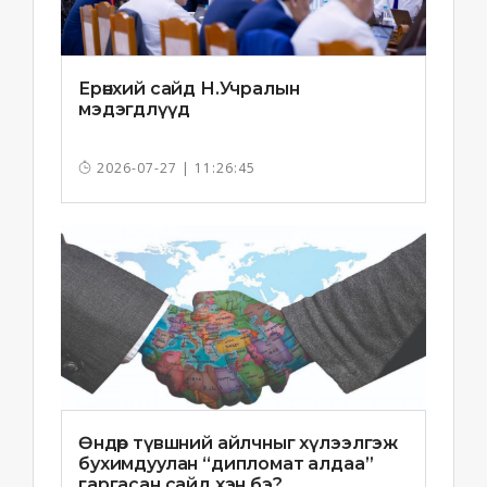
Ерөнхий сайд Н.Учралын
мэдэгдлүүд
2026-07-27 | 11:26:45
Өндөр түвшний айлчныг хүлээлгэж
бухимдуулан “дипломат алдаа”
гаргасан сайд хэн бэ?