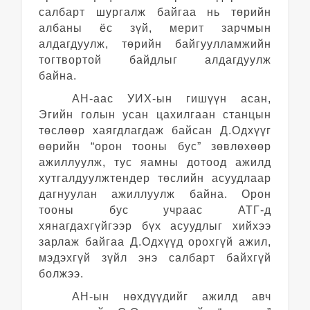
салбарт шургалж байгаа нь төрийн
албаны ёс зүй, мерит зарчмын
алдагдуулж, төрийн байгуулламжийн
тогтвортой байдлыг алдагдуулж
байна.
АН-аас УИХ-ын гишүүн асан,
Эгийн голын усан цахилгаан станцын
төслөөр хаягдлагдаж байсан Д.Одхүүг
өөрийн “орон тооны бус” зөвлөхөөр
ажиллуулж, тус яамны дотоод ажилд
хутгалдуулжтендер төслийн асуудлаар
дагнуулан ажиллуулж байна. Орон
тооны бус учраас АТГ-д
хянагдахгүйгээр бүх асуудлыг хийхээ
зарлаж байгаа Д.Одхүүд орохгүй ажил,
мэдэхгүй зүйл энэ салбарт байхгүй
болжээ.
АН-ын нөхдүүдийг ажилд авч