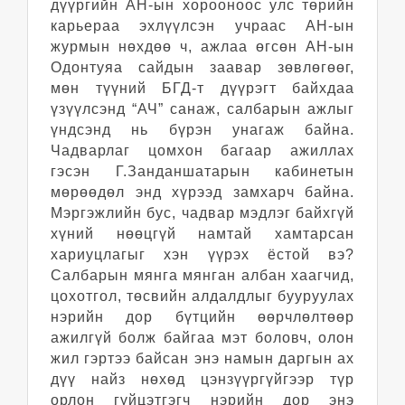
дүүргийн АН-ын хорооноос улс төрийн
карьераа эхлүүлсэн учраас АН-ын
журмын нөхдөө ч, ажлаа өгсөн АН-ын
Одонтуяа сайдын заавар зөвлөгөөг,
мөн түүний БГД-т дүүрэгт байхдаа
үзүүлсэнд “АЧ” санаж, салбарын ажлыг
үндсэнд нь бүрэн унагаж байна.
Чадварлаг цомхон багаар ажиллах
гэсэн Г.Занданшатарын кабинетын
мөрөөдөл энд хүрээд замхарч байна.
Мэргэжлийн бус, чадвар мэдлэг байхгүй
хүний нөөцгүй намтай хамтарсан
хариуцлагыг хэн үүрэх ёстой вэ?
Салбарын мянга мянган албан хаагчид,
цохотгол, төсвийн алдалдлыг бууруулах
нэрийн дор бүтцийн өөрчлөлтөөр
ажилгүй болж байгаа мэт боловч, олон
жил гэртээ байсан энэ намын даргын ах
дүү найз нөхөд цэнзүүргүйгээр түр
орлон гүйцэтгэгч нэрийн дор энэ