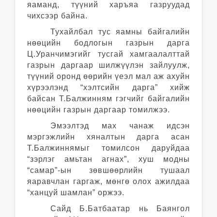
яаманд, түүний харъяа газруудад
чихсээр байна.
Тухайлбал тус яамны байгалийн
нөөцийн бодлогын газрын дарга
Ц.Уранчимэгийг тусгай хамгаалалттай
газрын даргаар шилжүүлэн зайлуулж,
түүний оронд өөрийн үеэл мал аж ахуйн
хүрээлэнд “хэлтсийн дарга” хийж
байсан Т.Балжинням гэгчийг байгалийн
нөөцийн газрын даргаар томилжээ.
Эмээлтэд мах чанаж идсэн
мэргэжлийн хяналтын дарга асан
Т.Балжиннямыг томилсон даруйдаа
“зэрлэг амьтан агнах”, хуш модны
“самар”-ын зөвшөөрлийн тушаал
яаравчлан гаргаж, мөнгө олох ажилдаа
“ханцуй шамлан” оржээ.
Сайд Б.Батбаатар нь Баянгол