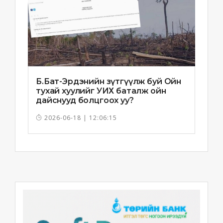
Б.Бат-Эрдэнийн зүтгүүлж буй Ойн
тухай хуулийг УИХ баталж ойн
дайснууд болцгоох уу?
2026-06-18 | 12:06:15