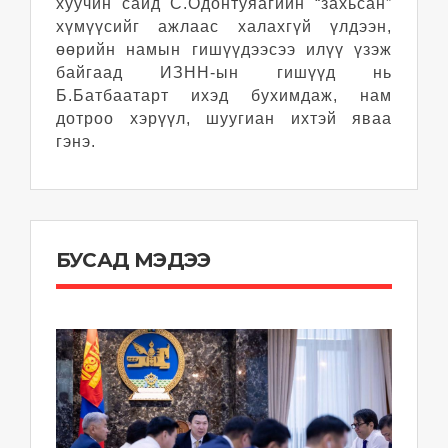
хуучин сайд С.Одонтуяагийн “захьсан”
хүмүүсийг ажлаас халахгүй үлдээн,
өөрийн намын гишүүдээсээ илүү үзэж
байгаад ИЗНН-ын гишүүд нь
Б.Батбаатарт ихэд бухимдаж, нам
дотроо хэрүүл, шуугиан ихтэй яваа
гэнэ.
БУСАД МЭДЭЭ