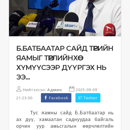
Б.БАТБААТАР САЙД ТӨРИЙН
ЯАМЫГ ТӨРЛИЙНХӨӨ
ХҮМҮҮСЭЭР ДҮҮРГЭХ НЬ
ЭЭ...
Нийтэлсэн:
Админ
2025-09-09
21:23:00
Facebook
Twitter
Тус яамны сайд Б.Батбаатар нь
ах дүү, хамаатан саднуудаа байгаль
орчин уур амьсгалын өөрчлөлтийн