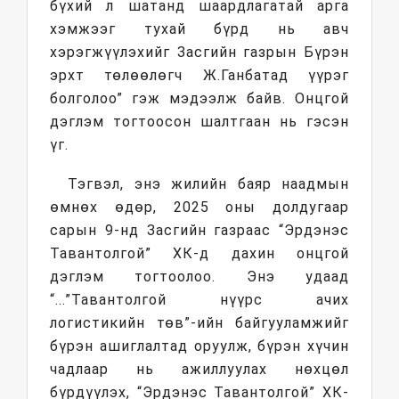
бүхий л шатанд шаардлагатай арга
хэмжээг тухай бүрд нь авч
хэрэгжүүлэхийг Засгийн газрын Бүрэн
эрхт төлөөлөгч Ж.Ганбатад үүрэг
болголоо” гэж мэдээлж байв. Онцгой
дэглэм тогтоосон шалтгаан нь гэсэн
үг.
Тэгвэл, энэ жилийн баяр наадмын
өмнөх өдөр, 2025 оны долдугаар
сарын 9-нд Засгийн газраас “Эрдэнэс
Тавантолгой” ХК-д дахин онцгой
дэглэм тогтоолоо. Энэ удаад
“...”Тавантолгой нүүрс ачих
логистикийн төв”-ийн байгууламжийг
бүрэн ашиглалтад оруулж, бүрэн хүчин
чадлаар нь ажиллуулах нөхцөл
бүрдүүлэх, “Эрдэнэс Тавантолгой” ХК-