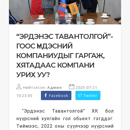
“ЭРДЭНЭС ТАВАНТОЛГОЙ”-
ГООС ҮНДЭСНИЙ
КОМПАНИУДЫГ ГАРГАЖ,
ХЯТАДААС КОМПАНИ
УРИХ УУ?
Нийтэлсэн:
Админ
2025-07-21
10:23:05
Facebook
Twitter
“Эрдэнэс Тавантолгой” ХК бол
нүүрсний хулгайн гол обьект гэгддэг.
Тиймээс, 2022 оны сүүлчээр нүүрсний