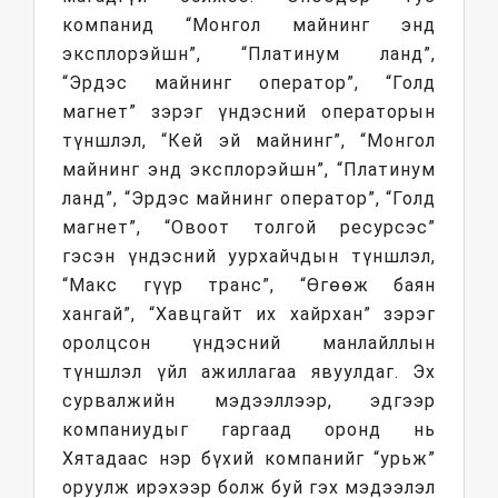
компанид “Монгол майнинг энд
эксплорэйшн”, “Платинум ланд”,
“Эрдэс майнинг оператор”, “Голд
магнет” зэрэг үндэсний операторын
түншлэл, “Кей эй майнинг”, “Монгол
майнинг энд эксплорэйшн”, “Платинум
ланд”, “Эрдэс майнинг оператор”, “Голд
магнет”, “Овоот толгой ресурсэс”
гэсэн үндэсний уурхайчдын түншлэл,
“Макс гүүр транс”, “Өгөөж баян
хангай”, “Хавцгайт их хайрхан” зэрэг
оролцсон үндэсний манлайллын
түншлэл үйл ажиллагаа явуулдаг. Эх
сурвалжийн мэдээллээр, эдгээр
компаниудыг гаргаад оронд нь
Хятадаас нэр бүхий компанийг “урьж”
оруулж ирэхээр болж буй гэх мэдээлэл