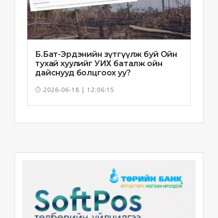
Б.Бат-Эрдэнийн зүтгүүлж буй Ойн
тухай хуулийг УИХ баталж ойн
дайснууд болцгоох уу?
2026-06-18 | 12:06:15