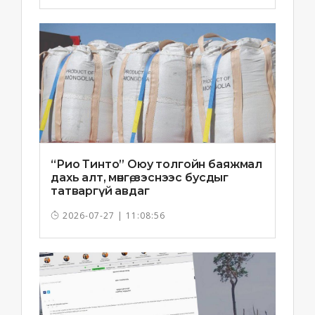
“Рио Тинто” Оюу толгойн баяжмал
дахь алт, мөнгө, зэснээс бусдыг
татваргүй авдаг
2026-07-27 | 11:08:56