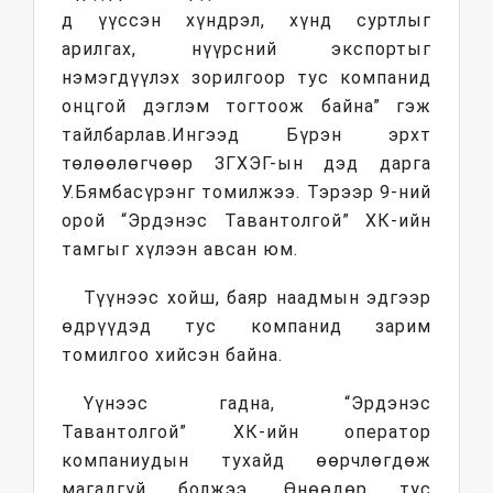
д үүссэн хүндрэл, хүнд суртлыг
арилгах, нүүрсний экспортыг
нэмэгдүүлэх зорилгоор тус компанид
онцгой дэглэм тогтоож байна” гэж
тайлбарлав.Ингээд Бүрэн эрхт
төлөөлөгчөөр ЗГХЭГ-ын дэд дарга
У.Бямбасүрэнг томилжээ. Тэрээр 9-ний
орой “Эрдэнэс Тавантолгой” ХК-ийн
тамгыг хүлээн авсан юм.
Түүнээс хойш, баяр наадмын эдгээр
өдрүүдэд тус компанид зарим
томилгоо хийсэн байна.
Үүнээс гадна, “Эрдэнэс
Тавантолгой” ХК-ийн оператор
компаниудын тухайд өөрчлөгдөж
магадгүй болжээ. Өнөөдөр тус