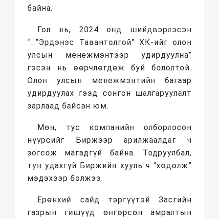
байна.
Гол нь, 2024 онд шийдвэрлэсэн
“...“Эрдэнэс Тавантолгой” ХК-ийг олон
улсын менежмэнтээр удирдуулна”
гэсэн нь өөрчлөгдөж буй бололтой.
Олон улсын менежмэнтийн багаар
удирдуулах гээд сонгон шалгаруулалт
зарлаад байсан юм.
Мөн, тус компанийн олборлосон
нүүрсийг Биржээр арилжаалдаг ч
зогсож магадгүй байна. Тодруулбал,
тун удахгүй Биржийн хууль ч “хөдөлж”
мэдэхээр болжээ.
Ерөнхий сайд тэргүүтэй Засгийн
газрын гишүүд өнгөрсөн амралтын