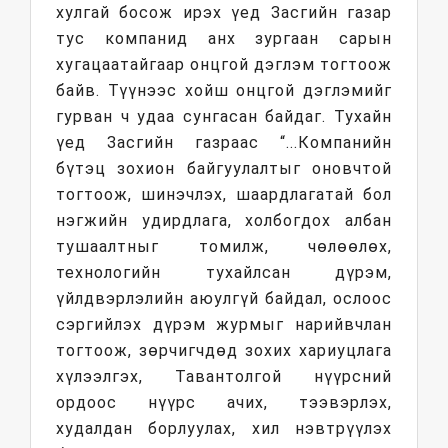
хулгай босож ирэх үед Засгийн газар
тус компанид анх зургаан сарын
хугацаатайгаар онцгой дэглэм тогтоож
байв. Түүнээс хойш онцгой дэглэмийг
гурван ч удаа сунгасан байдаг. Тухайн
үед Засгийн газраас “...Компанийн
бүтэц зохион байгуулалтыг оновчтой
тогтоож, шинэчлэх, шаардлагатай бол
нэгжийн удирдлага, холбогдох албан
тушаалтныг томилж, чөлөөлөх,
технологийн тухайлсан дүрэм,
үйлдвэрлэлийн аюулгүй байдал, ослоос
сэргийлэх дүрэм журмыг нарийвчлан
тогтоож, зөрчигчдөд зохих хариуцлага
хүлээлгэх, Тавантолгой нүүрсний
ордоос нүүрс ачих, тээвэрлэх,
худалдан борлуулах, хил нэвтрүүлэх