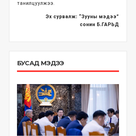
танилцуулжээ.
Эх сурвалж: “Зууны мэдээ”
сонин
Б.ГАРЬД
БУСАД МЭДЭЭ