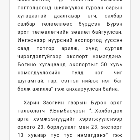
тогтолцоонд шилжүүлэх гурван сарын
хугацаатай даалгавар өгч, салбар
салбар төлөөллөөс бүрдсэн Бүрэн
эрхт төлөөлөгчийн зөвлөл байгуулсан.
Ингэснээр нүүрсний экспортод үүссэн
саад тотгор арилж, хүнд суртал
чирэгдэлгүйгээр экспорт нэмэгдэнэ.
Богино хугацаанд экспортыг 50 хувь
нэмэгдүүлэхийн тулд нэг чиг
шугамтай, гар, сэтгэл нийлж нэг баг
болж ажилла” гэж анхааруулсан байна.
Харин Засгийн газрын Бүрэн эрхт
төлөөлөгч У.Бямбасүрэн “...Холбогдох
арга хэмжээнүүдийг хэрэгжүүлснээр
орлого 23, борлуулалт мөн 23, экспорт
13 хувиар тус тус нэмэгдэнэ” гэж