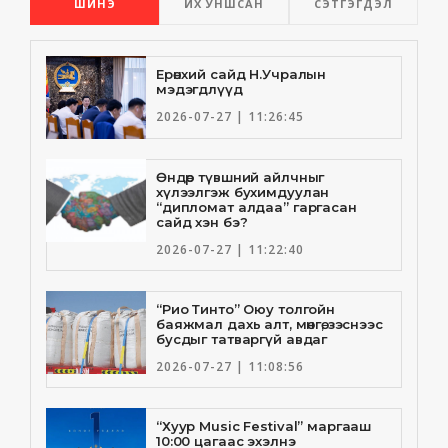
ШИНЭ
ИХ УНШСАН
СЭТГЭГДЭЛ
Ерөнхий сайд Н.Учралын
мэдэгдлүүд
2026-07-27 | 11:26:45
Өндөр түвшний айлчныг
хүлээлгэж бухимдуулан
“дипломат алдаа” гаргасан
сайд хэн бэ?
2026-07-27 | 11:22:40
“Рио Тинто” Оюу толгойн
баяжмал дахь алт, мөнгө, зэснээс
бусдыг татваргүй авдаг
2026-07-27 | 11:08:56
“Хуур Music Festival” маргааш
10:00 цагаас эхэлнэ