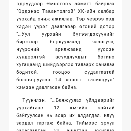
өдрүүдээр Өмнөговь аймагт байрлах
“Эрдэнэс Тавантолгой” ХК-ийн салбар
уурхайд очиж ажиллав. Тэр үеэрээ хэд
хэдэн үүрэг даалгавар өгсний дотор
“...Уул уурхайн бүтээгдэхүүнийг
биржээр борлуулахад ялангуяа,
нүүрсний арилжаанд үүссэн
хүндрэлтэй асуудлуудыг богино
хугацаанд шийдвэрлэх талаарх саналаа
бодитой, тооцоо судалгаатай
боловсруулан 14 хоногт танилцуул”
хэмээн даалгасан байна.
Түүнчлэн, “...Баяжуулах үйлдвэрийг
уурхайгаас 12 км-ийн зайтай
байгуулсан нь асар их алдагдал, илүү
зардал гаргаж байна. Тиймээс эрүүл
засаглалтай, үр ашигтай ажиллах