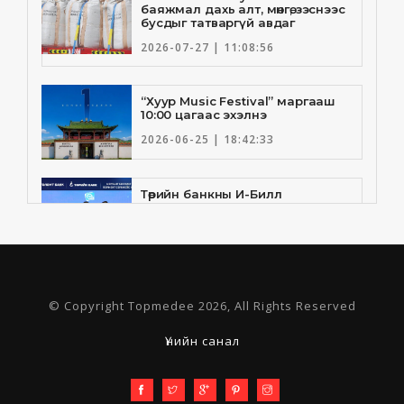
баяжмал дахь алт, мөнгө, зэснээс
бусдыг татваргүй авдаг
2026-07-27 | 11:08:56
“Хуур Music Festival” маргааш
10:00 цагаас эхэлнэ
2026-06-25 | 18:42:33
Төрийн банкны И-Билл
үйлчилгээнд Голомт банк
нэгдлээ
2026-06-25 | 9:33:55
Төрийн банк, Санхүү Эдийн
© Copyright Topmedee 2026, All Rights Reserved
Засгийн Их Сургууль хамтын
ажиллагааны санамж бичгээ
шинэчлэн байгууллаа
Үнийн санал
2026-06-23 | 16:30:21