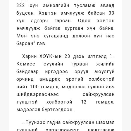
322 хүн эмнэлгийн тусламж аваад
буцсан. Хэвтэн эмчлүүлж байсан 33
хүн эдгэрч гарсан. Одоо хэвтэн
эмчлүүлж байгаа зургаан хүн байна.
Мөн энэ хугацаанд долоон хүн нас
барсан” гэв.
Харин ХЭҮК-ын 23 дахь илтгэлд “…
Комисс сүүлийн гурван жилийн
байдлаар иргэдээс эрүүл аюулгүй
орчинд амьдрах эрхтэй холбоотой
нийт 100 гомдол, мэдээлэл хүлээн авч
шийдвэрлэснээс сайжруулсан
түлштэй холбоотой 12 гомдол,
мэдээлэл бүртгэгдсэн.
…Түүнээс гадна сайжруулсан шахмал
түлшний хэрэглээнээс шалтгаалж