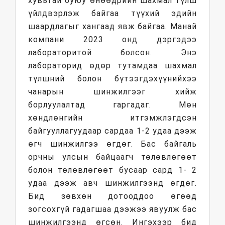
хувьтай буюу өнөөдрийн шахмал түлш
үйлдвэрлэж байгаа түүхий эдийн
шаардлагыг хангаад явж байгаа. Манай
компани 2023 онд дэргэдээ
лабораторитой болсон. Энэ
лабораторид өдөр тутамдаа шахмал
түлшний болон бүтээгдэхүүнийхээ
чанарын шинжилгээг хийж
борлуулалтад гаргадаг. Мөн
хөндлөнгийн итгэмжлэгдсэн
байгууллагуудаар сардаа 1-2 удаа дээж
өгч шинжилгээ өгдөг. Бас байгаль
орчны улсын байцаагч төлөвлөгөөт
болон төлөвлөгөөт бусаар сард 1- 2
удаа дээж авч шинжилгээнд өгдөг.
Бид зөвхөн дотооддоо өгөөд
зогсохгүй гадагшаа дээжээ явуулж бас
шинжилгээнд өгсөн. Ингэхээр бид