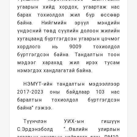
угаарын хийд хордох, угаартаж нас
барах тохиолдол жил бүр өссөөр
байна. Нийгмийн эрүүл мэндийн
үндэсний төвд сүүлийн долоон жилийн
хугацаанд бүртгэгдсэн угаарын цочмог
хордлого нь 9009 тохиолдол
бүртгэгдсэн байна. Тандалтын тоон
мэдээг харахад жил ирэх тусам
нэмэгдэх хандлагатай байна.
НЭМҮТ-ийн тандалтын мэдээллээр
2017-2023 оны байдлаар 103 нас
баралтын тохиолдол бүртгэгдсэн
байна” гэжээ.
Түүнчлэн УИХ-ын гишүүн
С.Эрдэнэболд “…Өвлийн улирлын