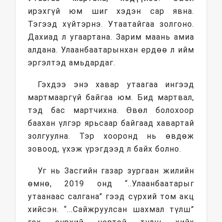
ирэхгүй юм шиг хэдэн сар явна.
Тэгээд хүйтэрнэ. Утаатайгаа золгоно.
Дахиад л угаартана. Зарим маань амиа
алдана. Улаанбаатарынхан ердөө л ийм
эргэлтэд амьдардаг.
Гэхдээ энэ хавар утаагаа ингээд
мартмааргүй байгаа юм. Бид мартвал,
тэд бас мартчихна. Өвөл болохоор
баахан үлгэр ярьсаар байгаад хавартай
золгуулна. Тэр хооронд нь өвдөж
зовоод, үхэж үрэгдээд л байх болно.
Уг нь Засгийн газар зургаан жилийн
өмнө, 2019 онд “..Улаанбаатарыг
утаанаас салгана” гээд сүрхий том акц
хийсэн. “...Сайжруулсан шахмал түлш”