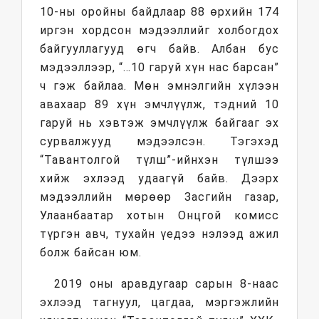
10-ны оройны байдлаар 88 өрхийн 174
иргэн хордсон мэдээллийг холбогдох
байгууллагууд өгч байв. Албан бус
мэдээллээр, “…10 гаруй хүн нас барсан”
ч гэж байлаа. Мөн эмнэлгийн хүлээн
авахаар 89 хүн эмчлүүлж, тэдний 10
гаруй нь хэвтэж эмчлүүлж байгааг эх
сурвалжууд мэдээлсэн. Тэгэхэд
“Тавантолгой түлш”-ийнхэн түлшээ
хийж эхлээд удаагүй байв. Дээрх
мэдээллийн мөрөөр Засгийн газар,
Улаанбаатар хотын Онцгой комисс
түргэн авч, тухайн үедээ нэлээд ажил
болж байсан юм.
2019 оны аравдугаар сарын 8-наас
эхлээд тагнуул, цагдаа, мэргэжлийн