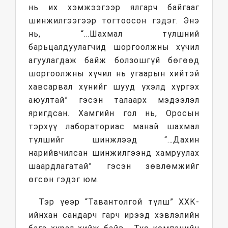
нь их хэмжээгээр ялгарч байгааг
шинжилгээгээр тогтоосон гэдэг. Энэ
нь, “…Шахмал түлшний
барьцалдуулагчид шоргоолжны хүчил
агуулагдаж байж болзошгүй бөгөөд
шоргоолжны хүчил нь угаарын хийтэй
хавсарвал хүнийг шууд үхэлд хүргэх
аюултай” гэсэн талаарх мэдээлэл
яригдсан. Хамгийн гол нь, Оросын
тэрхүү лабораториас манай шахмал
түлшийг шинжлээд “…Дахин
нарийвчилсан шинжилгээнд хамруулах
шаардлагатай” гэсэн зөвлөмжийг
өгсөн гэдэг юм.
Тэр үеэр “Тавантолгой түлш” ХХК-
ийнхан сандарч гарч ирээд хэвлэлийн