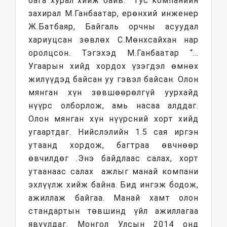
бага хурал хийж байв. Тус компанийн
захирал М.Ганбаатар, ерөнхий инженер
Ж.Батбаяр, Байгаль орчны асуудал
хариуцсан зөвлөх С.Мөнхсайхан нар
оролцсон. Тэгэхэд М.Ганбаатар “…
Угаарын хийд хордох үзэгдэл өмнөх
жилүүдэд байсан уу гэвэл байсан. Олон
мянган хүн зөвшөөрөлгүй уурхайд
нүүрс олборлож, амь насаа алддаг.
Олон мянган хүн нүүрсний хорт хийд
угаартдаг. Нийслэлийн 1.5 сая иргэн
утаанд хордож, багтраа өвчнөөр
өвчилдөг .Энэ байдлаас салах, хорт
утаанаас салах ажлыг манай компани
эхлүүлж хийж байна. Бид ингэж бодож,
ажиллаж байгаа. Манай хамт олон
стандартын төвшинд үйл ажиллагаа
явуулдаг. Монгол Улсын 2014 онд