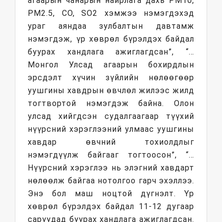
агаарын чанарын найрлага дахь РМ10,
РМ2.5, CO, SO2 хэмжээ нэмэгдэхэд
ураг аяндаа зулбалтын давтамж
нэмэгдэж, үр хөврөл бүрэлдэх байдал
буурах хандлага ажиглагдсан”, “…
Монгол Улсад агаарын бохирдлын
эрсдэлт хүчин зүйлийн нөлөөгөөр
уушгины хавдрын өвчлөл жилээс жилд
тогтвортой нэмэгдэж байна. Олон
улсад хийгдсэн судалгаагаар түүхий
нүүрсний хэрэглээний улмаас уушгины
хавдар өвчний тохиолдлыг
нэмэгдүүлж байгааг тогтоосон”, “…
Нүүрсний хэрэглээ нь элэгний хавдарт
нөлөөлж байгаа нотолгоо гарч эхэллээ.
Энэ бол маш ноцтой дүгнэлт. Үр
хөврөл бүрэлдэх байдал 11-12 дугаар
саруудад буурах хандлага ажиглагдсан.