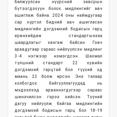
баяжуулсан нүүрсний завсрын
бүтээгдэхүүн болох мидлингийг авч
ашиглаж байна. 2024 оны наймдугаар
сар хүртэл бидний авч ашигласан
мидлингийн дэгдэмхий бодисын гарц
ерөнхийдөө стандартынхаа
шаардлагыг хангаж байсан. Гэвч
аравдугаар сараас нийлүүлсэн мидлинг
3-4 нэгжээр нэмэгдсэн. Шахмал
түлшний стандарт 22 хувийн
дэгдэмхий гарцтай бол түүхий эд
маань 22 болж ирсэн. Энэ талаар
холбогдох байгууллагуудад нь
мэдээлээд арваннэгдүгээр сараас
шинэчилсэн гэрээ хийсэн. Түүний
дагуу нийлүүлж байгаа мидлингийн
дэгдэмхий бодисын гарц бол 18-19