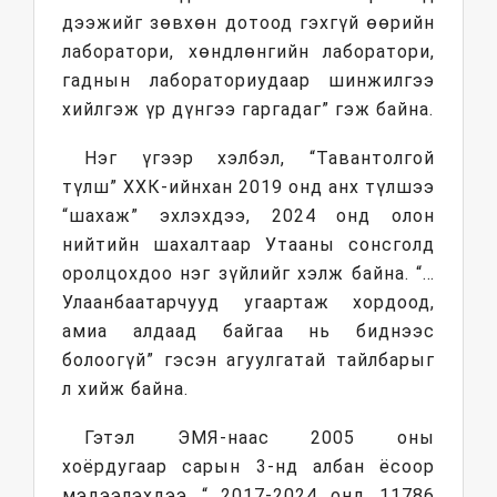
дээжийг зөвхөн дотоод гэхгүй өөрийн
лаборатори, хөндлөнгийн лаборатори,
гаднын лабораториудаар шинжилгээ
хийлгэж үр дүнгээ гаргадаг” гэж байна.
Нэг үгээр хэлбэл, “Тавантолгой
түлш” ХХК-ийнхан 2019 онд анх түлшээ
“шахаж” эхлэхдээ, 2024 онд олон
нийтийн шахалтаар Утааны сонсголд
оролцохдоо нэг зүйлийг хэлж байна. “…
Улаанбаатарчууд угаартаж хордоод,
амиа алдаад байгаа нь биднээс
болоогүй” гэсэн агуулгатай тайлбарыг
л хийж байна.
Гэтэл ЭМЯ-наас 2005 оны
хоёрдугаар сарын 3-нд албан ёсоор
мэдээлэхдээ “…2017-2024 онд 11786