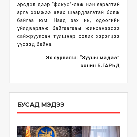
эрсдэл дээр “фокус”-лаж нэн яаралтай
арга хэмжээ авах шаардлагатай болж
байгаа юм. Наад зах нь, одоогийн
үйлдвэрлэж байгаагааы жинхэнээсээ
сайжруулсан түлшээр солих хэрэгцээ
үүсээд байна.
Эх сурвалж: “Зууны мэдээ”
сонин
Б.ГАРЬД
БУСАД МЭДЭЭ