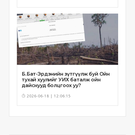
Б.Бат-Эрдэнийн зүтгүүлж буй Ойн
тухай хуулийг УИХ баталж ойн
дайснууд болцгоох уу?
2026-06-18 | 12:06:15