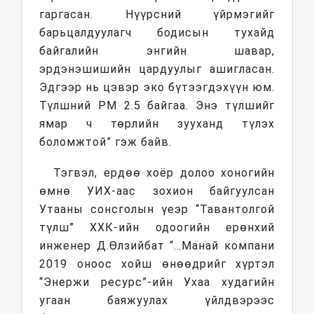
гаргасан. Нүүрсний үйрмэгийг
барьцалдуулагч бодисын тухайд
байгалийн энгийн шавар,
эрдэнэшишийн цардуулыг ашигласан.
Эдгээр нь цэвэр эко бүтээгдэхүүн юм.
Түлшний РМ 2.5 байгаа. Энэ түлшийг
ямар ч төрлийн зууханд түлэх
боломжтой” гэж байв.
Тэгвэл, ердөө хоёр долоо хоногийн
өмнө УИХ-аас зохион байгуулсан
Утааны сонсголын үеэр “Тавантолгой
түлш” ХХК-ийн одоогийн ерөнхий
инженер Д.Өлзийбат “…Манай компани
2019 оноос хойш өнөөдрийг хүртэл
“Энержи ресурс”-ийн Ухаа худагийн
угаан баяжуулах үйлдвэрээс