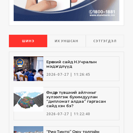
ШИНЭ
ИХ УНШСАН
СЭТГЭГДЭЛ
Ерөнхий сайд Н.Учралын
мэдэгдлүүд
2026-07-27 | 11:26:45
Өндөр түвшний айлчныг
хүлээлгэж бухимдуулан
“дипломат алдаа” гаргасан
сайд хэн бэ?
2026-07-27 | 11:22:40
“Рио Тинто” Оюу толгойн