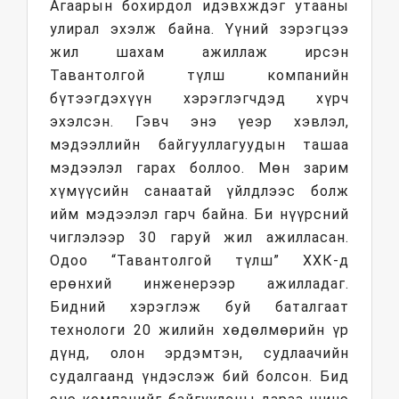
Агаарын бохирдол идэвхждэг утааны
улирал эхэлж байна. Үүний зэрэгцээ
жил шахам ажиллаж ирсэн
Тавантолгой түлш компанийн
бүтээгдэхүүн хэрэглэгчдэд хүрч
эхэлсэн. Гэвч энэ үеэр хэвлэл,
мэдээллийн байгууллагуудын ташаа
мэдээлэл гарах боллоо. Мөн зарим
хүмүүсийн санаатай үйлдлээс болж
ийм мэдээлэл гарч байна. Би нүүрсний
чиглэлээр 30 гаруй жил ажилласан.
Одоо “Тавантолгой түлш” ХХК-д
ерөнхий инженерээр ажилладаг.
Бидний хэрэглэж буй баталгаат
технологи 20 жилийн хөдөлмөрийн үр
дүнд, олон эрдэмтэн, судлаачийн
судалгаанд үндэслэж бий болсон. Бид