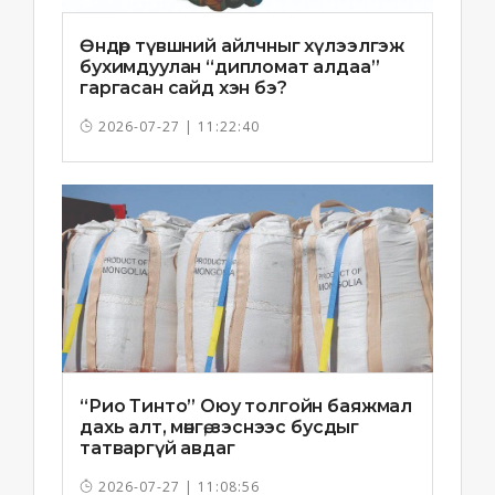
Өндөр түвшний айлчныг хүлээлгэж
бухимдуулан “дипломат алдаа”
гаргасан сайд хэн бэ?
2026-07-27 | 11:22:40
“Рио Тинто” Оюу толгойн баяжмал
дахь алт, мөнгө, зэснээс бусдыг
татваргүй авдаг
2026-07-27 | 11:08:56