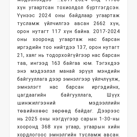
хүн угаартсан тохиолдол бүртгэгдсэн.
Үүнээс 2024 оны байдлаар угаартаж
тусламж үйлчилгээ авсан 2662 хүн,
орон нутагт 117 хүн байна. 2017-2024
оны хооронд угаартаж нас барсан
иргэдийн тоо нийтдээ 137, орон нутагт
21, хаяг нь тодорхойгүйгээр нас барсан
тав, ингээд 163 байгаа юм. Тэгэхдээ
энэ мэдээлэл манай эрүүл мэндийн
байгууллага дээр эмнэлгээр үйлчлүүлж,
эмнэлэгт нас барсан иргэдийнх,
цагдаагийн байгууллага, Шүүх
шинжилгээний мэдээллийн
төвийнхөөс зөрөөд байдаг. Дээрээс
нь 2025 оны нэгдүгээр сарын 1-30-ны
хооронд 368 хүн угаар, угаарын хийн
хордлогоос эмнэлгийн тусламж авсан.