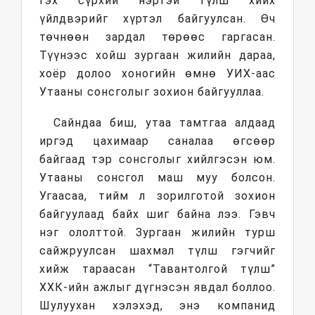
гэх сүрхий нэртэй түлш хийх
үйлдвэрийг хүртэл байгуулсан. Өч
төчнөөн зардал төрөөс гаргасан.
Түүнээс хойш зургаан жилийн дараа,
хоёр долоо хоногийн өмнө УИХ-аас
Утааны сонсголыг зохион байгууллаа.
Сайндаа биш, утаа тамтгаа алдаад
иргэд цахимаар саналаа өгсөөр
байгаад тэр сонсголыг хийлгэсэн юм.
Утааны сонсгол маш муу болсон.
Угаасаа, тийм л зорилготой зохион
байгуулаад байх шиг байна лээ. Гэвч
нэг ололттой. Зургаан жилийн турш
сайжруулсан шахмал түлш гэгчийг
хийж тараасан “Тавантолгой түлш”
ХХК-ийн ажлыг дүгнэсэн явдал боллоо.
Шулуухан хэлэхэд, энэ компанид