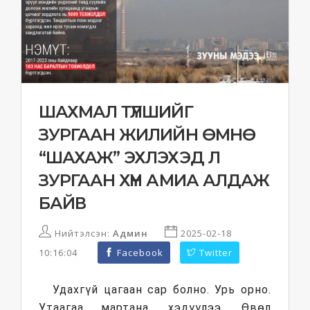
ШАХМАЛ ТҮЛШИЙГ
ЗУРГААН ЖИЛИЙН ӨМНӨ
“ШАХАЖ” ЭХЛЭХЭД Л
ЗУРГААН ХҮН АМИА АЛДАЖ
БАЙВ
Нийтэлсэн:
Админ
2025-02-18
10:16:04
Facebook
Twitter
Удахгүй цагаан сар болно. Урь орно.
Утаагаа мартана, хэдүүлээ. Өвөл