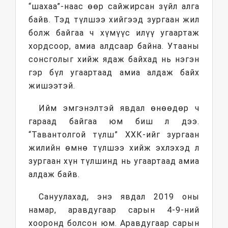
“шахаа”-наас өөр сайжирсан зүйл алга
байв. Тэд түлшээ хийгээд зургаан жил
болж байгаа ч хүмүүс илүү угаартаж
хордсоор, амиа алдсаар байна. Утааны
сонсголыг хийж ядаж байхад нь нэгэн
гэр бүл угаартаад амиа алдаж байх
жишээтэй.
Ийм эмгэнэлтэй явдал өнөөдөр ч
гараад байгаа юм биш л дээ.
“Тавантолгой түлш” ХХК-ийг зургаан
жилийн өмнө түлшээ хийж эхлэхэд л
зургаан хүн түлшинд нь угаартаад амиа
алдаж байв.
Сануулахад, энэ явдал 2019 оны
намар, аравдугаар сарын 4-9-ний
хооронд болсон юм. Аравдугаар сарын