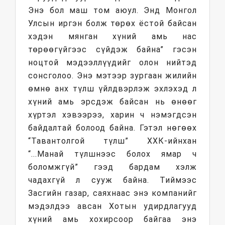
Энэ бол маш том аюул. Энд Монгол
Улсын иргэн болж төрөх ёстой байсан
хэдэн мянган хүний амь нас
төрөөгүйгээс сүйдэж байна” гэсэн
ноцтой мэдээллүүдийг олон нийтэд
сонсголоо. Энэ мэтээр зургаан жилийн
өмнө анх түлш үйлдвэрлэж эхлэхэд л
хүний амь эрсдэж байсан нь өнөөг
хүртэл хэвээрээ, харин ч нэмэгдсэн
байдалтай болоод байна. Гэтэл нөгөөх
“Тавантолгой түлш” ХХК-ийнхан
“...Манай түлшнээс болох ямар ч
боломжгүй” гээд бардам хэлж
чадахгүй л сууж байна. Тиймээс
Засгийн газар, саяхнаас энэ компанийг
мэдэлдээ авсан Хотын удирдлагууд
хүний амь хохирсоор байгаа энэ