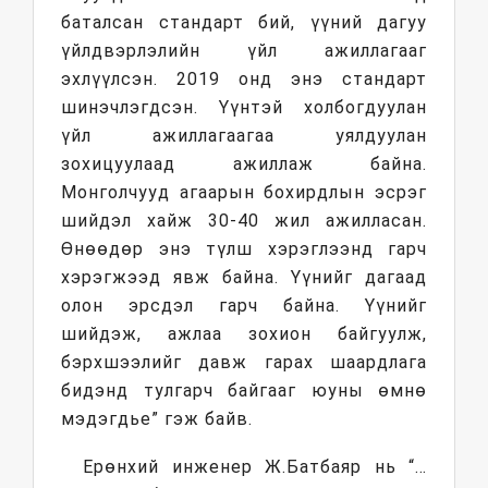
баталсан стандарт бий, үүний дагуу
үйлдвэрлэлийн үйл ажиллагааг
эхлүүлсэн. 2019 онд энэ стандарт
шинэчлэгдсэн. Үүнтэй холбогдуулан
үйл ажиллагаагаа уялдуулан
зохицуулаад ажиллаж байна.
Монголчууд агаарын бохирдлын эсрэг
шийдэл хайж 30-40 жил ажилласан.
Өнөөдөр энэ түлш хэрэглээнд гарч
хэрэгжээд явж байна. Үүнийг дагаад
олон эрсдэл гарч байна. Үүнийг
шийдэж, ажлаа зохион байгуулж,
бэрхшээлийг давж гарах шаардлага
бидэнд тулгарч байгааг юуны өмнө
мэдэгдье” гэж байв.
Ерөнхий инженер Ж.Батбаяр нь “…