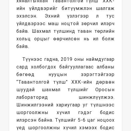
хяналтынхан “Тавантолгой түлш” ХХК-
ийн үйлдвэрийг битүүмжлэн шалгаж
эхэлсэн. Эхний үзлэгээр л тус
үйлдвэрээс маш ноцтой зөрчил илэрч
байв. Шахмал түлшинд таван төрлийн
хольц орцыг өөрчилсөн нь ил болж
байв.
Түүнээс гадна, 2019 оны наймдугаар
сард холбогдох байгууллагаас албаны
бөгөөд нууцын зэрэгтэйгээр
“Тавантолгой түлш” ХХК-ийн дөрвөн
шуудай шахмал түлшийг Оросын
лабораторид шинжлүүлжээ.
Шинжилгээний хариугаар уг түлшнээс
шоргоолжны хүчил гэдэг бодис
илэрсэн байна. Түлшийг 5-6 цаг ноцоох
үед шоргоолжны хүчил хэмээх бодис