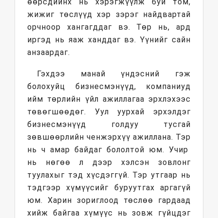
өөрсдийнх нь хэрэгжүүлж буй том,
жижиг төслүүд хэр зэрэг найдвартай
орчноор хангагддаг вэ. Төр нь, ард
иргэд нь яаж ханддаг вэ. Үүнийг сайн
анзаардаг.
Гэхдээ манай үндэсний гэж
болохуйц бизнесмэнүүд, компаниуд
ийм төрлийн үйл ажиллагаа эрхлэхээс
төвөгшөөдөг. Уул уурхай эрхэлдэг
бизнесмэнүүд голдуу тусгай
зөвшөөрлийн ченжэрхүү ажиллана. Тэр
нь ч амар байдаг бололтой юм. Учир
нь нөгөө л дээр хэлсэн зовлонг
туулахыг тэд хүсдэггүй. Тэр утгаар нь
тэдгээр хүмүүсийг буруутгах аргагүй
юм. Харин зориглоод төслөө гардаад
хийж байгаа хүмүүс нь зовж гүйцдэг