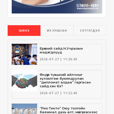
ШИНЭ
ИХ УНШСАН
СЭТГЭГДЭЛ
Ерөнхий сайд Н.Учралын
мэдэгдлүүд
2026-07-27 | 11:26:45
Өндөр түвшний айлчныг
хүлээлгэж бухимдуулан
“дипломат алдаа” гаргасан
сайд хэн бэ?
2026-07-27 | 11:22:40
“Рио Тинто” Оюу толгойн
баяжмал дахь алт, мөнгө, зэснээс