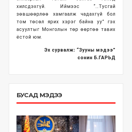
хилсдэхгүй. Иймээс “…Тусгай
зөвшөөрлөө хамгаалж чадахгүй бол
том төсөл ярих хэрэг байна уу” гэх
асуултыг Монголын төр өөртөө тавих
ёстой юм.
Эх сурвалж: “Зууны мэдээ”
сонин
Б.ГАРЬД
БУСАД МЭДЭЭ