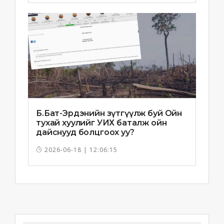
Б.Бат-Эрдэнийн зүтгүүлж буй Ойн
тухай хуулийг УИХ баталж ойн
дайснууд болцгоох уу?
2026-06-18 | 12:06:15