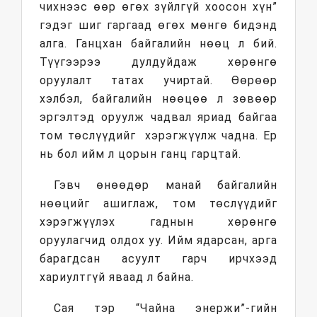
чихнээс өөр өгөх зүйлгүй хоосон хүн”
гэдэг шиг гаргаад өгөх мөнгө бидэнд
алга. Ганцхан байгалийн нөөц л бий.
Түүгээрээ дулдуйдаж хөрөнгө
оруулалт татах учиртай. Өөрөөр
хэлбэл, байгалийн нөөцөө л зөвөөр
эргэлтэд оруулж чадвал яриад байгаа
том төслүүдийг хэрэгжүүлж чадна. Ер
нь бол ийм л цорын ганц гарцтай.
Гэвч өнөөдөр манай байгалийн
нөөцийг ашиглаж, том төслүүдийг
хэрэгжүүлэх гаднын хөрөнгө
оруулагчид олдох уу. Ийм ядарсан, арга
барагдсан асуулт гарч ирчхээд
хариултгүй яваад л байна.
Сая тэр “Чайна энержи”-гийн