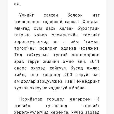
аж.
Үүнийг саяхан болсон нэг
жишээнээс тодорхой харлаа. Ховдын
Мянгад сум дахь Халзан бүрэгтэйн
газрын ховор элементийн төслийг
хэрэгжүүлэгчид яг л ийм “тамын
тогоо”-ны зовлонг эдлээд эхэлжээ.
Тэд хайгуулын тусгай зөвшөөрлөө
арав гаруй жилийн өмнө авч, 2011
оноос эхлээд хайгуул, бусад ажлаа
хийж, энэ хооронд 200 гаруй сая
ам.доллар зарцуулжээ. Гэвч өнөөдрийг
хүртэл эхлүүлж чадаагүй л байна.
Нарийвтар тооцвол, өнгөрсөн 13
жилийн хугацаанд төслийг
хэрэгжүүлэгчид хөрөнгө, хүчээ зараад