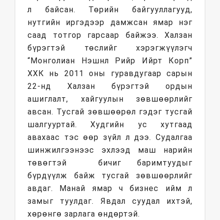
л байсан. Төрийн байгууллагууд,
нутгийн иргэдээр дамжсан ямар нэг
саад тотгор гарсаар байжээ. Халзан
бүрэгтэй төслийг хэрэгжүүлэгч
“Монголиан Нэшнл Рийр Ийрт Корп”
ХХК нь 2011 оны гуравдугаар сарын
22-нд Халзан бүрэгтэй ордын
ашиглалт, хайгуулын зөвшөөрлийг
авсан. Тусгай зөвшөөрөл гэдэг тусгай
шалгууртай. Худгийн ус хутгаад
авахаас тэс өөр зүйл л дээ. Судалгаа
шинжилгээнээс эхлээд маш нарийн
төвөгтэй бичиг баримтуудыг
бүрдүүлж байж тусгай зөвшөөрлийг
авдаг. Манай ямар ч бизнес ийм л
замыг туулдаг. Явдал суудал ихтэй,
хөрөнгө зарлага өндөртэй.