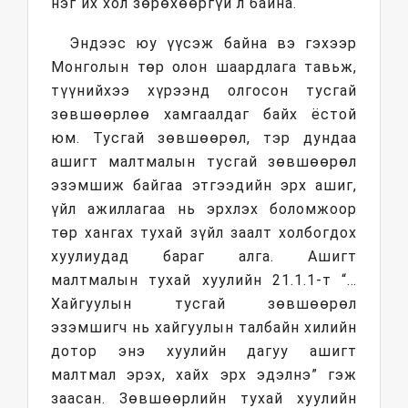
нэг их хол зөрөхөөргүй л байна.
Эндээс юу үүсэж байна вэ гэхээр
Монголын төр олон шаардлага тавьж,
түүнийхээ хүрээнд олгосон тусгай
зөвшөөрлөө хамгаалдаг байх ёстой
юм. Тусгай зөвшөөрөл, тэр дундаа
ашигт малтмалын тусгай зөвшөөрөл
эзэмшиж байгаа этгээдийн эрх ашиг,
үйл ажиллагаа нь эрхлэх боломжоор
төр хангах тухай зүйл заалт холбогдох
хуулиудад бараг алга. Ашигт
малтмалын тухай хуулийн 21.1.1-т “…
Хайгуулын тусгай зөвшөөрөл
эзэмшигч нь хайгуулын талбайн хилийн
дотор энэ хуулийн дагуу ашигт
малтмал эрэх, хайх эрх эдэлнэ” гэж
заасан. Зөвшөөрлийн тухай хуулийн