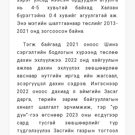
нь 4-5 хувьтай байхад Халзан
бүрэгтэйнх 0.4 хувийг агуулгатай аж.
Энэ мэтийн шалтгаанаар төслийг 2013-
2021 онд зогсоосон байна.
Тэгж байгаад 2021 оноос Шинэ
сэргэлтийн бодлогын хүрээнд төслөө
дахин эхлүүлжээ. 2022 онд хайгуулын
ажлаа дахин эхлүүлэх зөвшөөрлөө
авснаар нутгийн иргэд ийн жагсаал,
эсэргүүцэл дахин сэдрэв. Ингэснээр
2022 оноос дахиад л аймгийн Засаг
дарга, төрийн зарим байгууллагын
хяналт шалгалт эрчимжиж, тэр “үр
дүн”-гээ өгснөөр 2023 оны есдүгээр
сард тусгай зөвшөөрлийг түр
түдгэлзүүлэх Засгийн газрын тогтоол