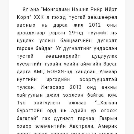
Яг энэ “Монголиан Нэшнл Рийр Ийрт
Корп” ХХК л гэхэд тусгай зөвшөөрөл
авсных нь дараа жил 2012 оны
аравдугаар сарын 29-нд түүнийг нь
цуцлах улсын байцаагчийн дүгнэлт
гарсан байдаг. Уг дүгнэлтийг үндэслэн
тусгай зөвшөөрлийг цуцлуулах
хүсэлтийг тухайн үеийн аймгийн Засаг
дарга АМГ, БОНХЯ-нд хандсан. Улмаар
нутгийн иргэдийн эсэргүүцэлтэй
тулсан. Ингэсээр 2013 онд анхны
хайгуулын ажил эхэлсэн байгаа юм.
Тус хайгуулын ажлаар “…Халзан
бүрэгтэйн орд нь эдийн үр өгөөж
багатай” гэх дүгнэлт гарчээ. Газрын
ховор элементийн Австрали, Америк
зэрэг улсад нээсэн ордуудын агуулга