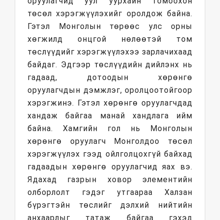
оруулагчид уул уурхайн томоохон
төсөл хэрэгжүүлэхийг оролдож байна.
Гэтэл Монголын төрөөс улс орны
хөгжилд онцгой нөлөөтэй том
төслүүдийг хэрэгжүүлэхээ зарлачихаад
байдаг. Эдгээр төслүүдийн дийлэнх нь
гадаад, дотоодын хөрөнгө
оруулагчдын дэмжлэг, оролцоотойгоор
хэрэгжинэ. Гэтэл хөрөнгө оруулагчдад
хандаж байгаа манай хандлага ийм
байна. Хамгийн гол нь Монголын
хөрөнгө оруулагч Монголдоо төсөл
хэрэгжүүлэх гээд ойлголцохгүй байхад
гадаадын хөрөнгө оруулагчид яах вэ.
Ядахад газрын ховор элементийн
олборлолт гэдэг утгаараа Халзан
бүрэгтэйн төслийг дэлхий нийтийн
анхаарлыг татаж байгаа гэхэд