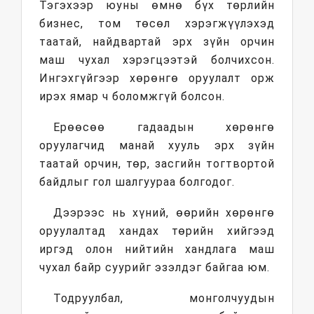
Тэгэхээр юуны өмнө бүх төрлийн
бизнес, том төсөл хэрэгжүүлэхэд
таатай, найдвартай эрх зүйн орчин
маш чухал хэрэгцээтэй болчихсон.
Ингэхгүйгээр хөрөнгө оруулалт орж
ирэх ямар ч боломжгүй болсон.
Ерөөсөө гадаадын хөрөнгө
оруулагчид манай хууль эрх зүйн
таатай орчин, төр, засгийн тогтвортой
байдлыг гол шалгуураа болгодог.
Дээрээс нь хүний, өөрийн хөрөнгө
оруулалтад хандах төрийн хийгээд
иргэд олон нийтийн хандлага маш
чухал байр суурийг эзэлдэг байгаа юм.
Тодруулбал, монголчуудын