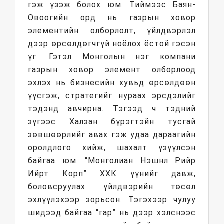
гэж үзэж болох юм. Тиймээс Баян-
Овоогийн орд нь газрын ховор
элементийн олборлолт, үйлдвэрлэл
дээр өрсөлдөгчгүй ноёлох ёстой гэсэн
үг. Гэтэл Монголын нэг компани
газрын ховор элемент олборлоод
эхлэх нь бизнесийн хувьд өрсөлдөөн
үүсгэж, стратегийг нураах эрсдэлийг
тэдэнд авчирна. Тэгээд ч тэдний
зүгээс Халзан бүрэгтэйн тусгай
зөвшөөрлийг авах гэж удаа дараагийн
оролдлого хийж, шахалт үзүүлсэн
байгаа юм. “Монголиан Нэшнл Рийр
Ийрт Корп” ХХК үүнийг давж,
боловсруулах үйлдвэрийн төсөл
эхлүүлэхээр зорьсон. Тэгэхээр чулуу
шидээд байгаа “гар” нь дээр хэлснээс