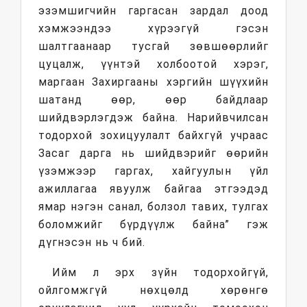
эзэмшигчийн гаргасан зардал доод
хэмжээндээ хүрээгүй гэсэн
шалтгаанаар тусгай зөвшөөрлийг
цуцалж, үүнтэй холбоотой хэрэг,
маргаан Захиргааны хэргийн шүүхийн
шатанд өөр, өөр байдлаар
шийдвэрлэгдэж байна. Нарийвчилсан
тодорхой зохицуулалт байхгүй учраас
Засаг дарга нь шийдвэрийг өөрийн
үзэмжээр гаргах, хайгуулын үйл
ажиллагаа явуулж байгаа этгээдэд
ямар нэгэн санал, болзол тавих, тулгах
боломжийг бүрдүүлж байна” гэж
дүгнэсэн нь ч бий.
Ийм л эрх зүйн тодорхойгүй,
ойлгомжгүй нөхцөлд хөрөнгө