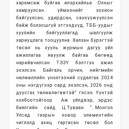
харамсаж буйгаа илэрхийлье. Олныг
хамруулсан үймээнийг зохион
байгуулсан, удирдсан, санхүүжүүлсэн
байж болзошгүй этгээдүүд, ТББ-уудыг
хуулийн байгууллагад шалгуулж
хариуцлага тооцуулна. Халзан бүрэгтэй
төсөл нь хууль журмын дагуу үйл
ажиллагаа явуулж байгаа бөгөөд
нарийвчилсан ТЭЗҮ бэлтгэх ажил
эхэлсэн. Байгаль орчин, нийгмийн
нөлөөллийн үнэлгээний судалгаа 2024
оны нэгдүгээр сард эхэлсэн, 2026 онд
дуусгах төлөвлөгөөтэй” гэсэн. Үүнтэй
холбоотойгоор Аж үйлдвэр, эрдэс
баялгийн сайд Ц.Туваан “…Монгол
Улсад газрын ховор элементийн
чиглэлд ахиц гаргасан төсөл бол