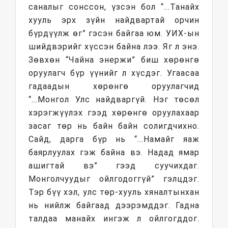
саналыг сонссон, үзсэн бол “...Танайх
хууль эрх зүйн найдвартай орчин
бүрдүүлж өг” гэсэн байгаа юм. УИХ-ын
шийдвэрийг хүссэн байна лээ. Яг л энэ.
Зөвхөн “Чайна энержи” биш хөрөнгө
оруулагч бүр үүнийг л хүсдэг. Угаасаа
гадаадын хөрөнгө оруулагчид
“...Монгол Улс найдваргүй. Нэг төсөл
хэрэгжүүлэх гээд хөрөнгө оруулахаар
засаг төр нь байн байн солигдчихно.
Сайд, дарга бүр нь “...Намайг яаж
баярлуулах гэж байна вэ. Надад ямар
ашигтай вэ” гээд суучихдаг.
Монголчуудыг ойлгодоггүй” гэлцдэг.
Тэр бүү хэл, улс төр-хууль хяналтынхан
нь нийлж байгаад дээрэмддэг. Гадна
талдаа манайх ингэж л ойлгогддог.