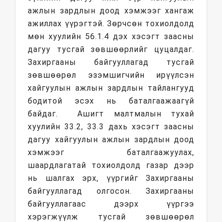
ажлын зардлын доод хэмжээг хангаж
ажиллах үүрэгтэй. Зөрчсөн тохиолдолд
мөн хуулийн 56.1.4 дэх хэсэгт заасны
дагуу тусгай зөвшөөрлийг цуцалдаг.
Захиргааны байгууллагад тусгай
зөвшөөрөл эзэмшигчийн ирүүлсэн
хайгуулын ажлын зардлын тайлангууд
бодитой эсэх нь баталгаажаагүй
байдаг. Ашигт малтмалын тухай
хуулийн 33.2, 33.3 дахь хэсэгт заасны
дагуу хайгуулын ажлын зардлын доод
хэмжээг баталгаажуулах,
шаардлагатай тохиолдолд газар дээр
нь шалгах эрх, үүргийг Захиргааны
байгууллагад олгосон. Захиргааны
байгууллагаас дээрх үүргээ
хэрэгжүүлж тусгай зөвшөөрөл