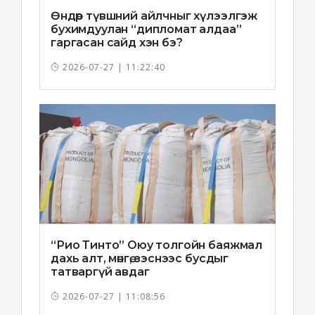
Өндөр түвшний айлчныг хүлээлгэж
бухимдуулан “дипломат алдаа”
гаргасан сайд хэн бэ?
2026-07-27 | 11:22:40
“Рио Тинто” Оюу толгойн баяжмал
дахь алт, мөнгө, зэснээс бусдыг
татваргүй авдаг
2026-07-27 | 11:08:56