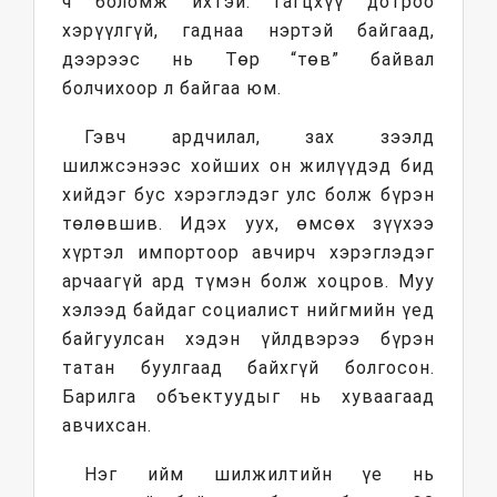
ч боломж ихтэй. Гагцхүү дотроо
хэрүүлгүй, гаднаа нэртэй байгаад,
дээрээс нь Төр “төв” байвал
болчихоор л байгаа юм.
Гэвч ардчилал, зах зээлд
шилжсэнээс хойших он жилүүдэд бид
хийдэг бус хэрэглэдэг улс болж бүрэн
төлөвшив. Идэх уух, өмсөх зүүхээ
хүртэл импортоор авчирч хэрэглэдэг
арчаагүй ард түмэн болж хоцров. Муу
хэлээд байдаг социалист нийгмийн үед
байгуулсан хэдэн үйлдвэрээ бүрэн
татан буулгаад байхгүй болгосон.
Барилга объектуудыг нь хуваагаад
авчихсан.
Нэг ийм шилжилтийн үе нь