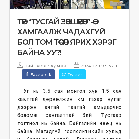
ТӨР “ТУСГАЙ ЗӨВШӨӨРӨЛ”-ӨӨ
ХАМГААЛЖ ЧАДАХГҮЙ
БОЛ ТОМ ТӨСӨЛ ЯРИХ ХЭРЭГ
БАЙНА УУ?!
Нийтэлсэн:
Админ
2024-12-09 9:57:17
Facebook
Twitter
Уг нь 3.5 сая монгол хүн 1.5 сая
хавтгай дөрвөлжин км газар нутаг
дээрээ аятай таатай амьдарчих
боломж хангалттай бий. Тусгаар
тогтнол нь байна. Байгалийн нөөц нь
байна. Магадгүй, геополитикийн хувьд