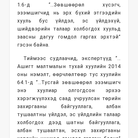
1.6-д “…Зөвшөөрөл хүсэгч,
эзэмшигчид нь эрх бүхий этгээдийн
хууль бус үйлдэл, эс үйлдэхүй,
шийдвэрийн талаар холбогдох хуульд
заасны дагуу гомдол гаргах эрхтэй”
гэсэн байна.
Тиймээс судлаачид, экспертүүд “…
Ашигт малтмалын тухай хуулийн 2014
оны нэмэлт, өөрчлөлтөөр тус хуулийн
64.1-д “…Тусгай зөвшөөрөл эзэмшигч
энэ хуулиар олгогдсон эрхээ
хэрэгжүүлэхэд саад учруулсан төрийн
захиргааны байгууллага, албан
тушаалтны үйлдэл, эс үйлдлийн талаар
холбогдох дээд шатны байгууллага,
албан тушаалтан, эсхүл захиргааны