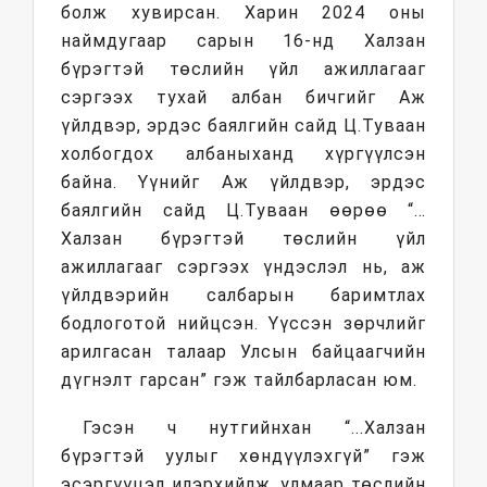
болж хувирсан. Харин 2024 оны
наймдугаар сарын 16-нд Халзан
бүрэгтэй төслийн үйл ажиллагааг
сэргээх тухай албан бичгийг Аж
үйлдвэр, эрдэс баялгийн сайд Ц.Туваан
холбогдох албаныханд хүргүүлсэн
байна. Үүнийг Аж үйлдвэр, эрдэс
баялгийн сайд Ц.Туваан өөрөө “…
Халзан бүрэгтэй төслийн үйл
ажиллагааг сэргээх үндэслэл нь, аж
үйлдвэрийн салбарын баримтлах
бодлоготой нийцсэн. Үүссэн зөрчлийг
арилгасан талаар Улсын байцаагчийн
дүгнэлт гарсан” гэж тайлбарласан юм.
Гэсэн ч нутгийнхан “...Халзан
бүрэгтэй уулыг хөндүүлэхгүй” гэж
эсэргүүцэл илэрхийлж, улмаар төслийн