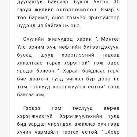
дуусахгүй байсаар бүхэл бүтэн 30
гаруй жилийг өнгөрөөчихсөн. Ямар ч
тоо баримт, онол томьёо ярихгүйгээр
нүдэнд ил байгаа нь энэ.
Сүүлийн жилүүдэд харин “...Монгол
Улс эрчим хүч, нефтийн бүтээгдэхүүн,
бусад шууд хэрэглээний гадаад
хяналтаас гарах хэрэгтэй” гэж овоо
ярьдаг болсон. “...Хараат байдлаас гарч,
бие даахын тулд чиглэл бүр дээр нь
том төслүүд хэрэгжүүлэх ёстой” гээд
байгаа юм.
Гэхдээ том төслүүд өөрөө
хэрэгжчихгүй. Хэрэгжүүлэхийн тулд
бид зардал чирэгдэл, ажиллах хүч гээд
хүчин чармайлт гаргах ёстой. “...Хоёр