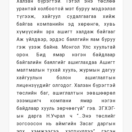
Халзан бүрэгтэй. Гэтэл энэ төслөө
урантай холбоотой мэт буруу мэдээлэл
түгээж, хайгуул судалгаагаа хийж
байгаа компанийн эд хөрөнгө, хувь
хүмүүсийн эрх ашигт халдаж байгааг
Аж үйлдвэр, эрдэс баялгийн яам буруу
гэж үзэж байна. Монгол Улс хуультай
орон. Бид ямар нэгэн байдлаар
байгалийн баялгийг ашиглахдаа Ашигт
малтмалын тухай хууль, журмын дагуу
хайгуулын болон ашиглалтын
лицензүүдийг олгодог. Халзан бүрэгтэй
төслийн баг, ашиглалтын зөвшөөрөл
эзэмшигч компани ямар нэгэн
байдлаар хууль зөрчөөгүй” гэв. ЗГХЭГ-
ын дарга Н.Учрал ч “…Энэ төслийг
зогсоосон нь аймгийн Засаг даргын
эрх хэмжээгээ хэтрүүллээ” гэсэн