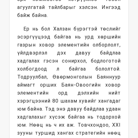
агуулгатай тайлбарыг хэлсэн. Ингээд
байж байна.
Ер нь бол Халзан бүрэгтэй төслийг
эсэргүүцээд байгаа нь урд хөршийн
газрын ховор элементийн олборлолт,
үйлдвэрлэл дэх давуу байдлаа
хадгалах гэсэн сонирхол, бодлоготой
холбогдоод л байгаа бололтой.
Тодруулбал, Өвөрмонголын Баяннуур
аймагт орших Баян-Овоогийн ховор
элементийн орд дэлхийн нийт
хэрэгцээний 80 шахам хувийг хангадаг
юм байна. Тэд энэ давуу байдлаа удаан
хадгалахыг хүсэж байгаа нь тодорхой
юм. Нөөц нь ч их аж. Товчхондоо, XXI
зууны туршид хангах стратегийн нөөц