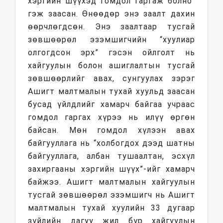
хэргийн шүүхэд гомдол гаргаж болно”
гэж заасан. Өнөөдөр энэ заалт дахин
өөрчлөгдсөн. Энэ заалтаар тусгай
зөвшөөрөл эзэмшигчийн “хуулиар
олгогдсон эрх” гэсэн ойлголт нь
хайгуулын болон ашиглалтын тусгай
зөвшөөрлийг авах, сунгуулах зэрэг
Ашигт малтмалын тухай хуульд заасан
бусад үйлдлийг хамарч байгаа учраас
гомдол гаргах хүрээ нь илүү өргөн
байсан. Мөн гомдол хүлээн авах
байгууллага нь “холбогдох дээд шатны
байгууллага, албан тушаалтан, эсхүл
захиргааны хэргийн шүүх”-ийг хамарч
байжээ. Ашигт малтмалын хайгуулын
тусгай зөвшөөрөл эзэмшигч нь Ашигт
малтмалын тухай хуулийн 33 дугаар
зүйлийн дагуу жил бүр хайгуулын