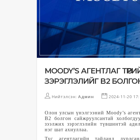
MOODY’S АГЕНТЛАГ ТӨР
ЗЭРЭГЛЭЛИЙГ B2 БОЛГО
Нийтэлсэн:
Админ
2024-11-20 17
Олон улсын үнэлгээний Moody’s агент
B2 болгон сайжруулсантай холбогд
зээлжих зэрэглэлийн түвшинтэй ади
нэг шат ахиуллаа.
Тус агентлагийн тайланд дурдса