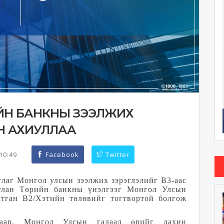
ИЙН БАНКНЫ ЗЭЭЛЖИХ
Н АХИУЛЛАА
:10:49
Facebook
Twitter
лаг Монгол улсын зээлжих зэрэглэлийг B3-аас
уулан Төрийн банкны үнэлгээг Монгол Улсын
лтган B2/Хэтийн төлөвийг тогтвортой болгож
наар, Монгол Улсын гадаад өрийг дахин