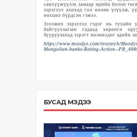
санхүүжүүлэх замаар өрийн болон төс
зэрэглэл ахихад гол нөлөө үзүүлж, 
нөхцөл бүрдсэн гэжээ.
Зээлжих зэрэглэл гэдэг нь тухайн 
байгууллагын гадаад хөрөнгө ору
бууруулахад зэрэгт нөлөөлдөг эдийн з
https://www.moodys.com/research/Moodys-R
Mongolian-banks-Rating-Action--PR_49
БУСАД МЭДЭЭ