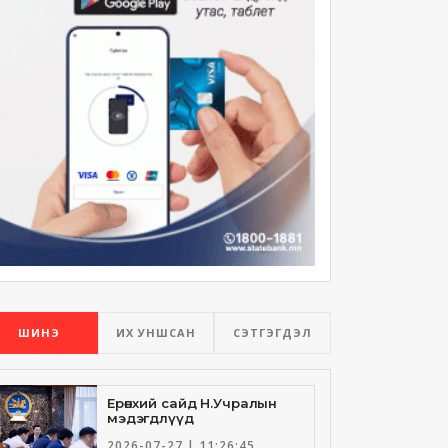
ШИНЭ
ИХ УНШСАН
СЭТГЭГДЭЛ
Ерөнхий сайд Н.Учралын
мэдэгдлүүд
2026-07-27 | 11:26:45