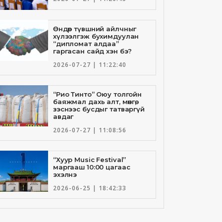
Өндөр түвшний айлчныг
хүлээлгэж бухимдуулан
“дипломат алдаа”
гаргасан сайд хэн бэ?
2026-07-27 | 11:22:40
“Рио Тинто” Оюу толгойн
баяжмал дахь алт, мөнгө,
зэснээс бусдыг татваргүй
авдаг
2026-07-27 | 11:08:56
“Хуур Music Festival”
маргааш 10:00 цагаас
эхэлнэ
2026-06-25 | 18:42:33
Төрийн банкны И-Билл