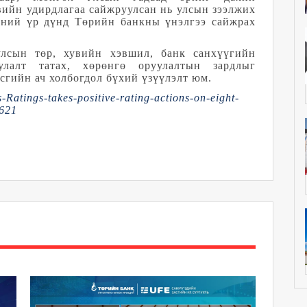
вийн удирдлагаа сайжруулсан нь улсын зээлжих
үүний үр дүнд Төрийн банкны үнэлгээ сайжрах
улсын төр, хувийн хэвшил, банк санхүүгийн
улалт татах, хөрөнгө оруулалтын зардлыг
асгийн ач холбогдол бүхий үзүүлэлт юм.
atings-takes-positive-rating-actions-on-eight-
8621