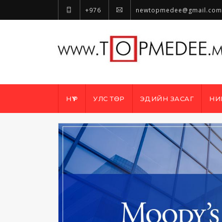
+976
newtopmedee@gmail.com
НҮҮР
УЛС ТӨР
ЭДИЙН ЗАСАГ
НИ