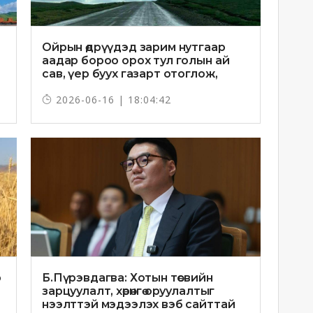
Ойрын өдрүүдэд зарим нутгаар
аадар бороо орох тул голын ай
сав, үер буух газарт отоглож,
хоноглохгүй байхыг зөвлөв
2026-06-16 | 18:04:42
р
Б.Пүрэвдагва: Хотын төсвийн
зарцуулалт, хөрөнгө оруулалтыг
нээлттэй мэдээлэх вэб сайттай