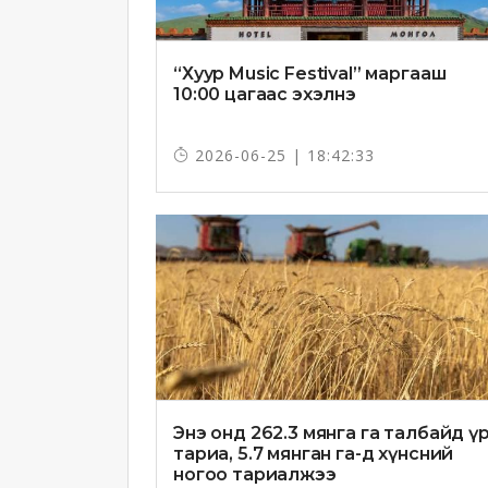
“Хуур Music Festival” маргааш
10:00 цагаас эхэлнэ
2026-06-25 | 18:42:33
Энэ онд 262.3 мянга га талбайд ү
тариа, 5.7 мянган га-д хүнсний
ногоо тариалжээ