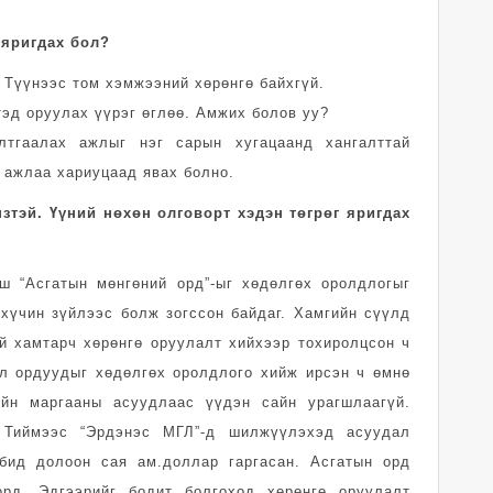
 яригдах бол?
 Түүнээс том хэмжээний хөрөнгө байхгүй.
тэд оруулах үүрэг өглөө. Амжих болов уу?
алтгаалах ажлыг нэг сарын хугацаанд хангалттай
 ажлаа хариуцаад явах болно.
зтэй. Үүний нөхөн олговорт хэдэн төгрөг яригдах
ш “Асгатын мөнгөний орд”-ыг хөдөлгөх оролдлогыг
 хүчин зүйлээс болж зогссон байдаг. Хамгийн сүүлд
й хамтарч хөрөнгө оруулалт хийхээр тохиролцсон ч
эл ордуудыг хөдөлгөх оролдлого хийж ирсэн ч өмнө
йн маргааны асуудлаас үүдэн сайн урагшлаагүй.
. Тиймээс “Эрдэнэс МГЛ”-д шилжүүлэхэд асуудал
 бид долоон сая ам.доллар гаргасан. Асгатын орд
орд. Эдгээрийг бодит болгоход хөрөнгө оруулалт