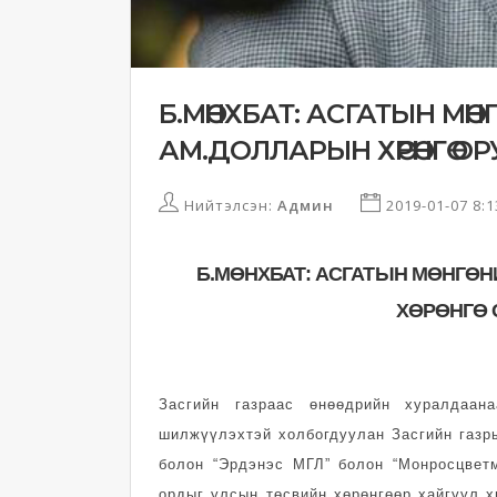
Б.МӨНХБАТ: АСГАТЫН МӨ
АМ.ДОЛЛАРЫН ХӨРӨНГӨ О
Нийтэлсэн:
Админ
2019-01-07 8:
Б.МӨНХБАТ: АСГАТЫН МӨНГӨ
ХӨРӨНГӨ 
Засгийн газраас өнөөдрийн хуралдаан
шилжүүлэхтэй холбогдуулан Засгийн газр
болон “Эрдэнэс МГЛ” болон “Монросцветм
ордыг улсын төсвийн хөрөнгөөр хайгуул х