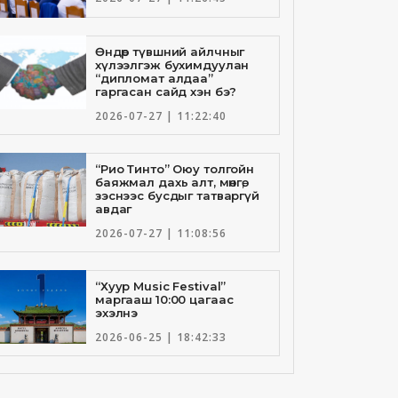
Өндөр түвшний айлчныг
хүлээлгэж бухимдуулан
“дипломат алдаа”
гаргасан сайд хэн бэ?
2026-07-27 | 11:22:40
“Рио Тинто” Оюу толгойн
баяжмал дахь алт, мөнгө,
зэснээс бусдыг татваргүй
авдаг
2026-07-27 | 11:08:56
“Хуур Music Festival”
маргааш 10:00 цагаас
эхэлнэ
2026-06-25 | 18:42:33
Төрийн банкны И-Билл