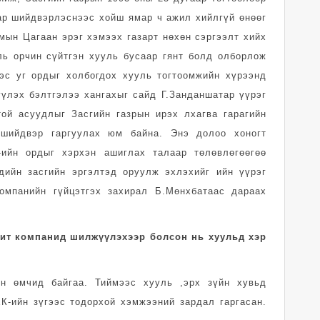
ар шийдвэрлэснээс хойш ямар ч ажил хийлгүй өнөөг
мын Цагаан эрэг хэмээх газарт нөхөн сэргээлт хийх
ль орчин сүйтгэн хууль бусаар гянт болд олборлож
ээс уг ордыг холбогдох хууль тогтоомжийн хүрээнд
үлэх бэлтгэлээ хангахыг сайд Г.Занданшатар үүрэг
ой асуудлыг Засгийн газрын ирэх лхагва гарагийн
 шийдвэр гаргуулах юм байна. Энэ долоо хоногт
г”-ийн ордыг хэрхэн ашиглах талаар төлөвлөгөөгөө
дийн засгийн эргэлтэд оруулж эхлэхийг ийн үүрэг
омпанийн гүйцэтгэх захирал Б.Мөнхбатаас дараах
чит компанид шилжүүлэхээр болсон нь хуульд хэр
йн өмчид байгаа. Тиймээс хууль ,эрх зүйн хувьд
К-ийн зүгээс тодорхой хэмжээний зардал гаргасан.