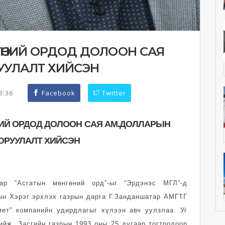
НГӨНИЙ ОРДОД ДОЛООН САЯ
РУУЛАЛТ ХИЙСЭН
13:36
Facebook
Twitter
НИЙ ОРДОД ДОЛООН САЯ АМ.ДОЛЛАРЫН
ОРУУЛАЛТ ХИЙСЭН
аар “Асгатын мөнгөний орд”-ыг “Эрдэнэс МГЛ”-д
ын Хэрэг эрхлэх газрын дарга Г.Занданшатар АМГТГ
ет” компанийн удирдлагыг хүлээн авч уулзлаа. Уг
ийж, Засгийн газрын 1993 оны 25 дугаар тогтоолоор