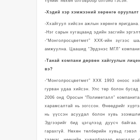
Үүнийг нөхөн олговроор олгоно гэсэн.
-Хэдий хэр хэмжээний хөрөнгө оруулалт
-Ххайгуул хийсэн ажлын хөрөнгө яригдана.
-Нэг сарын хугацаанд эдийн засгийн эргэл
-“Монголросцветмет” ХХК-ийн зүгээс ш
амжуулна. Цаашид “Эрдэнэс МГЛ” компани
-Танай компани дөрвөн хайгуулын лицен
вэ?
-“Монголросцветмет” ХХК 1993 оноос хой
гурван удаа хийсэн. Улс төр болон бусад
2006 онд Оросын “Полиметалл” компанита
харамсалтай нь зогссон. Өнөөдрийг хүрт
нь үүссэн асуудал болон хувь эзэмшли
Эдгээрийг бид цэгцлээд дуусч байгаа
гарахгүй. Нөхөн төлбөрийн хувьд гэвэл
таамаг, нөөцийн хувилбараар яригддаг 