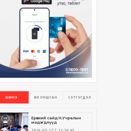
ШИНЭ
ИХ УНШСАН
СЭТГЭГДЭЛ
Ерөнхий сайд Н.Учралын
мэдэгдлүүд
2026-07-27 | 11:26:45