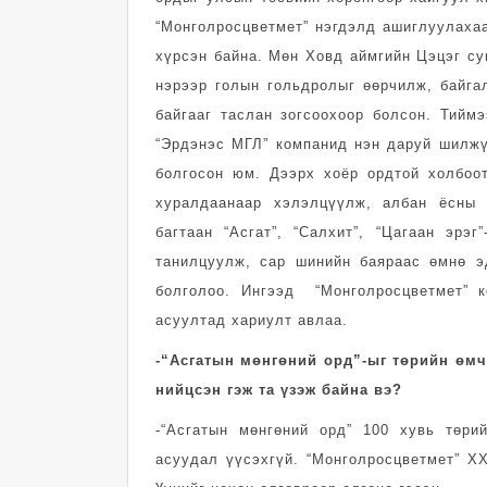
“Монголросцветмет” нэгдэлд ашиглуулаха
хүрсэн байна. Мөн Ховд аймгийн Цэцэг су
нэрээр голын гольдролыг өөрчилж, байга
байгааг таслан зогсоохоор болсон. Тийм
“Эрдэнэс МГЛ” компанид нэн даруй шилжү
болгосон юм. Дээрх хоёр ордтой холбоот
хуралдаанаар хэлэлцүүлж, албан ёсны
багтаан “Асгат”, “Салхит”, “Цагаан эрэ
танилцуулж, сар шинийн баяраас өмнө э
болголоо. Ингээд “Монголросцветмет” к
асуултад хариулт авлаа.
-“Асгатын мөнгөний орд”-ыг төрийн өм
нийцсэн гэж та үзэж байна вэ?
-“Асгатын мөнгөний орд” 100 хувь төри
асуудал үүсэхгүй. “Монголросцветмет” ХХ