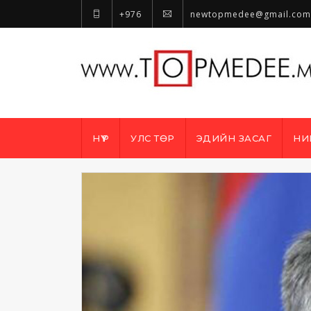
+976
newtopmedee@gmail.com
НҮҮР
УЛС ТӨР
ЭДИЙН ЗАСАГ
НИ