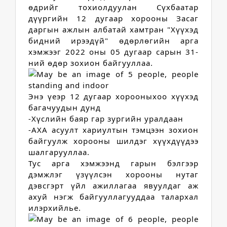
өдрийг тохиолдуулан Сүхбаатар 
дүүргийн 12 дугаар хорооны Засаг 
даргын ажлын албатай хамтран "Хүүхэд 
бидний ирээдүй" өдөрлөгийн арга 
хэмжээг 2022 оны 05 дугаар сарын 31-
ний өдөр зохион байгууллаа.
Энэ үеэр 12 дугаар хорооныхоо хүүхэд 
багачуудын дунд
-Хүслийн баяр гар зургийн уралдаан
-АХА асуулт хариултын тэмцээн зохион 
байгуулж хорооны шилдэг хүүхдүүдээ 
шалгарууллаа.
Тус арга хэмжээнд гарын бэлгээр 
дэмжлэг үзүүлсэн хорооны нутаг 
дэвсгэрт үйл ажиллагаа явуулдаг аж 
ахуй нэгж байгууллагууддаа талархал 
илэрхийлье.