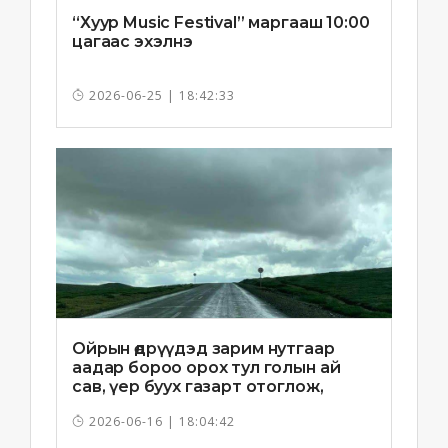
“Хуур Music Festival” маргааш 10:00
цагаас эхэлнэ
2026-06-25 | 18:42:33
Ойрын өдрүүдэд зарим нутгаар
аадар бороо орох тул голын ай
сав, үер буух газарт отоглож,
хоноглохгүй байхыг зөвлөв
2026-06-16 | 18:04:42