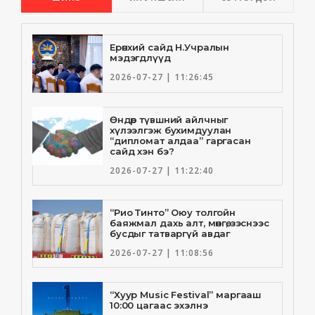
Ерөнхий сайд Н.Учралын
мэдэгдлүүд
2026-07-27 | 11:26:45
Өндөр түвшний айлчныг
хүлээлгэж бухимдуулан
“дипломат алдаа” гаргасан
сайд хэн бэ?
2026-07-27 | 11:22:40
“Рио Тинто” Оюу толгойн
баяжмал дахь алт, мөнгө, зэснээс
бусдыг татваргүй авдаг
2026-07-27 | 11:08:56
“Хуур Music Festival” маргааш
10:00 цагаас эхэлнэ