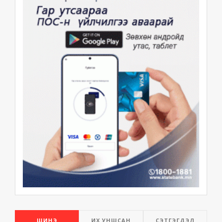
ШИНЭ
ИХ УНШСАН
СЭТГЭГДЭЛ