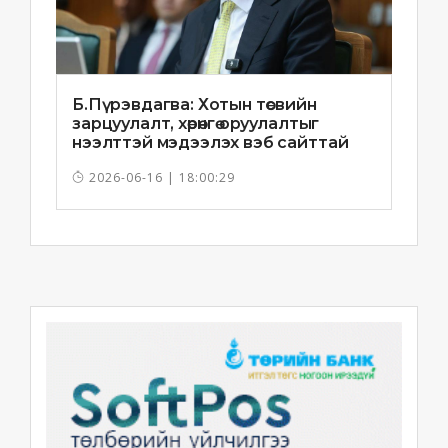
Б.Пүрэвдагва: Хотын төсвийн
зарцуулалт, хөрөнгө оруулалтыг
нээлттэй мэдээлэх вэб сайттай
болно
2026-06-16 | 18:00:29