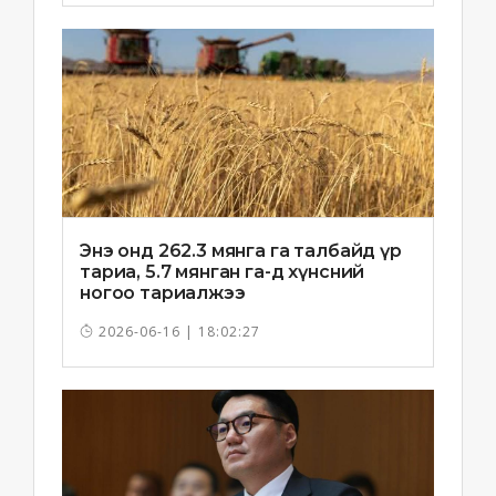
Энэ онд 262.3 мянга га талбайд үр
тариа, 5.7 мянган га-д хүнсний
ногоо тариалжээ
2026-06-16 | 18:02:27