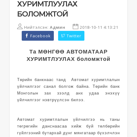
ХУРИМТЛУУЛАХ
БОЛОМЖТОЙ
Нийтэлсэн:
Админ
2018-10-11 4:13:21
Facebook
Twitter
Та МӨНГӨӨ АВТОМАТААР
ХУРИМТЛУУЛАХ боломжтой
Төрийн банкнаас танд Автомат хуримтлалын
үйлчилгээг санал болгож байна. Төрийн банк
Монголын зах зээлд анх удаа энэхүү
үйлчилгээг нэвтрүүлсэн билээ.
Автомат хуримтлалын үйлчилгээ нь таны
төгрөгийн данснаасаа хийж буй төлбөрийн
гүйлгээний бутархай дүнг мянгатаар бүхэлчлэн