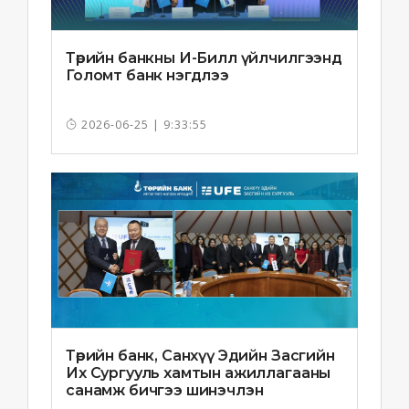
Төрийн банкны И-Билл үйлчилгээнд
Голомт банк нэгдлээ
2026-06-25 | 9:33:55
Төрийн банк, Санхүү Эдийн Засгийн
Их Сургууль хамтын ажиллагааны
санамж бичгээ шинэчлэн
байгууллаа