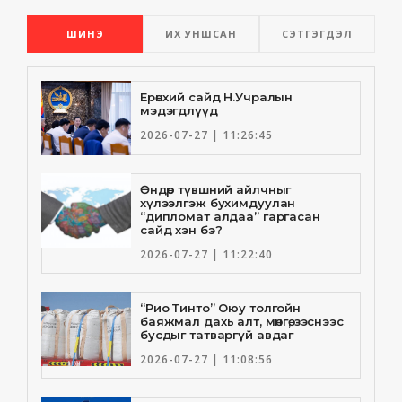
ШИНЭ
ИХ УНШСАН
СЭТГЭГДЭЛ
Ерөнхий сайд Н.Учралын
мэдэгдлүүд
2026-07-27 | 11:26:45
Өндөр түвшний айлчныг
хүлээлгэж бухимдуулан
“дипломат алдаа” гаргасан
сайд хэн бэ?
2026-07-27 | 11:22:40
“Рио Тинто” Оюу толгойн
баяжмал дахь алт, мөнгө, зэснээс
бусдыг татваргүй авдаг
2026-07-27 | 11:08:56