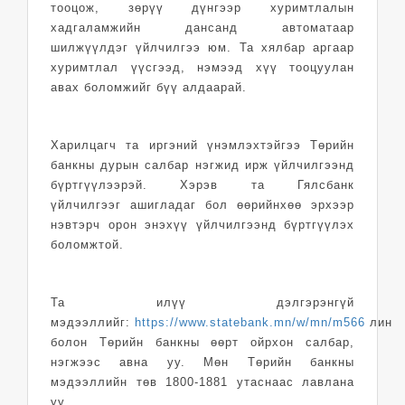
тооцож, зөрүү дүнгээр хуримтлалын
хадгаламжийн дансанд автоматаар
шилжүүлдэг үйлчилгээ юм. Та хялбар аргаар
хуримтлал үүсгээд, нэмээд хүү тооцуулан
авах боломжийг бүү алдаарай.
Харилцагч та иргэний үнэмлэхтэйгээ Төрийн
банкны дурын салбар нэгжид ирж үйлчилгээнд
бүртгүүлээрэй. Хэрэв та Гялсбанк
үйлчилгээг
ашигладаг бол өөрийнхөө эрхээр
нэвтэрч орон энэхүү үйлчилгээнд бүртгүүлэх
боломжтой.
Та илүү дэлгэрэнгүй
мэдээллийг:
https://www.statebank.mn/w/mn/m566
линкэ
болон Төрийн банкны өөрт ойрхон салбар,
нэгжээс авна уу. Мөн Төрийн банкны
мэдээллийн төв 1800-1881 утаснаас лавлана
уу.