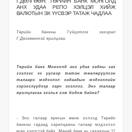
Г.ДӨЛГӨӨН: ТӨРИЙН БАНК МОНГОЛД
АНХ УДАА РЕПО ХЭЛЦЭЛ ХИЙЖ
ВАЛЮТЫН ЭХ ҮҮСВЭР ТАТАЖ ЧАДЛАА
Төрийн банкны Гүйцэтгэх захирал
Г.Дөлгөөнтэй ярилцлаа.
Төрийн банк Монголд анх удаа гадны зах
зээлээс эх үүсвэр татан төвлөрүүлсэн
талаарх мэдээлэл гадаадын мэдээллийн
хэрэгслүүдээр гарч эхэллээ. Энэ талаар
ярилцлагаа эхэлье гэж бодож байна?
- Энэ талаар ярихын өмнө эхлээд Төрийн
банкны гадаад харилцааны талаар мэдээлэл
өгөх хэрэгтэй байх. Манай банк нь гадаадын 11