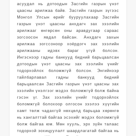
асуудал нь дотоодын Засгийн газрын үнэт
цаасны арилжаа байв. Засгийн газрын зүгээс
Монгол Улсын өрийг бууруулахаар Засгийн
газрын үнэт цаасны анхдагч зах зээлийн
арилжааг өнгөрсөн оны аравдугаар сараас
зогсоосон явдал байсан. Анхдагч захын
арилжаа зогссоноор хоёрдогч зах зээлийн
арилжааны идэвх бараг үгүй болсон.
Ингэснээр гадны банкууд бидний барьцаалсан
дотоодын үнэт цаасны зах зээлийн үнийг
тодорхойлох боломжгүй болсон. Энгийнээр
тайлбарлавал гадны банкууд бидний
барьцаалсан Засгийн газрын үнэт цаасны зах
зээлийн үнэлгээг мэдэх боломжгүй болж байна
гэсэн үг. Зах зээлийн үнийг тодорхойлох
боломжгүй болохоор олгосон зээлээ хүүгийн
хамт төлж чадахгүй нөхцөлд барьцаа хөрөнгө
нь хангалттай байгаа эсэхийг мэдэх боломжгүй
болж байгаа юм. Мөн хууль, эрх зүйн талаас
тодорхой зохицуулалт шаардлагатай байгаа нь