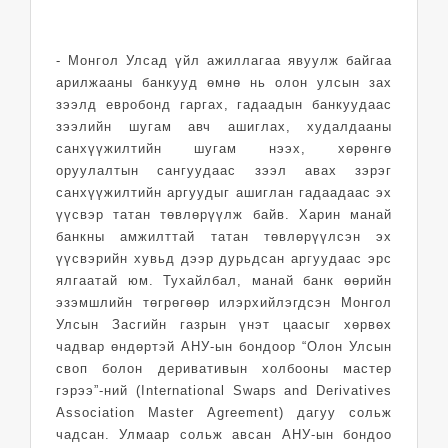
- Монгол Улсад үйл ажиллагаа явуулж байгаа
арилжааны банкууд өмнө нь олон улсын зах
зээлд евробонд гаргах, гадаадын банкуудаас
зээлийн шугам авч ашиглах, худалдааны
санхүүжилтийн шугам нээх, хөрөнгө
оруулалтын сангуудаас зээл авах зэрэг
санхүүжилтийн аргуудыг ашиглан гадаадаас эх
үүсвэр татан төвлөрүүлж байв. Харин манай
банкны амжилттай татан төвлөрүүлсэн эх
үүсвэрийн хувьд дээр дурьдсан аргуудаас эрс
ялгаатай юм. Тухайлбал, манай банк өөрийн
эзэмшлийн төгрөгөөр илэрхийлэгдсэн Монгол
Улсын Засгийн газрын үнэт цаасыг хөрвөх
чадвар өндөртэй АНУ-ын бондоор “Олон Улсын
своп болон деривативын холбооны мастер
гэрээ”-ний (International Swaps and Derivatives
Association Master Agreement) дагуу сольж
чадсан. Улмаар сольж авсан АНУ-ын бондоо