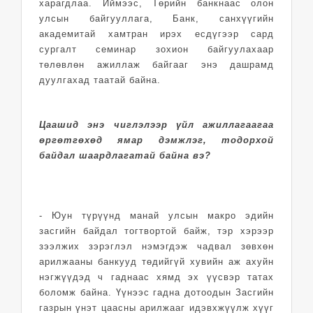
харагдлаа. Иймээс, Төрийн банкнаас олон
улсын байгууллага, Банк, санхүүгийн
академитай хамтран ирэх есдүгээр сард
сургалт семинар зохион байгуулахаар
төлөвлөн ажиллаж байгааг энэ дашрамд
дуулгахад таатай байна.
Цаашид энэ чиглэлээр үйл ажиллагаагаа
өргөтгөхөд ямар дэмжлэг, тодорхой
байдал шаардлагатай байна вэ?
- Юун түрүүнд манай улсын макро эдийн
засгийн байдал тогтвортой байж, тэр хэрээр
зээлжих зэрэглэл нэмэгдэж чадвал зөвхөн
арилжааны банкууд төдийгүй хувийн аж ахуйн
нэгжүүдэд ч гаднаас хямд эх үүсвэр татах
боломж байна. Үүнээс гадна дотоодын Засгийн
газрын үнэт цаасны арилжааг идэвхжүүлж хүүг