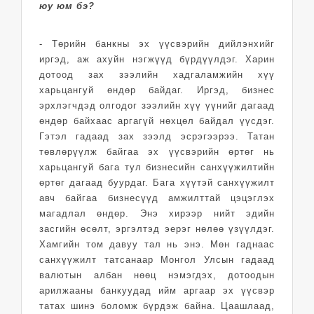
юу юм бэ?
- Төрийн банкны эх үүсвэрийн дийлэнхийг
иргэд, аж ахуйн нэгжүүд бүрдүүлдэг. Харин
дотоод зах зээлийн хадгаламжийн хүү
харьцангуй өндөр байдаг. Иргэд, бизнес
эрхлэгчдэд олгодог зээлийн хүү үүнийг дагаад
өндөр байхаас аргагүй нөхцөл байдал үүсдэг.
Гэтэл гадаад зах зээлд эсрэгээрээ. Татан
төвлөрүүлж байгаа эх үүсвэрийн өртөг нь
харьцангуй бага тул бизнесийн санхүүжилтийн
өртөг дагаад буурдаг. Бага хүүтэй санхүүжилт
авч байгаа бизнесүүд амжилттай цэцэглэх
магадлал өндөр. Энэ хирээр нийт эдийн
засгийн өсөлт, эргэлтэд эерэг нөлөө үзүүлдэг.
Хамгийн том давуу тал нь энэ. Мөн гаднаас
санхүүжилт татсанаар Монгол Улсын гадаад
валютын албан нөөц нэмэгдэх, дотоодын
арилжааны банкуудад ийм аргаар эх үүсвэр
татах шинэ боломж бүрдэж байна. Цаашлаад,