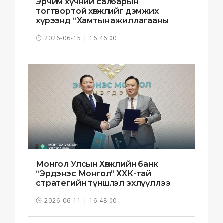
Эрчим хүчний салбарын
тогтвортой хөгжлийг дэмжих
хүрээнд “Хамтын ажиллагааны
санамж бичиг”-ийг байгууллаа
2026-06-15 | 16:46:00
Монгол Улсын Хөгжлийн банк
“Эрдэнэс Монгол” ХХК-тай
стратегийн түншлэл эхлүүллээ
2026-06-11 | 16:48:00