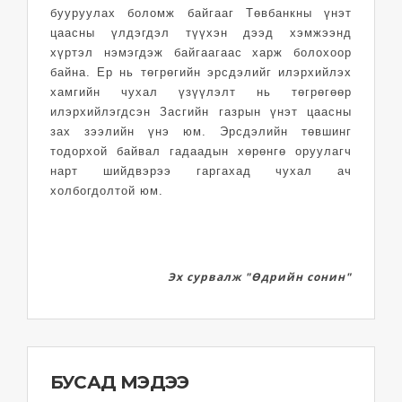
бууруулах боломж байгааг Төвбанкны үнэт
цаасны үлдэгдэл түүхэн дээд хэмжээнд
хүртэл нэмэгдэж байгаагаас харж болохоор
байна. Ер нь төгрөгийн эрсдэлийг илэрхийлэх
хамгийн чухал үзүүлэлт нь төгрөгөөр
илэрхийлэгдсэн Засгийн газрын үнэт цаасны
зах зээлийн үнэ юм. Эрсдэлийн төвшинг
тодорхой байвал гадаадын хөрөнгө оруулагч
нарт шийдвэрээ гаргахад чухал ач
холбогдолтой юм.
Эх сурвалж "Өдрийн сонин"
БУСАД МЭДЭЭ