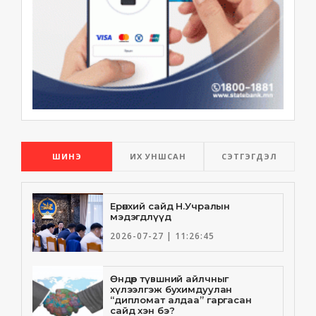
ШИНЭ
ИХ УНШСАН
СЭТГЭГДЭЛ
Ерөнхий сайд Н.Учралын
мэдэгдлүүд
2026-07-27 | 11:26:45
Өндөр түвшний айлчныг
хүлээлгэж бухимдуулан
“дипломат алдаа” гаргасан
сайд хэн бэ?