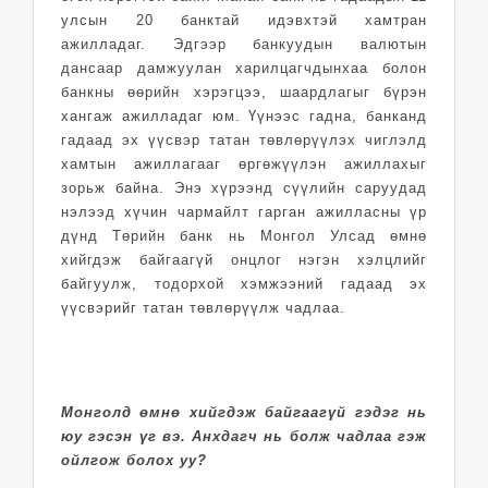
улсын 20 банктай идэвхтэй хамтран
ажилладаг. Эдгээр банкуудын валютын
дансаар дамжуулан харилцагчдынхаа болон
банкны өөрийн хэрэгцээ, шаардлагыг бүрэн
хангаж ажилладаг юм. Үүнээс гадна, банканд
гадаад эх үүсвэр татан төвлөрүүлэх чиглэлд
хамтын ажиллагааг өргөжүүлэн ажиллахыг
зорьж байна. Энэ хүрээнд сүүлийн саруудад
нэлээд хүчин чармайлт гарган ажилласны үр
дүнд Төрийн банк нь Монгол Улсад өмнө
хийгдэж байгаагүй онцлог нэгэн хэлцлийг
байгуулж, тодорхой хэмжээний гадаад эх
үүсвэрийг татан төвлөрүүлж чадлаа.
Монголд өмнө хийгдэж байгаагүй гэдэг нь
юу гэсэн үг вэ. Анхдагч нь болж чадлаа гэж
ойлгож болох уу?