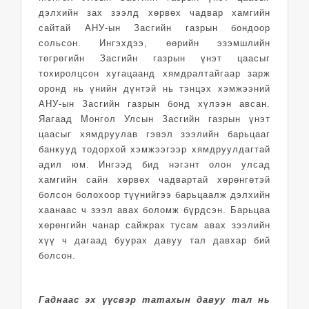
дэлхийн зах зээлд хөрвөх чадвар хамгийн
сайтай АНУ-ын Засгийн газрын бондоор
сольсон. Ингэхдээ, өөрийн эзэмшлийн
төгрөгийн Засгийн газрын үнэт цаасыг
тохиролцсон хугацаанд хямдралтайгаар зарж
оронд нь үнийн дүнтэй нь тэнцэх хэмжээний
АНУ-ын Засгийн газрын бонд хүлээн авсан.
Яагаад Монгол Улсын Засгийн газрын үнэт
цаасыг хямдруулав гэвэл зээлийн барьцааг
банкууд тодорхой хэмжээгээр хямдруулдагтай
адил юм. Ингээд бид нэгэнт олон улсад
хамгийн сайн хөрвөх чадвартай хөрөнгөтэй
болсон болохоор түүнийгээ барьцаалж дэлхийн
хаанаас ч зээл авах боломж бүрдсэн. Барьцаа
хөрөнгийн чанар сайжрах тусам авах зээлийн
хүү ч дагаад буурах давуу тал давхар бий
болсон.
Гаднаас эх үүсвэр татахын давуу тал нь