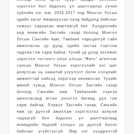
зэрэглэл бол биднээс үл шалтгаалах хүчин
зүйлийн нэг юм. 2016-2017 онд Монгол Улсын
эдийн засаг ямаршуухан хүнд байдалд байсныг
хүмүүс хараахан мартаагүй биз. Хүндрэлийн
үед өнөөгийн Засгийн газар болоод Монгол
Улсын Сангийн яам, Төвбанк харьцангуй сайн
ажилласны үр дүнд эдийн засгаа сэргээж
чадлаа гэж харж байна. Үүний үр дүнд зээлжих
зэрэглэл тогтоогч олон улсын “Фитч” агентлаг
саяхан Монгол Улсын зэрэглэлийг нэг шат
ахиулсан нь нааштай үзүүлэлт болж хэлцлийг
амжилттай хийхэд эерэгээр нөлөөлсөн. Үүнийг
миний хувьд Монгол Улсын Засгийн газар
болоод Сангийн яам, Төвбанкийг хэрхэн
ажилласанд өгсөн үнэлгээ бөгөөд дүн гэж
харж байгаа. Хэрвээ Засгийн газар, Сангийн
яам үр дүнтэй ажиллаж зэрэглэлээ ахиулж
чадаагүй бол биднээс үл шалтгаалаад
өнөөдрийн бидний хэлцэл үр дүнгүй болох
байсныг үгүйсгэхгүй. Өөр нэг хүндрэлтэй