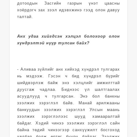
дотоодын Засгийн газрын үнэт цаасны
хоёрдогч зах зээл идэвхжинэ гээд олон давуу
талтай.
Анх удаа хийгдсэн хэлцэл болохоор олон
хүндрэлтэй нүүр тулсан байх?
- Аливаа зүйлийг анх хийхэд хүндрэл тулгарах
нь мэдээж. Гэсэн ч бид хүндрэл бүрийг
шийдвэрлэж байж энэ хэлцлийг амжилттай
дуусгаж чадлаа. Биднээс үл шалтгаалах
асуудлууд ч тулгарсан. Энэ бол банкны
зээлжих зэрэглэл байв. Манай арилжааны
банкуудын зээлжих зэрэглэл Улсын маань
зээлжих зэрэглэлээс шууд хамааралтай
байдаг. Хэдий чинээ зээлжих зэрэглэл сайн
байна төдий чинээгээр санхүүжилт босгоход
хялбар болж өртөг буурч байдаг. Зээлжих