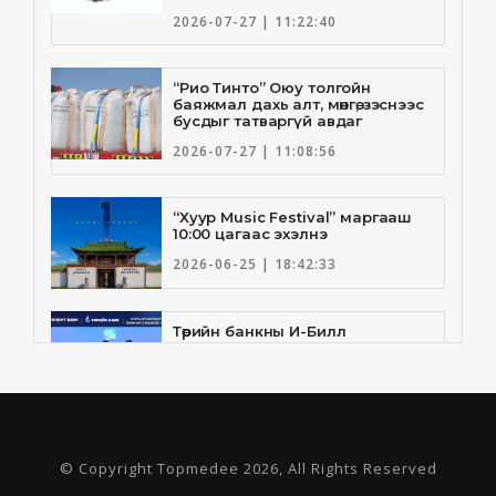
2026-07-27 | 11:22:40
“Рио Тинто” Оюу толгойн
баяжмал дахь алт, мөнгө, зэснээс
бусдыг татваргүй авдаг
2026-07-27 | 11:08:56
“Хуур Music Festival” маргааш
10:00 цагаас эхэлнэ
2026-06-25 | 18:42:33
Төрийн банкны И-Билл
үйлчилгээнд Голомт банк
нэгдлээ
2026-06-25 | 9:33:55
Төрийн банк, Санхүү Эдийн
© Copyright Topmedee 2026, All Rights Reserved
Засгийн Их Сургууль хамтын
ажиллагааны санамж бичгээ