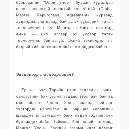
барьцаалан “Олон улсын буцаан худалдан
авах нөхцөлтэй ерөнхий гэрээ”-ний (Global
Master Repurchase Agreement) хүрээнд
худалдаж энд яриад байгаа эх үүсвэрийг татан
төвлөрүүлсэн юм. Монголын банкны системд
өмнө нь ийм аргаар эх үүсвэр татан
төвлөрүүлж байгаагүй. Эхний тохиолдол нь
бидний хийсэн хэлцэл байх гэж бодож байна.
Энгийнээр тайлбарлавал?
- Ер нь бол Төрийн банк гадаадын банк,
санхүүгийн байгууллагуудаас зээл авч байгаа
гэж ойлгож болно. Зээл авахад нийтлэг
тулгардаг бэрхшээл нь барьцаа хөрөнгийн
шаардлагыг хангахгүй байх явдал гэдгийг хүн
бүр мэдэх байх. Тиймээс бид эхний ээлжинд
Монгол Улсын Засгийн газрын үнэт цаасыг