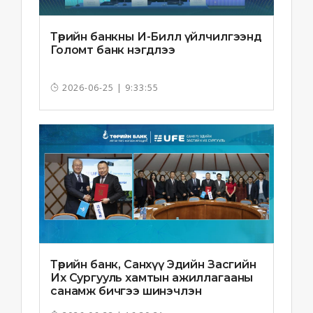
Төрийн банкны И-Билл үйлчилгээнд
Голомт банк нэгдлээ
2026-06-25 | 9:33:55
Төрийн банк, Санхүү Эдийн Засгийн
Их Сургууль хамтын ажиллагааны
санамж бичгээ шинэчлэн
байгууллаа