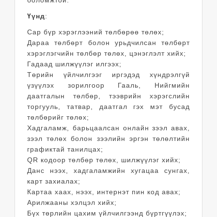
боломжтой.
Үүнд
:
Сар бүр хэрэглээний төлбөрөө төлөх;
Дараа төлбөрт болон урьдчилсан төлбөрт
хэрэглэгчийн төлбөр төлөх, цэнэглэлт хийх;
Гадаад шилжүүлэг илгээх;
Төрийн үйлчилгээг иргэдэд хүндрэлгүй
үзүүлэх зорилгоор Гааль, Нийгмийн
даатгалын төлбөр, тээврийн хэрэгслийн
торгууль, татвар, даатгал гэх мэт бусад
төлбөрийг төлөх;
Хадгаламж, барьцаалсан онлайн зээл авах,
зээл төлөх болон зээлийн эргэн төлөлтийн
графиктай танилцах;
QR кодоор төлбөр төлөх, шилжүүлэг хийх;
Данс нээх, хадгаламжийн хугацаа сунгах,
карт захиалах;
Картаа хаах, нээх, интернэт пин код авах;
Арилжааны хэлцэл хийх;
Бүх төрлийн цахим үйлчилгээнд бүртгүүлэх;