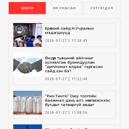
ШИНЭ
ИХ УНШСАН
СЭТГЭГДЭЛ
Ерөнхий сайд Н.Учралын
мэдэгдлүүд
2026-07-27 | 11:26:45
Өндөр түвшний айлчныг
хүлээлгэж бухимдуулан
“дипломат алдаа” гаргасан
сайд хэн бэ?
2026-07-27 | 11:22:40
“Рио Тинто” Оюу толгойн
баяжмал дахь алт, мөнгө, зэснээс
бусдыг татваргүй авдаг
2026-07-27 | 11:08:56