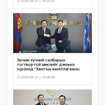
2026-06-23 | 16:30:21
Эрчим хүчний салбарын
тогтвортой хөгжлийг дэмжих
хүрээнд “Хамтын ажиллагааны
санамж бичиг”-ийг байгууллаа
2026-06-15 | 16:46:00