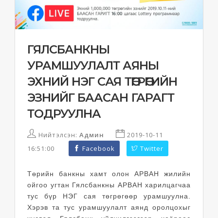
ГЯЛСБАНКНЫ
УРАМШУУЛАЛТ АЯНЫ
ЭХНИЙ НЭГ САЯ ТӨГРӨГИЙН
ЭЗНИЙГ БААСАН ГАРАГТ
ТОДРУУЛНА
Нийтэлсэн:
Админ
2019-10-11
16:51:00
Facebook
Twitter
Төрийн банкны хамт олон АРВАН жилийн
ойгоо угтан Гялсбанкны АРВАН харилцагчаа
тус бүр НЭГ сая төгрөгөөр урамшуулна.
Хэрэв та тус урамшуулалт аянд оролцохыг