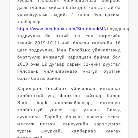
хүсвэл Гялсбанк үйлчилгээгээр хоёроос
дээш гүйлгээ хийсэн байхад л хангалттай ба
урамшууллын эздийг 7 хоног бүр цахим
хэлбэрээр
https://www.facebook.com/StatebankMN/
хуудсаар
тодруулах ба эхний нэг сая төгрөгийн
эзнийг 2019.10.11-ний баасан гарагийн 16
цагт тодруулна. Мөн Гялсбанк үйлчилгээнд
бүртгүүлж амжаагүй харилцагч байгаа бол
2019 оны 12 дугаар сарын 31-нийг дуустал
Гялсбанк үйлчилгээндээ үнэгүй бүртгэн
бэлэг барьж байна.
Харилцагч
Гялсбанк үйлчилгээ
г интернэт
холболттой үед
ibank.mn
сайтаар болон
State bank
аппликейшнээр, интернэт
холболтгүй үедээ гар утасны Сим-д
суулгасан Төрийн банкны цэсээр, эсвэл
мессеж илгээж, санхүүгийн хэрэгцээгээ
түргэн шуурхай, хялбараар хангах