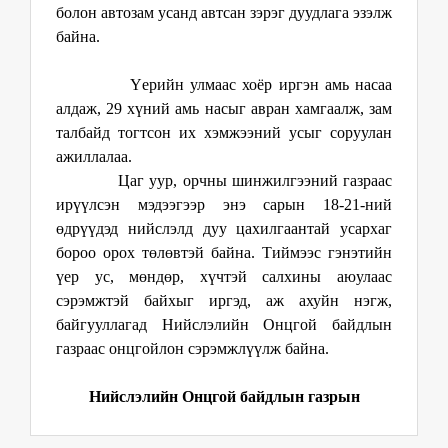
болон автозам усанд автсан зэрэг дуудлага эзэлж
байна.
Үерийн улмаас хоёр иргэн амь насаа
алдаж, 29 хүний амь насыг авран хамгаалж, зам
талбайд тогтсон их хэмжээний усыг соруулан
ажиллалаа.
Цаг уур, орчны шинжилгээний газраас
ирүүлсэн мэдээгээр энэ сарын 18-21-ний
өдрүүдэд нийслэлд дуу цахилгаантай усархаг
бороо орох төлөвтэй байна. Тиймээс гэнэтийн
үер ус, мөндөр, хүчтэй салхины аюулаас
сэрэмжтэй байхыг иргэд, аж ахуйн нэгж,
байгууллагад Нийслэлийн Онцгой байдлын
газраас онцгойлон сэрэмжлүүлж байна.
Нийслэлийн Онцгой байдлын газрын