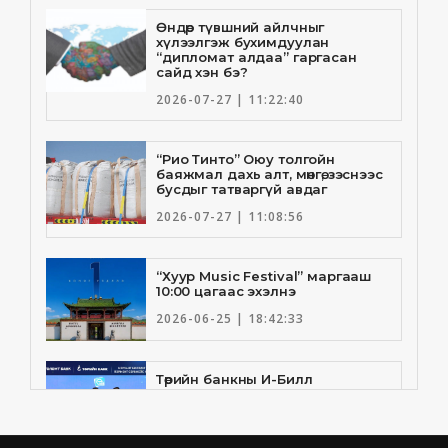
Өндөр түвшний айлчныг
хүлээлгэж бухимдуулан
“дипломат алдаа” гаргасан
сайд хэн бэ?
2026-07-27 | 11:22:40
“Рио Тинто” Оюу толгойн
баяжмал дахь алт, мөнгө, зэснээс
бусдыг татваргүй авдаг
2026-07-27 | 11:08:56
“Хуур Music Festival” маргааш
10:00 цагаас эхэлнэ
2026-06-25 | 18:42:33
Төрийн банкны И-Билл
үйлчилгээнд Голомт банк
нэгдлээ
2026-06-25 | 9:33:55